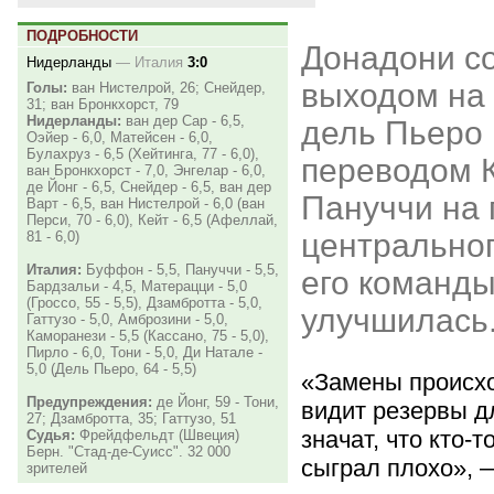
ПОДРОБНОСТИ
Донадони со
Нидерланды
—
Италия
3:0
выходом на
Голы:
ван Нистелрой, 26; Снейдер,
31; ван Бронкхорст, 79
Нидерланды:
ван дер Сар - 6,5,
дель Пьеро 
Оэйер - 6,0, Матейсен - 6,0,
Булахруз - 6,5 (Хейтинга, 77 - 6,0),
переводом 
ван Бронкхорст - 7,0, Энгелар - 6,0,
де Йонг - 6,5, Снейдер - 6,5, ван дер
Пануччи на
Варт - 6,5, ван Нистелрой - 6,0 (ван
Перси, 70 - 6,0), Кейт - 6,5 (Афеллай,
центральног
81 - 6,0)
Италия:
Буффон - 5,5, Пануччи - 5,5,
его команды
Бардзальи - 4,5, Матерацци - 5,0
(Гроссо, 55 - 5,5), Дзамбротта - 5,0,
улучшилась
Гаттузо - 5,0, Амброзини - 5,0,
Каморанези - 5,5 (Кассано, 75 - 5,0),
Пирло - 6,0, Тони - 5,0, Ди Натале -
5,0 (Дель Пьеро, 64 - 5,5)
«Замены происход
Предупреждения:
де Йонг, 59 - Тони,
видит резервы д
27; Дзамбротта, 35; Гаттузо, 51
значат, что кто-т
Судья:
Фрейдфельдт (Швеция)
Берн. "Стад-де-Суисс". 32 000
сыграл плохо», 
зрителей