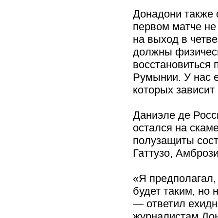
Донадони также 
первом матче не
на выход в четв
должны физическ
восстановиться 
Румынии. У нас е
которых зависит
Даниэле де Росс
остался на скам
полузащиты сост
Гаттузо, Амбрози
«Я предполагал,
будет таким, но 
— ответил ехид
журналистам До