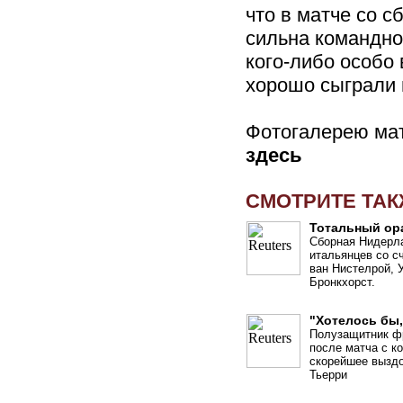
что в матче со 
сильна командно
кого-либо особо
хорошо сыграли 
Фотогалерею ма
здесь
СМОТРИТЕ ТА
Тотальный ор
Сборная Нидерл
итальянцев со сч
ван Нистелрой, 
Бронкхорст.
"Хотелось бы,
Полузащитник ф
после матча с к
скорейшее вызд
Тьерри