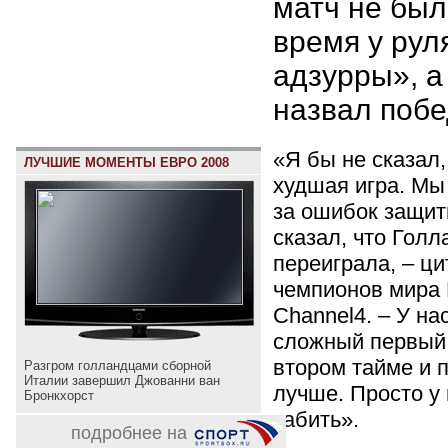
матч не был
время у рул
адзурры», а
назвал побе
«Я бы не сказал,
ЛУЧШИЕ МОМЕНТЫ ЕВРО 2008
худшая игра. Мы
за ошибок защит
сказал, что Гол
переиграла, – ци
чемпионов мира
Channel4. – У на
сложный первый 
втором тайме и п
Разгром голландцами сборной
Италии завершил Джованни ван
лучше. Просто у
Бронкхорст
забить».
подробнее на