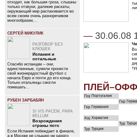
отходит, как большая гроза, слышны
ты
только отзвуки, далекие раскаты,
ли
окружающий мир распахивается во
всем своем очень разноречивом
многообразии,...
—
30.06.08 
СЕРГЕЙ МИКУЛИК
Че
РАЗГОВОР БЕЗ
КЛЮШЕК
Во
си
Испания и
ко
остальные
ди
Спасибо испанцам – они,
ту
единственные, сумели пронести
свой жизнерадостный футбол с
начала Евро и почти до его конца.
Только итальянцы смогли
ПЛЕЙ–ОФ
помешать...
Португалия
РУБЕН ЗАРБАБЯН
Герм
Германия
SI VIS PACEM, PARA
BELLUM
Хорватия
Возрождения
Турци
страны потс
Турция
Если Испания побеждает в финале,
а в Москве не слышно ни одного