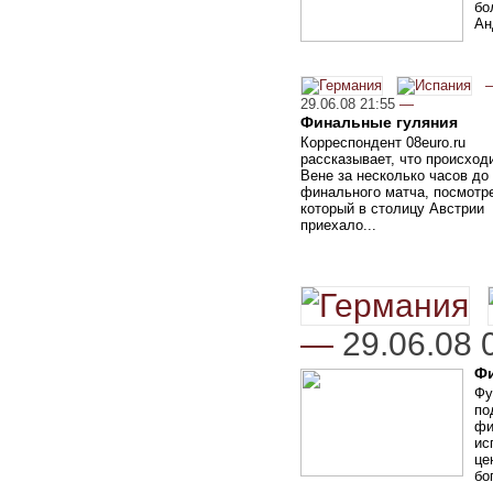
бо
Ан
29.06.08 21:55
—
Финальные гуляния
Корреспондент 08euro.ru
рассказывает, что происход
Вене за несколько часов до
финального матча, посмотр
который в столицу Австрии
приехало...
—
29.06.08 
Ф
Фу
по
фи
ис
це
бо