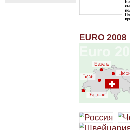
Бе
бы
по
Пл
пр
EURO 2008