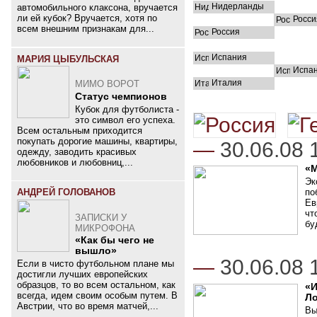
Нидерланды
автомобильного клаксона, вручается
ли ей кубок? Вручается, хотя по
Росси
всем внешним признакам для...
Россия
Испания
МАРИЯ ЦЫБУЛЬСКАЯ
Испа
Италия
МИМО ВОРОТ
Статус чемпионов
Кубок для футболиста -
это символ его успеха.
Всем остальным приходится
покупать дорогие машины, квартиры,
—
30.06.08 
одежду, заводить красивых
любовников и любовниц,...
«М
Эк
по
АНДРЕЙ ГОЛОВАНОВ
Ев
чт
ЗАПИСКИ У
бу
МИКРОФОНА
«Как бы чего не
вышло»
—
30.06.08 
Если в чисто футбольном плане мы
достигли лучших европейских
образцов, то во всем остальном, как
«И
всегда, идем своим особым путем. В
Ло
Австрии, что во время матчей,...
Вы