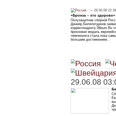
—
28.06.08 22:3
«Бронза – это здорово»
Полузащитник сборной Росс
Динияр Билялетдинов заяви
корреспонденту 08euro.Ru ч
бронзовая медаль европейс
чемпионата стала пока сам
большим достижением...
29.06.08 03:
Бе
Сб
Ев
вы
Де
тр