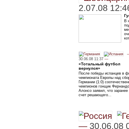
2.07.08 12:4
Гу
В 
по
ме
оч
ко
30.06.08 11:37
—
«Тотальный футбол
вернулся»
После победы испанцев в ф
чемпионата Европы над сбо
Германии (1:0) соотечествен
чемпионов гонщик Фернанд
Алонсо заявил, что заранее
счет решающего...
—
30.06.08 