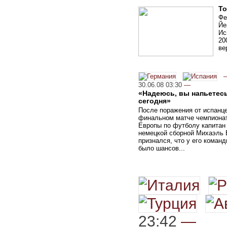
То
Фе
Йе
Ис
20
ве
30.06.08 03:30
—
«Надеюсь, вы напьетес
сегодня»
После поражения от испанце
финальном матче чемпиона
Европы по футболу капитан
немецкой сборной Михаэль 
признался, что у его команд
было шансов...
23:42
—