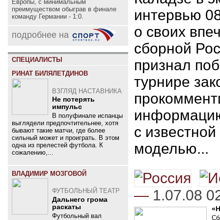
Европы, с минимальным
преимуществом обыграв в финале
интервью 08
команду Германии - 1:0.
о своих впе
подробнее на
сборной Рос
СПЕЦИАЛИСТЫ
признал поб
РИНАТ БИЛЯЛЕТДИНОВ
турнире зак
ВЗГЛЯД НАСТАВНИКА
прокоммент
Не потерять
импульс
информацию
В полуфинале испанцы
выглядели предпочтительнее, хотя
с известной
бывают такие матчи, где более
сильный может и проиграть. В этом
моделью...
одна из прелестей футбола. К
сожалению,...
ВЛАДИМИР МОЗГОВОЙ
—
1.07.08 0
ФУТБОЛЬНЫЙ ТЕАТР
Дальнего грома
раскаты
«
Футбольный вал
Сб