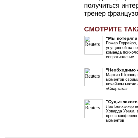
получиться инте
тренер французо
СМОТРИТЕ ТА
"Мы потеряли 
Рожер Геррейро, 
упущенной на по
команда психоло
сопротивление
"Необходимо 
Мартин Штранцл
моментов своими
ничейном матче 
«Спартака»
"Судья захоте
Лео Бенхаккер н
Ховарда Уэбба, 
пресс-конференц
моментов