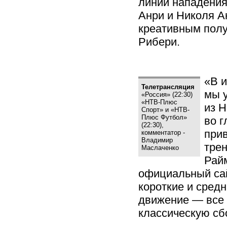
линии нападения
Анри и Николя А
креативным пол
Рибери.
«В и
Телетрансляция
мы 
«Россия» (22:30)
«НТВ-Плюс
из Н
Спорт» и «НТВ-
Плюс Футбол»
во г
(22:30),
прив
комментатор -
Владимир
тре
Маслаченко
Рай
официальный са
короткие и сред
движение — все 
классическую с