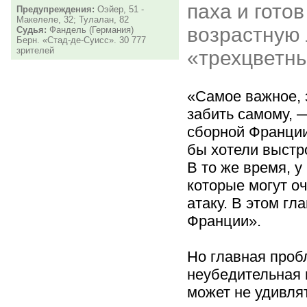
паха и готов
Предупреждения:
Оэйер, 51 -
Макелеле, 32; Тулалан, 82
возрастную
Судья:
Фандель (Германия)
Берн. «Стад-де-Суисс». 30 777
зрителей
«трехцветны
«Самое важное, э
забить самому, 
сборной Франци
бы хотели выстр
В то же время, у
которые могут о
атаку. В этом гл
Франции».
Но главная про
неубедительная и
может не удивля