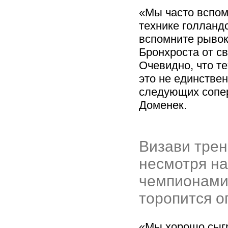
«Мы часто вспом
технике голландс
вспомните рывок
Бронхроста от с
Очевидно, что т
это не единстве
следующих сопе
Доменек.
Визави трен
несмотря на
чемпионами
торопится о
«Мы хорошо сыгр