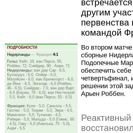
встречается
другим уча
первенства
командой Ф
Во втором матче
ПОДРОБНОСТИ
сборные Нидерл
Нидерланды
—
Франция
4:1
Подопечные Марк
Голы:
Кейт, 10; ван Перси, 55;
Роббен, 72; Снейдер, 90 - Анри, 71
обеспечить себе 
Нидерланды:
ван дер Сар - 6,5,
Булахруз - 6,0, Оэйер - 6,0,
четвертьфинал, 
Матейсен - 6,0, ван Бронкхорст - 6,0,
де Йонг - 6,5, Энгелар - 6,0 (Роббен,
решении этой за
46 - 6,5), Снейдер - 7,0, ван дер Варт
Арьен Роббен.
- 6,5 (Баума, 78 - 6,0), ван Нистелрой
- 5,5, Кейт - 6,0 (ван Перси, 55 - 6,5)
Франция:
Купе - 5,0, Саньоль - 5,5,
Галлас - 5,0, Тюрам - 5,0, Эвра - 4,5,
Макелеле - 5,0, Тулалан - 4,5,
Реактивный
Рибери - 5,0, Малуда - 5,0 (Гомис, 60
- 4,5), Гову - 5,0 (Анелька, 75 - 5,0),
восстанови
Анри - 5,5