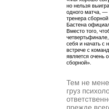
но нельзя выигр
одного матча, —
тренера сборной
Бастена официа
Вместо того, что
четвертьфинале,
себя и начать с 
встрече с коман
является очень 
сборной».
Тем не мене
груз психол
ответственн
прежде всег