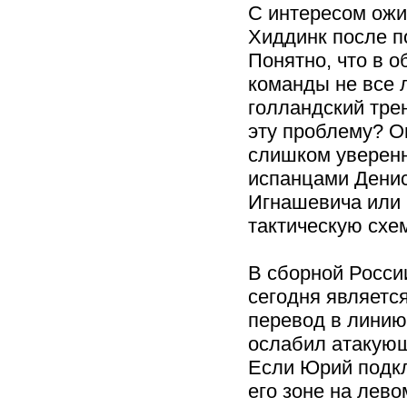
С интересом ожи
Хиддинк после п
Понятно, что в о
команды не все л
голландский тре
эту проблему? О
слишком уверенн
испанцами Денис
Игнашевича или 
тактическую схе
В сборной Росси
сегодня являетс
перевод в линию
ослабил атакующ
Если Юрий подкл
его зоне на лев