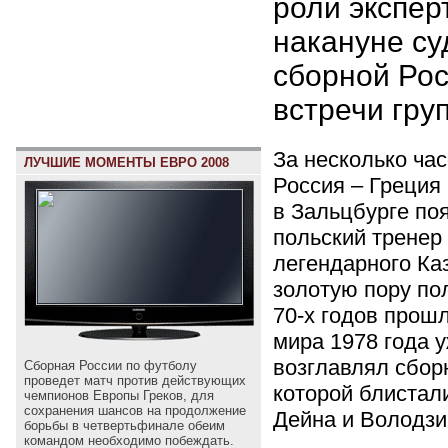
роли экспер
накануне су
сборной Рос
встречи гру
За несколько ча
ЛУЧШИЕ МОМЕНТЫ ЕВРО 2008
Россия – Греция
в Зальцбурге по
польский тренер
легендарного Ка
золотую пору по
70-х годов прош
мира 1978 года 
возглавлял сбор
Сборная России по футболу
проведет матч против действующих
которой блистал
чемпионов Европы Греков, для
сохранения шансов на продолжение
Дейна и Володз
борьбы в четвертьфинале обеим
командом необходимо побеждать.