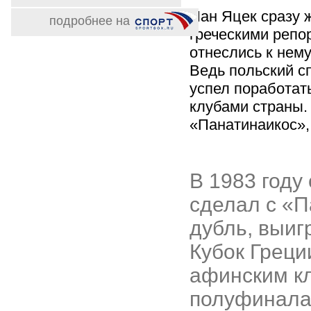
Пан Яцек сразу 
подробнее на
греческими репо
отнеслись к нем
Ведь польский с
успел поработат
клубами страны.
«Панатинаикос»,
В 1983 году
сделал с «
дубль, выиг
Кубок Греци
афинским к
полуфинала