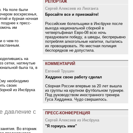
РЕПОРТАЖ
Сергей Алексеев из Леоганга
я. На поле были
ечером воскресенья,
Бросайте все и приезжайте!
ятий и бурная ночная
 позднее к пресс-
Российские болельщики в Инсбруке после
помочь им
выхода национальной сборной в
четвертьфинал Евро-08 всю ночь
праздновали победу, а шведы, беспрерывно
и о чем-то
потребляя алкогольные напитки, пытались
 заспанным.
их провоцировать. Но местная полиция
беспорядков не допустила.
разделившись на
з сетки, натянутые
КОММЕНТАРИЙ
ональной была та, в
Евгений Трушин
Хиддинк свою работу сделал
 Ему необходимо
ить своих
Сборная России впервые за 20 лет вышла
сборной из Инсбрука
из группы на крупном футбольном турнире.
Под руководством иностранного тренера
Гуса Хиддинка. Чудо свершилось.
ое давление с
ПРЕСС-КОНФЕРЕНЦИЯ
Сергей Алексеев из Инсбрука
"Я горжусь ими"
занятия. Во вторник