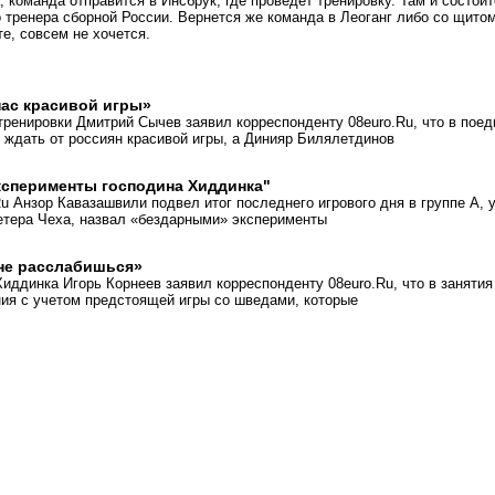
а, команда отправится в Инсбрук, где проведет тренировку. Там и состои
 тренера сборной России. Вернется же команда в Леоганг либо со щитом
е, совсем не хочется.
нас красивой игры»
тренировки Дмитрий Сычев заявил корреспонденту 08euro.Ru, что в поед
т ждать от россиян красивой игры, а Динияр Билялетдинов
ксперименты господина Хиддинка"
Ru Анзор Кавазашвили подвел итог последнего игрового дня в группе А, 
тера Чеха, назвал «бездарными» эксперименты
не расслабишься»
иддинка Игорь Корнеев заявил корреспонденту 08euro.Ru, что в занятия
ия с учетом предстоящей игры со шведами, которые