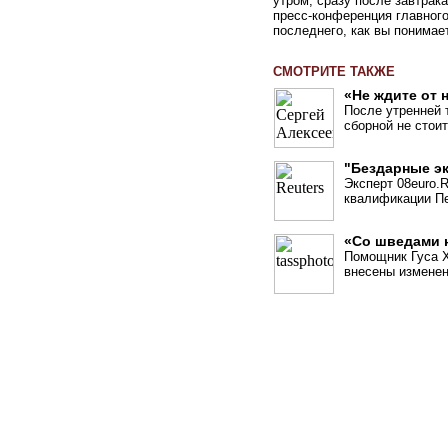
утром, сразу после завтрак
пресс-конференция главного
последнего, как вы понимает
СМОТРИТЕ ТАКЖЕ
«Не ждите от 
После утренней 
сборной не стои
"Бездарные э
Эксперт 08euro.
квалификации Пе
«Со шведами 
Помощник Гуса Х
внесены изменен