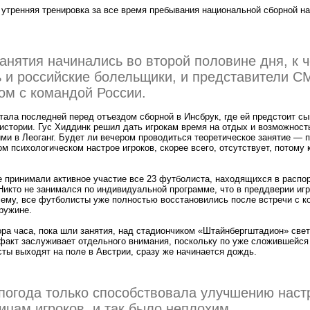
 утренняя тренировка за все время пребывания национальной сборной на
нятия начинались во второй половине дня, к 
ь и российские болельщики, и представители С
м с командой России.
стала последней перед отъездом сборной в Инсбрук, где ей предстоит с
истории. Гус Хиддинк решил дать игрокам время на отдых и возможност
и в Леоганг. Будет ли вечером проводиться теоретическое занятие — п
м психологическом настрое игроков, скорее всего, отсутствует, потому 
ке принимали активное участие все 23 футболиста, находящихся в распо
Никто не занимался по индивидуальной программе, что в преддверии и
сему, все футболисты уже полностью восстановились после встречи с к
ружине.
тора часа, пока шли занятия, над стадиончиком «Штайнбергштадион» свет
факт заслуживает отдельного внимания, поскольку по уже сложившейся 
ты выходят на поле в Австрии, сразу же начинается дождь.
погода только способствовала улучшению наст
лицам игроков, и так было неплохим.