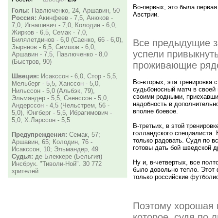
Во-первых, это была первая
Голы
: Павлюченко, 24, Аршавин, 50
Австрии.
Россия:
Акинфеев - 7,5, Анюков -
7,0, Игнашевич - 7,0, Колодин - 6,0,
Жирков - 6,5, Семак - 7,0,
Билялетдинов - 6,0 (Саенко, 66 - 6,0),
Все предыдущие за
Зырянов - 6,5, Семшов - 6,0,
успели привыкнут
Аршавин - 7,5, Павлюченко - 8,0
(Быстров, 90)
проживающие рядо
Швеция:
Исакссон - 6,0, Стор - 5,5,
Во-вторых, эта тренировка 
Мельберг - 5,5, Ханссон - 5,0,
судьбоносный матч в своей 
Нильссон - 5,0 (Альбэк, 79),
своими родными, приехавшим
Эльмандер - 5,5, Свенссон - 5,0,
надобность в дополнительно
Андерссон - 4,5 (Чельстрем, 56 -
вполне боевое.
5,0), Юнгберг - 5,5, Ибрагимович -
5,0, Х.Ларссон - 5,5
В-третьих, в этой трениров
голландского специалиста. 
Предупреждения:
Семак, 57;
только радовать. Судя по в
Аршавин, 65; Колодин, 76 -
готовы дать бой шведской д
Исакссон, 10; Эльмандер, 49
Судья:
де Блеккере (Бельгия)
Ну и, в-четвертых, все пол
Инсбрук. "Тиволи-Ной". 30 772
было довольно тепло. Этот 
зрителей
только российские футболис
Поэтому хорошая 
которое, судя по 