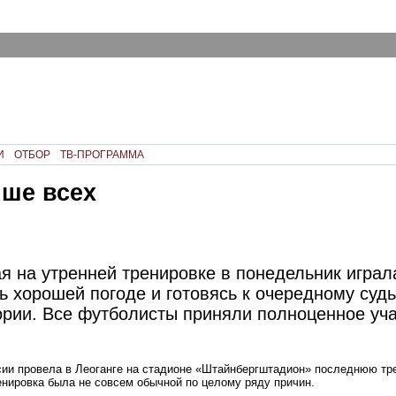
И
ОТБОР
ТВ-ПРОГРАММА
чше всех
я на утренней тренировке в понедельник играл
ь хорошей погоде и готовясь к очередному суд
ории. Все футболисты приняли полноценное уча
сии провела в Леоганге на стадионе «Штайнбергштадион» последнюю тр
енировка была не совсем обычной по целому ряду причин.