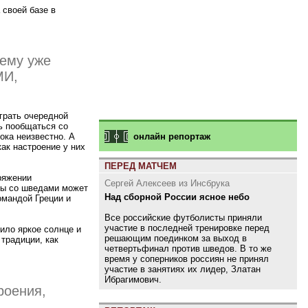
 своей базе в
чему уже
МИ,
ыграть очередной
ь пообщаться со
онлайн репортаж
ока неизвестно. А
как настроение у них
ПЕРЕД МАТЧЕМ
ряжении
Сергей Алексеев из Инсбрука
гры со шведами может
Над сборной России ясное небо
омандой Греции и
Все российские футболисты приняли
участие в последней тренировке перед
ило яркое солнце и
решающим поединком за выход в
традиции, как
четвертьфинал против шведов. В то же
время у соперников россиян не принял
участие в занятиях их лидер, Златан
Ибрагимович.
роения,