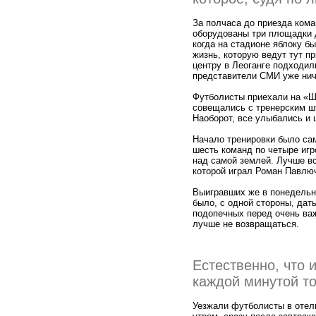
За полчаса до приезда кома
оборудованы три площадки д
когда на стадионе яблоку бы
жизнь, которую ведут тут п
центру в Леоганге подходил
представители СМИ уже нич
Футболисты приехали на «Шт
совещались с тренерским шт
Наоборот, все улыбались и 
Начало тренировки было сам
шесть команд по четыре игр
над самой землей. Лучше в
которой играл Роман Павлюч
Выигравших же в понедельни
было, с одной стороны, дат
подопечных перед очень важ
лучше не возвращаться.
Естественно, что 
каждой минутой то
Уезжали футболисты в отель