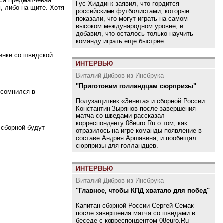
тся предматчевая
Гус Хиддинк заявил, что гордится
, либо на щите. Хотя
российскими футболистами, которые
показали, что могут играть на самом
высоком международном уровне, и
добавил, что осталось только научить
команду играть еще быстрее.
инке со шведской
ИНТЕРВЬЮ
Виталий Дибров из Инсбрука
"Приготовим голландцам сюрпризы"
усомнился в
Полузащитник «Зенита» и сборной России
Константин Зырянов после завершения
матча со шведами рассказал
корреспонденту 08euro.Ru о том, как
 сборной будут
отразилось на игре команды появление в
составе Андрея Аршавина, и пообещал
сюрпризы для голландцев.
ИНТЕРВЬЮ
Виталий Дибров из Инсбрука
"Главное, чтобы КПД хватало для побед"
Капитан сборной России Сергей Семак
после завершения матча со шведами в
беседе с корреспондентом 08euro.Ru