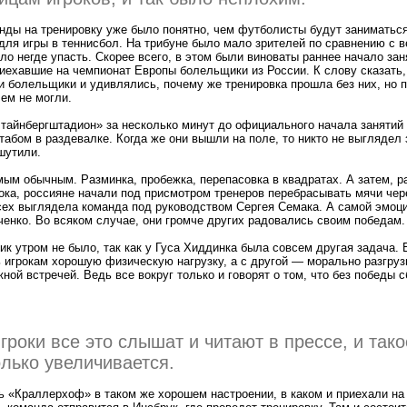
нды на тренировку уже было понятно, чем футболисты будут заниматьс
ля игры в теннисбол. На трибуне было мало зрителей по сравнению с в
ло негде упасть. Скорее всего, в этом были виноваты раннее начало зан
риехавшие на чемпионат Европы болельщики из России. К слову сказать,
и болельщики и удивлялись, почему же тренировка прошла без них, но 
ем не могли.
айнбергштадион» за несколько минут до официального начала занятий 
абом в раздевалке. Когда же они вышли на поле, то никто не выглядел
шутили.
ым обычным. Разминка, пробежка, перепасовка в квадратах. А затем, 
ока, россияне начали под присмотром тренеров перебрасывать мячи чере
сех выглядела команда под руководством Сергея Семака. А самой эмоци
енко. Во всяком случае, они громче других радовались своим победам.
к утром не было, так как у Гуса Хиддинка была совсем другая задача.
ь игрокам хорошую физическую нагрузку, а с другой — морально разгруз
ной встречей. Ведь все вокруг только и говорят о том, что без победы 
игроки все это слышат и читают в прессе, и так
лько увеличивается.
 «Краллерхоф» в таком же хорошем настроении, в каком и приехали на 