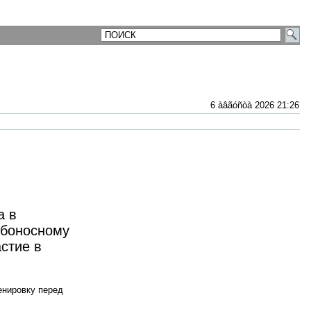
6 àâãóñòà 2026 21:26
а в
ьбоносному
стие в
енировку перед