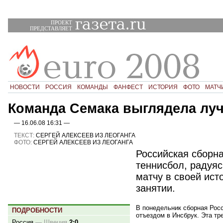
ПРОЕКТ
ПРЕДСТАВЛЯЕТ
НОВОСТИ
РОССИЯ
КОМАНДЫ
ФАНФЕСТ
ИСТОРИЯ
ФОТО
МАТЧ
Команда Семака выглядела лу
— 16.06.08 16:31 —
ТЕКСТ:
СЕРГЕЙ АЛЕКСЕЕВ ИЗ ЛЕОГАНГА
ФОТО:
СЕРГЕЙ АЛЕКСЕЕВ ИЗ ЛЕОГАНГА
Российская сборна
теннисбол, радуяс
матчу в своей ист
занятии.
В понедельник сборная Рос
ПОДРОБНОСТИ
отъездом в Инсбрук. Эта тр
Россия
—
Швеция
2:0