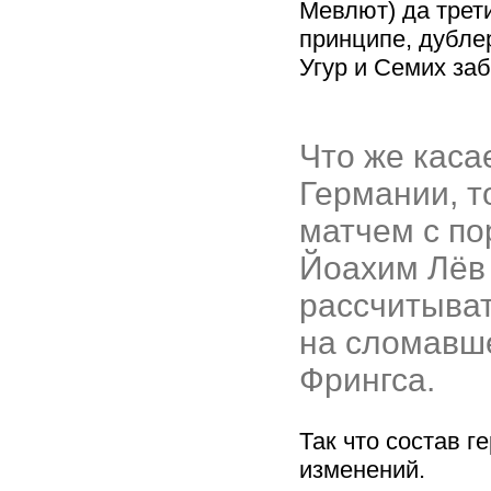
Мевлют) да трети
принципе, дубле
Угур и Семих заб
Что же каса
Германии, т
матчем с по
Йоахим Лёв 
рассчитыват
на сломавш
Фрингса.
Так что состав г
изменений.