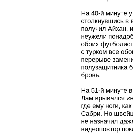
На 40-й минуте у
столкнувшись в 
получил Айхан, и
неужели понадоб
обоих футболист
с турком все об
перерыве замени
полузащитника б
бровь.
На 51-й минуте в
Лам врывался «
где ему ноги, ка
Сабри. Но швей
не назначил даж
видеоповтор пок