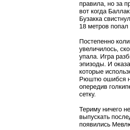
правила, но за 
вот когда Балла
Бузакка свистну
18 метров попал 
Постепенно коли
увеличилось, ско
упала. Игра раз
эпизоды. И оказа
которые использ
Рюштю ошибся на
опередив голкип
сетку.
Териму ничего не
выпускать после
появились Мевлю