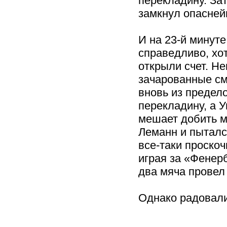
перекладину. За
замкнул опасней
И на 23-й минут
справедливо, хо
открыли счет. Н
зачарованные см
вновь из предел
перекладину, а У
мешает добить м
Леманн и пытался
все-таки проскоч
играя за «Фенерб
два мяча провел
Однако радовали