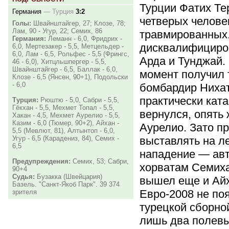
Турции Фатих Т
Германия
—
Турция
3:2
четверых челове
Голы:
Швайнштайгер, 27; Клозе, 78;
Лам, 90 - Угур, 22; Семих, 86
травмированных.
Германия:
Леманн - 6,0, Фридрих -
дисквалифициро
6,0, Мертезакер - 5,5, Метцельдер -
6,0, Лам - 6,5, Рольфес - 5,5 (Фрингс,
Арда и Тунджай.
46 - 6,0), Хитцльшпергер - 5,5,
Швайнштайгер - 6,5, Баллак - 6,0,
момент получил 
Клозе - 6,5 (Янсен, 90+1), Подольски
- 6,0
бомбардир Нихат
практически ката
Турция:
Рюштю - 5,0, Сабри - 5,5,
Гёкхан - 5,5, Мехмет Топал - 5,5,
вернулся, опять
Хакан - 4,5, Мехмет Аурелио - 5,5,
Казим - 6,0 (Тюмер, 90+2), Айхан -
Аурелио. Зато п
5,5 (Мевлют, 81), Алтынтоп - 6,0,
выставлять на л
Угур - 6,5 (Карадениз, 84), Семих -
6,5
нападение — ав
Предупреждения:
Семих, 53; Сабри,
хорватам Семиха
90+4
Судья:
Бузакка (Швейцария)
вышел еще и Айх
Базель. "Санкт-Якоб Парк". 39 374
Евро-2008 не поя
зрителя
турецкой сборно
лишь два полевы