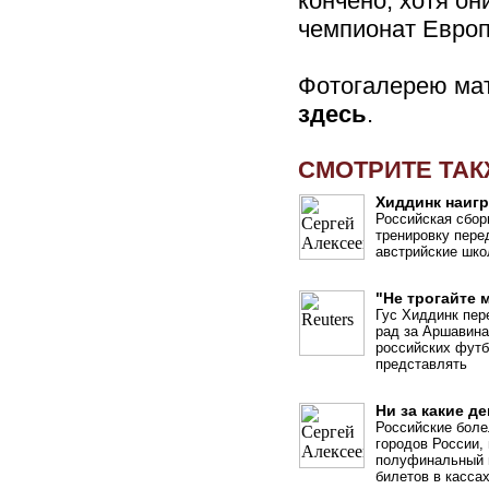
кончено, хотя он
чемпионат Европ
Фотогалерею ма
здесь
.
СМОТРИТЕ ТА
Хиддинк наиг
Российская сбор
тренировку пере
австрийские шко
"Не трогайте 
Гус Хиддинк пер
рад за Аршавина
российских футб
представлять
Ни за какие д
Российские боле
городов России,
полуфинальный м
билетов в касса