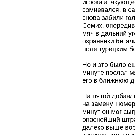
игроки атакующе
сомневался, в с
снова забили гол
Семих, опередив
мяч в дальний уг
охранники бегал
поле турецким б
Но и это было ещ
минуте послал м
его в ближнюю д
На пятой добав
на замену Тюмер
минут он мог сыг
опаснейший штр
далеко выше вор