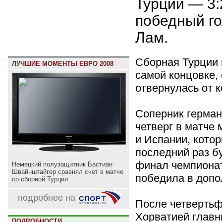
Турции — 3:
победный г
Лам.
Сборная Турции 
ЛУЧШИЕ МОМЕНТЫ ЕВРО 2008
самой концовке, 
отвернулась от 
Соперник герман
четверг в матче
и Испании, котор
последний раз б
финал чемпионат
Немецкий полузащитник Бастиан
Швайнштайгер сравнял счет в матче
победила в допо
со сборной Турции
подробнее на
После четвертьф
Хорватией главн
ПОДРОБНОСТИ