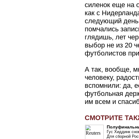
силенок еще на 
как с Нидерланд
следующий день
помчались запис
глядишь, лет че
выбор не из 20 ч
футболистов при
А так, вообще, 
человеку, радост
вспомнили: да, е
футбольная держ
им всем и спасиб
СМОТРИТЕ ТА
Полуфинальны
Гус Хиддинк сно
Для сборной Рос