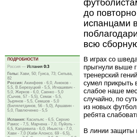
футболистам
до повторно
испанцами в
поблагодари
всю сборную
В играх со швед
ПОДРОБНОСТИ
прыгнули выше г
Россия
—
Испания
0:3
тренерский гени
Голы:
Хави, 50; Гуиса, 73; Сильва,
82
сумел прикрыть 
Россия:
Акинфеев - 6,0, Анюков -
5,5, В.Березуцкий - 5,5, Игнашевич -
слабое наше мес
5,0, Жирков - 6,0, Саенко - 5,0
(Сычев, 57 - 5,5), Семак - 5,5,
случайно, по сут
Зырянов - 5,5, Семшов - 5,0
из новых футбол
(Билялетдинов, 56 - 5,0), Аршавин -
5,0, Павлюченко - 5,5
ребята слабоват
Испания:
Касильяс - 6,5, Серхио
Рамос - 7,5, Марчена - 7,0, Пуйоль -
6,5, Капдевила - 6,0, Иньеста - 7,0,
В линии защиты 
Хави - 7,0 (Хаби Алонсо, 69 - 6,5),