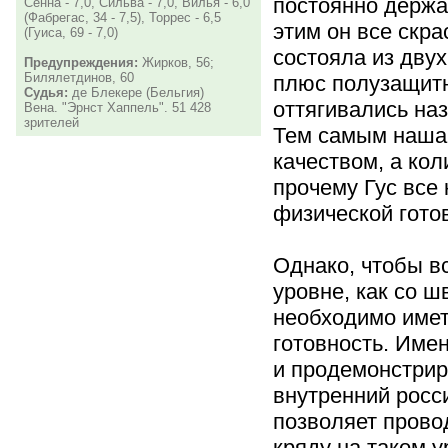
постоянно держа
Сенна - 7,0, Сильва - 7,0, Вилья - 6,0
(Фабрегас, 34 - 7,5), Торрес - 6,5
этим он все скра
(Гуиса, 69 - 7,0)
состояла из дву
Предупреждения:
Жирков, 56;
Билялетдинов, 60
плюс полузащитн
Судья:
де Блекере (Бельгия)
оттягивались на
Вена. "Эрнст Хаппель". 51 428
зрителей
Тем самым наша
качеством, а кол
прочему Гус все
физической гото
Однако, чтобы вс
уровне, как со 
необходимо име
готовность. Име
и продемонстрир
внутренний росс
позволяет прово
кряду на таком у