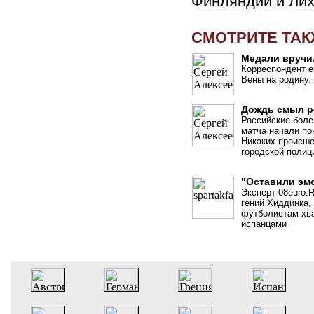
Финляндии и Ли
СМОТРИТЕ ТА
Медали вручи
Корреспондент e
Вены на родину.
Дождь смыл р
Российские бол
матча начали по
Никаких происше
городской полиц
"Оставили эмо
Эксперт 08euro.
гений Хиддинка,
футболистам хва
испанцами