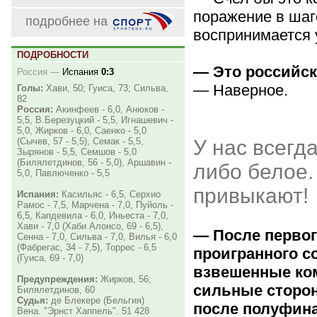
поражение в шаг
подробнее на
воспринимается 
ПОДРОБНОСТИ
— Это российск
Россия
—
Испания
0:3
— Наверное.
Голы:
Хави, 50; Гуиса, 73; Сильва,
82
Россия:
Акинфеев - 6,0, Анюков -
5,5, В.Березуцкий - 5,5, Игнашевич -
5,0, Жирков - 6,0, Саенко - 5,0
(Сычев, 57 - 5,5), Семак - 5,5,
У нас всегд
Зырянов - 5,5, Семшов - 5,0
(Билялетдинов, 56 - 5,0), Аршавин -
либо белое.
5,0, Павлюченко - 5,5
привыкают!
Испания:
Касильяс - 6,5, Серхио
Рамос - 7,5, Марчена - 7,0, Пуйоль -
6,5, Капдевила - 6,0, Иньеста - 7,0,
Хави - 7,0 (Хаби Алонсо, 69 - 6,5),
— После первог
Сенна - 7,0, Сильва - 7,0, Вилья - 6,0
(Фабрегас, 34 - 7,5), Торрес - 6,5
проигранного со
(Гуиса, 69 - 7,0)
взвешенные ко
Предупреждения:
Жирков, 56;
сильные сторо
Билялетдинов, 60
Судья:
де Блекере (Бельгия)
после полуфин
Вена. "Эрнст Хаппель". 51 428