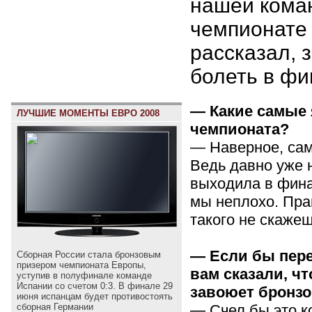
нашей кома
чемпионате
рассказал, з
болеть в фи
— Какие самые 
ЛУЧШИЕ МОМЕНТЫ ЕВРО 2008
чемпионата?
— Наверное, сам
Ведь давно уже 
выходила в фина
мы неплохо. Пра
такого не скаж
— Если бы пере
Сборная России стала бронзовым
призером чемпионата Европы,
вам сказали, ч
уступив в полуфинале команде
Испании со счетом 0:3. В финале 29
завоюет бронз
июня испанцам будет противостоять
— Счел бы это к
сборная Германии