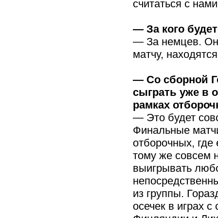
считаться с нами
— За кого буде
— За немцев. Он
матчу, находятс
— Со сборной Г
сыграть уже в 
рамках отбороч
— Это будет совс
Финальные матчи
отборочных, где 
тому же совсем 
выигрывать любо
непосредственны
из группы. Гораз
осечек в играх с