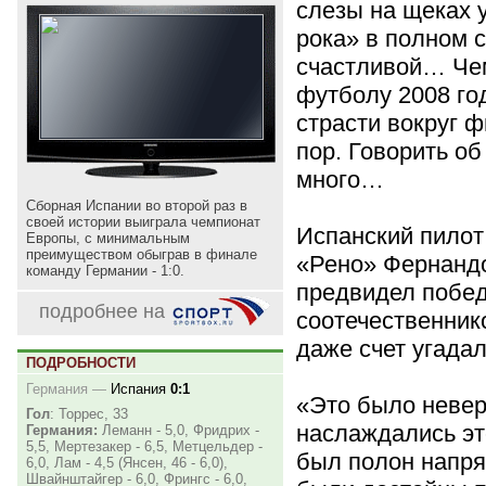
слезы на щеках 
рока» в полном 
счастливой… Че
футболу 2008 го
страсти вокруг ф
пор. Говорить об
много…
Сборная Испании во второй раз в
своей истории выиграла чемпионат
Испанский пило
Европы, с минимальным
преимуществом обыграв в финале
«Рено» Фернандо
команду Германии - 1:0.
предвидел побед
подробнее на
соотечественник
даже счет угадал
ПОДРОБНОСТИ
Германия
—
Испания
0:1
«Это было невер
Гол
: Торрес, 33
наслаждались эт
Германия:
Леманн - 5,0, Фридрих -
5,5, Мертезакер - 6,5, Метцельдер -
был полон напр
6,0, Лам - 4,5 (Янсен, 46 - 6,0),
Швайнштайгер - 6,0, Фрингс - 6,0,