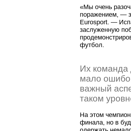
«Мы очень разоч
поражением, — 
Eurosport. — Ис
заслуженную поб
продемонстриро
футбол.
Их команда 
мало ошибок
важный аспе
таком уровн
На этом чемпио
финала, но в бу
одержать немало