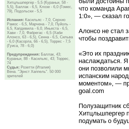
были достойны п
Хитцльшпергер - 5,5 (Кураньи, 58 -
5,5), Баллак - 6,5, Клозе - 6,0 (Гомес,
что команда Ара
79), Подольски - 5,5
1:0», — сказал г
Испания:
Касильяс - 7,0, Серхио
Рамос - 6,5, Марчена - 7,0, Пуйоль -
6,5, Капдевила - 6,0, Иньеста - 6,5,
Алонсо не стал з
Хави - 7,0, Фабрегас - 6,5 (Хаби
чтобы поздравит
Алонсо, 63 - 6,5), Сенна - 6,5, Сильва
- 6,0 (Касорла, 66 - 6,5), Торрес - 7,5
(Гуиса, 78 - 6,0)
«Это их праздни
Предупреждения:
Баллак, 43;
Кураньи, 88 - Касильяс, 43; Торрес,
наслаждаться. Я 
74
они позволили м
Судья:
Розетти (Италия)
Вена. "Эрнст Хаппель". 50 000
испанским народ
зрителей
моментом», — п
goal.com
Полузащитник с
Хитцльшпергер 
подумать о буду