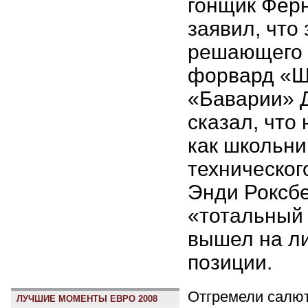
гонщик Фер
заявил, что
решающего м
форвард «Ш
«Баварии» 
сказал, что
как школьни
техническог
Энди Роксбе
«тотальный
вышел на л
позиции.
Отгремели салют
ЛУЧШИЕ МОМЕНТЫ ЕВРО 2008