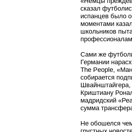
«Немцы преждев
сказал футболис
испанцев было о
моментами казал
школьников пыта
профессионалам
Сами же футболи
Германии нарасх
The People, «Ма
собирается подп
Швайнштайгера, 
Криштиану Ронал
мадридский «Реа
сумма трансфера
Не обошелся чем
грустных новост