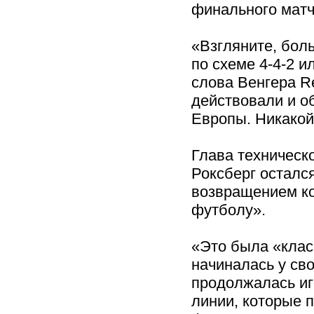
финального матч
«Взгляните, бол
по схеме 4-4-2 и
слова Венгера R
действовали и о
Европы. Никакой
Глава техническ
Роксберг осталс
возвращением ко
футболу».
«Это была «клас
начиналась у св
продолжалась иг
линии, которые п