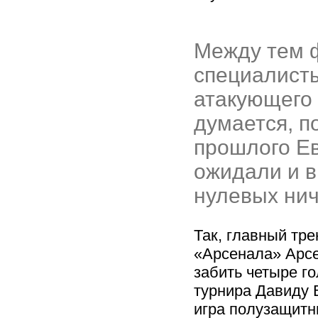
Между тем 
специалист
атакующего
думается, 
прошлого Ев
ожидали и в
нулевых нич
Так, главный тр
«Арсенала» Арсе
забить четыре г
турнира Давиду 
игра полузащитн