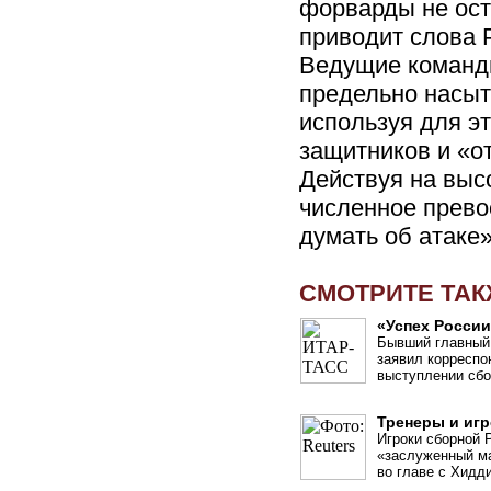
форварды не ост
приводит слова 
Ведущие команд
предельно насыт
используя для э
защитников и «о
Действуя на выс
численное прево
думать об атаке»
СМОТРИТЕ ТА
«Успех Росси
Бывший главный 
заявил корреспон
выступлении сбо
Тренеры и игр
Игроки сборной 
«заслуженный ма
во главе с Хидд