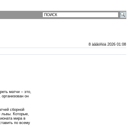
8 àâãóñòà 2026 01:08
еть матчи -- это,
, организован он
атчей сборной
 львы. Которые,
пионата мира в
ставить по всему