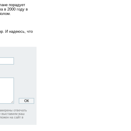
лане порадует
а в 2000 году в
болом.
р. И надеюсь, что
намерены отвечать
не выставили ваш
ложен на сайт в