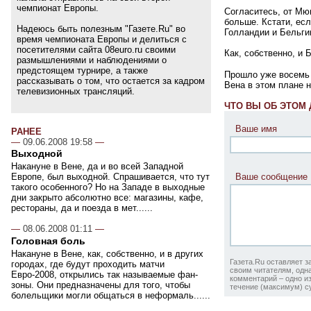
чемпионат Европы.
Согласитесь, от Мю
больше. Кстати, ес
Надеюсь быть полезным "Газете.Ru" во
Голландии и Бельги
время чемпионата Европы и делиться с
посетителями сайта 08euro.ru своими
Как, собственно, и 
размышлениями и наблюдениями о
предстоящем турнире, а также
Прошло уже восемь 
рассказывать о том, что остается за кадром
Вена в этом плане н
телевизионных трансляций.
ЧТО ВЫ ОБ ЭТОМ
Ваше имя
РАНЕЕ
—
09.06.2008 19:58
—
Выходной
Накануне в Вене, да и во всей Западной
Европе, был выходной. Спрашивается, что тут
Ваше сообщение
такого особенного? Но на Западе в выходные
дни закрыто абсолютно все: магазины, кафе,
рестораны, да и поезда в мет......
—
08.06.2008 01:11
—
Головная боль
Накануне в Вене, как, собственно, и в других
Газета.Ru оставляет з
городах, где будут проходить матчи
своим читателям, одна
Евро-2008, открылись так называемые фан-
комментарий – одно из
зоны. Они предназначены для того, чтобы
течение (максимум) су
болельщики могли общаться в неформаль......