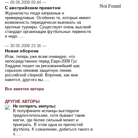
—
06.06.2008 00:44
—
Not Found
С австрийским приветом
Журналисты люди капризные и
привередливые. Особенно те, которые имеют
возможность периодически выезжать на
крупные турниры. Существует очень высокий
стандарт организации футбольных первенств
и недо......
—
30.05.2008 23:36
—
Новая оборона
Итак, теперь уже всем очевидно, что
непосредственно перед Евро-2008 Гус
Хиддинк пошел на рискованнейший шаг,
серьезно обновив защитную линию
российской сборной. Впрочем, как мне
кажется, другого вы......
Все заметки автора
ДРУГИЕ АВТОРЫ
Не потерять импульс
В полуфинале испанцы выглядели
предпочтительнее, хотя бывают такие
матчи, где более сильный может и
проиграть. В этом одна из прелестей
футбола. К сожалению, добиться такого в
э......