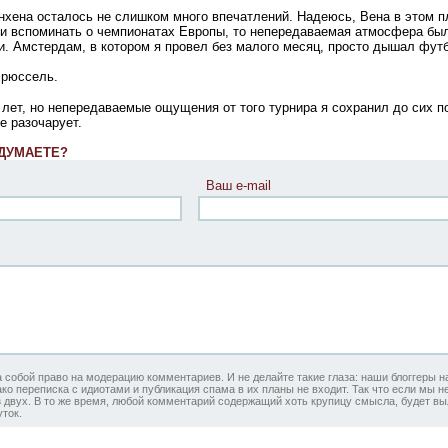
нхена осталось не слишком много впечатлений. Надеюсь, Вена в этом п
ли вспоминать о чемпионатах Европы, то непередаваемая атмосфера был
и. Амстердам, в котором я провел без малого месяц, просто дышал фут
Брюссель.
лет, но непередаваемые ощущения от того турнира я сохранил до сих по
е разочарует.
 ДУМАЕТЕ?
Ваш e-mail
а собой право на модерацию комментариев. И не делайте такие глаза: наши блоггеры 
ко переписка с идиотами и публикация спама в их планы не входит. Так что если мы 
 двух. В то же время, любой комментарий содержащий хоть крупицу смысла, будет вы
ток.