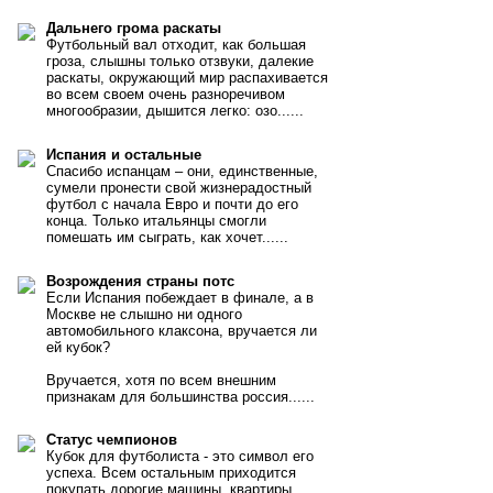
Дальнего грома раскаты
Футбольный вал отходит, как большая
гроза, слышны только отзвуки, далекие
раскаты, окружающий мир распахивается
во всем своем очень разноречивом
многообразии, дышится легко: озо......
Испания и остальные
Спасибо испанцам – они, единственные,
сумели пронести свой жизнерадостный
футбол с начала Евро и почти до его
конца. Только итальянцы смогли
помешать им сыграть, как хочет......
Возрождения страны потс
Если Испания побеждает в финале, а в
Москве не слышно ни одного
автомобильного клаксона, вручается ли
ей кубок?
Вручается, хотя по всем внешним
признакам для большинства россия......
Статус чемпионов
Кубок для футболиста - это символ его
успеха. Всем остальным приходится
покупать дорогие машины, квартиры,