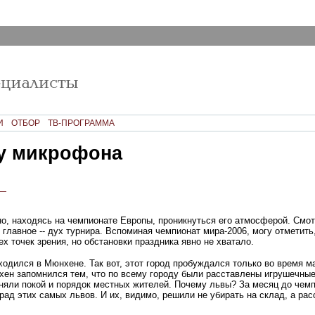
И
ОТБОР
ТВ-ПРОГРАММА
 у микрофона
—
о, находясь на чемпионате Европы, проникнуться его атмосферой. Смотр
 главное -- дух турнира. Вспоминая чемпионат мира-2006, могу отметить
х точек зрения, но обстановки праздника явно не хватало.
ходился в Мюнхене. Так вот, этот город пробуждался только во время м
ен запомнился тем, что по всему городу были расставлены игрушечные
аняли покой и порядок местных жителей. Почему львы? За месяц до чем
ад этих самых львов. И их, видимо, решили не убирать на склад, а рас