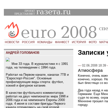
ПРОЕКТ
ПРЕДСТАВЛЯЕТ
НОВОСТИ
РОССИЯ
КОМАНДЫ
ФАНФЕСТ
ИСТОРИЯ
ФОТО
МАТЧ
Записки
АНДРЕЙ ГОЛОВАНОВ
Мне 33 года. В журналистике я с 1991
—
02.06.2008 18:39
года, на телевидении с 1994 года.
Атмосфера
Работал на Первом канале, каналах 7ТВ и
Конечно, очень важн
"Евроспорт-Россия". Основные
конечно, хорошо. Но
профилирующие виды спорта: футбол,
был блестяще со все
хоккей и фигурное катание.
Два года назад я на
В качестве футбольного комментатора
Германии. Еще Мюнх
работал на двух чемпионатах мира 1998 и
судя по всему, охр
2006 года и на чемпионате Европы 2000
Мюнхене прошел пар
года. 4 июня в составе бригады Первого
городу.
канала отправляюсь на свой второй