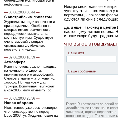
болельщики могли общаться в
неформаль......
Немцы свои главные козыри 
чувствуется — потенциал у к
—
06.06.2008 00:44
—
португальцы показали феерич
С австрийским приветом
сдуются ли они в следующих
Журналисты люди капризные и
привередливые. Особенно те,
Да, и еще. Наконец в центре
которые имеют возможность
настоящему летняя погода. Н
периодически выезжать на
и тоже скоро будут радовать
крупные турниры. Существует
очень высокий стандарт
ЧТО ВЫ ОБ ЭТОМ ДУМАЕТ
организации футбольных
первенств и недо......
Ваше имя
—
02.06.2008 18:39
—
Атмосфера
Конечно, очень важно, находясь
на чемпионате Европы,
Ваше сообщение
проникнуться его атмосферой.
Смотреть матчи -- это, конечно,
хорошо. Но главное -- дух
турнира. Вспоминая чемпионат
мира-2006, могу отметить, ор......
—
30.05.2008 23:36
—
Новая оборона
Газета.Ru оставляет за собой 
Итак, теперь уже всем очевидно,
делайте такие глаза: наши бло
что непосредственно перед
читателям, однако переписка с 
Евро-2008 Гус Хиддинк пошел на
планы не входит. Так что если