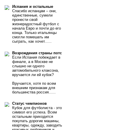
Испания и остальные
Спасибо испанцам – они,
единственные, сумели
пронести свой
жизнерадостный футбол с
начала Евро и почти до его
конца. Только итальянцы
смогли помешать им
сыграть, как хочет......
Возрождения страны потс
Если Испания побеждает в
финале, а в Москве не
слышно ни одного
автомобильного клаксона,
вручается ли ей кубок?
Вручается, хотя по всем
внешним признакам для
большинства россия......
Статус чемпионов
Кубок для футболиста - это
символ его успеха. Всем
остальным приходится
покупать дорогие машины,
квартиры, одежду, заводить
красивых любовников и