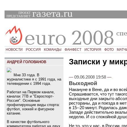
ПРОЕКТ
ПРЕДСТАВЛЯЕТ
НОВОСТИ
РОССИЯ
КОМАНДЫ
ФАНФЕСТ
ИСТОРИЯ
ФОТО
МАТЧ
Записки у мик
АНДРЕЙ ГОЛОВАНОВ
Мне 33 года. В
—
09.06.2008 19:58
—
журналистике я с 1991 года, на
Выходной
телевидении с 1994 года.
Накануне в Вене, да и во вс
Работал на Первом канале,
Спрашивается, что тут таког
каналах 7ТВ и "Евроспорт-
выходные дни закрыто абсол
Россия". Основные
рестораны, да и поезда в м
профилирующие виды спорта:
в 15--20 минут. Родилась да
футбол, хоккей и фигурное
Западе действительно вкалы
катание.
неделю. И со спокойной душ
В качестве футбольного
Не то, что у нас, в России, 
комментатора работал на двух