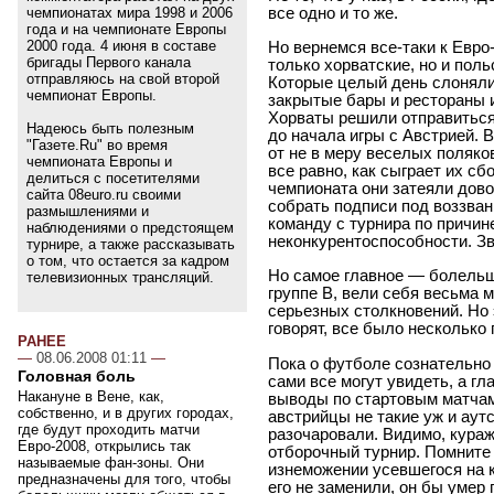
все одно и то же.
чемпионатах мира 1998 и 2006
года и на чемпионате Европы
2000 года. 4 июня в составе
Но вернемся все-таки к Евро
бригады Первого канала
только хорватские, но и пол
отправляюсь на свой второй
Которые целый день слонялис
чемпионат Европы.
закрытые бары и рестораны 
Хорваты решили отправиться
Надеюсь быть полезным
до начала игры с Австрией. 
"Газете.Ru" во время
от не в меру веселых поляко
чемпионата Европы и
все равно, как сыграет их сб
делиться с посетителями
чемпионата они затеяли дов
сайта 08euro.ru своими
собрать подписи под воззва
размышлениями и
команду с турнира по причин
наблюдениями о предстоящем
неконкурентоспособности. Зв
турнире, а также рассказывать
о том, что остается за кадром
Но самое главное — болельщ
телевизионных трансляций.
группе B, вели себя весьма 
серьезных столкновений. Но 
говорят, все было несколько 
РАНЕЕ
—
08.06.2008 01:11
—
Пока о футболе сознательно
Головная боль
сами все могут увидеть, а гла
Накануне в Вене, как,
выводы по стартовым матчам 
собственно, и в других городах,
австрийцы не такие уж и аут
где будут проходить матчи
разочаровали. Видимо, кураж
Евро-2008, открылись так
отборочный турнир. Помните
называемые фан-зоны. Они
изнеможении усевшегося на 
предназначены для того, чтобы
его не заменили, он бы умер 