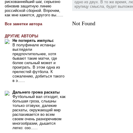
рискованнейший шаг, серьезно
одно из двух. В то же время, 
обновив защитную линию
крупицу смысла, будет выложен 
российской сборной. Впрочем,
как мне кажется, другого вы......
Not Found
Все заметки автора
ДРУГИЕ АВТОРЫ
Не потерять импульс
В полуфинале испанцы
выглядели
предпочтительнее, хотя
бывают такие матчи, где
более сильный может и
проиграть. В этом одна из
прелестей футбола. К
сожалению, добиться такого
в э......
Дальнего грома раскаты
Футбольный вал отходит, как
большая гроза, слышны
только отзвуки, далекие
раскаты, окружающий мир
распахивается во всем
своем очень разноречивом
многообразии, дышится
легко: озо......