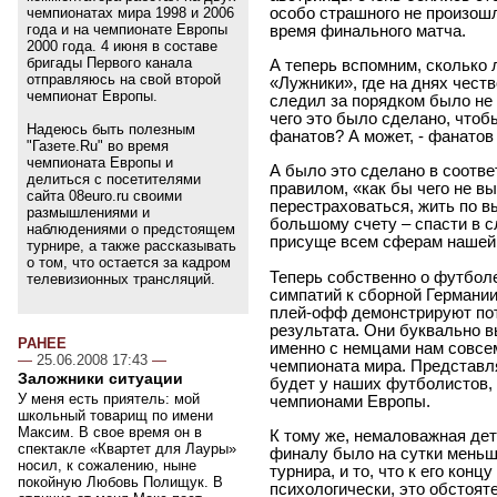
особо страшного не произошл
чемпионатах мира 1998 и 2006
года и на чемпионате Европы
время финального матча.
2000 года. 4 июня в составе
бригады Первого канала
А теперь вспомним, сколько 
отправляюсь на свой второй
«Лужники», где на днях чест
чемпионат Европы.
следил за порядком было не
чего это было сделано, чтоб
Надеюсь быть полезным
фанатов? А может, - фанатов
"Газете.Ru" во время
чемпионата Европы и
А было это сделано в соотв
делиться с посетителями
правилом, «как бы чего не в
сайта 08euro.ru своими
перестраховаться, жить по в
размышлениями и
большому счету – спасти в 
наблюдениями о предстоящем
присуще всем сферам нашей ж
турнире, а также рассказывать
о том, что остается за кадром
Теперь собственно о футболе
телевизионных трансляций.
симпатий к сборной Германии
плей-офф демонстрируют по
результата. Они буквально в
РАНЕЕ
именно с немцами нам совсем
—
25.06.2008 17:43
—
чемпионата мира. Представл
Заложники ситуации
будет у наших футболистов, 
У меня есть приятель: мой
чемпионами Европы.
школьный товарищ по имени
Максим. В свое время он в
К тому же, немаловажная дет
спектакле «Квартет для Лауры»
финалу было на сутки меньш
носил, к сожалению, ныне
турнира, и то, что к его конц
покойную Любовь Полищук. В
психологически, это обстоят