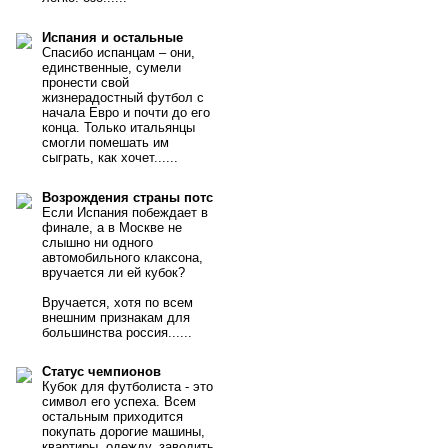
Испания и остальные
Спасибо испанцам – они,
единственные, сумели
пронести свой
жизнерадостный футбол с
начала Евро и почти до его
конца. Только итальянцы
смогли помешать им
сыграть, как хочет......
Возрождения страны потс
Если Испания побеждает в
финале, а в Москве не
слышно ни одного
автомобильного клаксона,
вручается ли ей кубок?
Вручается, хотя по всем
внешним признакам для
большинства россия......
Статус чемпионов
Кубок для футболиста - это
символ его успеха. Всем
остальным приходится
покупать дорогие машины,
квартиры, одежду, заводить