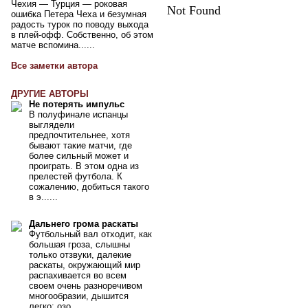
Чехия — Турция — роковая
Not Found
ошибка Петера Чеха и безумная
радость турок по поводу выхода
в плей-офф. Собственно, об этом
матче вспомина......
Все заметки автора
ДРУГИЕ АВТОРЫ
Не потерять импульс
В полуфинале испанцы
выглядели
предпочтительнее, хотя
бывают такие матчи, где
более сильный может и
проиграть. В этом одна из
прелестей футбола. К
сожалению, добиться такого
в э......
Дальнего грома раскаты
Футбольный вал отходит, как
большая гроза, слышны
только отзвуки, далекие
раскаты, окружающий мир
распахивается во всем
своем очень разноречивом
многообразии, дышится
легко: озо......