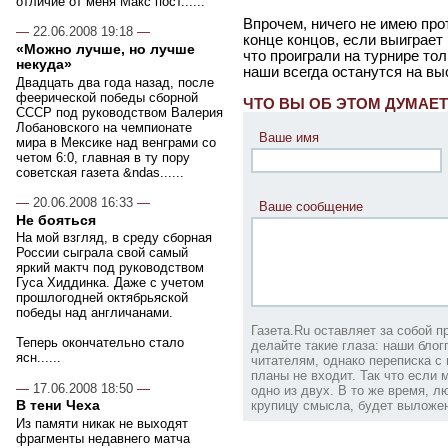
отличие от меня Макс пост......
Впрочем, ничего не имею пр
—
22.06.2008 19:18
—
конце концов, если выиграет
«Можно лучше, но лучше
что проиграли на турнире то
некуда»
наши всегда останутся на вы
Двадцать два года назад, после
феерической победы сборной
ЧТО ВЫ ОБ ЭТОМ ДУМАЕТ
СССР под руководством Валерия
Лобановского на чемпионате
Ваше имя
мира в Мексике над венграми со
четом 6:0, главная в ту пору
советская газета &ndas......
—
20.06.2008 16:33
—
Ваше сообщение
Не бояться
На мой взгляд, в среду сборная
России сыграла свой самый
яркий мактч под руководством
Гуса Хиддинка. Даже с учетом
прошлогодней октябрьяской
победы над англичанами.
Газета.Ru оставляет за собой 
Теперь окончательно стало
делайте такие глаза: наши бло
ясн......
читателям, однако переписка с 
планы не входит. Так что если
—
17.06.2008 18:50
—
одно из двух. В то же время, 
крупицу смысла, будет выложен 
В тени Чеха
Из памяти никак не выходят
фрагменты недавнего матча