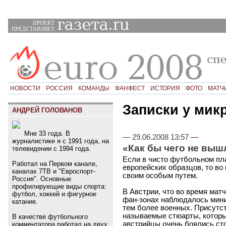
ПРОЕКТ
ПРЕДСТАВЛЯЕТ
НОВОСТИ
РОССИЯ
КОМАНДЫ
ФАНФЕСТ
ИСТОРИЯ
ФОТО
МАТЧ
Записки у мик
АНДРЕЙ ГОЛОВАНОВ
Мне 33 года. В
—
29.06.2008 13:57
—
журналистике я с 1991 года, на
«Как бы чего не выш
телевидении с 1994 года.
Если в чисто футбольном пл
Работал на Первом канале,
европейских образцов, то во 
каналах 7ТВ и "Евроспорт-
своим особым путем.
Россия". Основные
профилирующие виды спорта:
В Австрии, что во время матч
футбол, хоккей и фигурное
фан-зонах наблюдалось мини
катание.
тем более военных. Присутс
называемые стюарты, которы
В качестве футбольного
австрийцы очень боялись ст
комментатора работал на двух