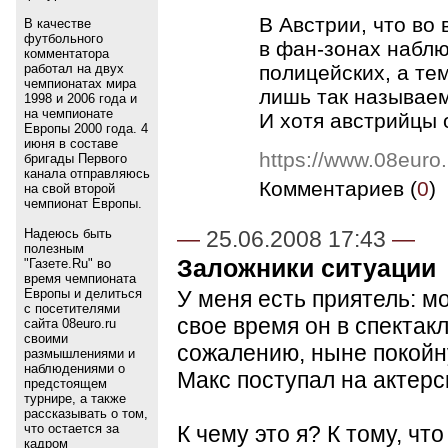
В Австрии, что во 
В качестве
футбольного
в фан-зонах набл
комментатора
полицейских, а те
работал на двух
чемпионатах мира
лишь так называем
1998 и 2006 года и
на чемпионате
И хотя австрийцы 
Европы 2000 года. 4
июня в составе
https://www.08euro
бригады Первого
канала отправляюсь
Комментариев (
0
)
на свой второй
чемпионат Европы.
—
25.06.2008 17:43
—
Надеюсь быть
полезным
Заложники ситуации
"Газете.Ru" во
время чемпионата
У меня есть приятель: 
Европы и делиться
с посетителями
свое время он в спектак
сайта 08euro.ru
своими
сожалению, ныне покойн
размышлениями и
наблюдениями о
Макс поступал на актерск
предстоящем
турнире, а также
рассказывать о том,
К чему это я? К тому, ч
что остается за
кадром