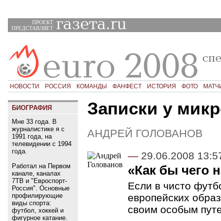
ПРОЕКТ
ПРЕДСТАВЛЯЕТ
НОВОСТИ
РОССИЯ
КОМАНДЫ
ФАНФЕСТ
ИСТОРИЯ
ФОТО
МАТЧ
Записки у мик
БИОГРАФИЯ
Мне 33 года. В
журналистике я с
АНДРЕЙ ГОЛОВАНОВ
1991 года, на
телевидении с 1994
года.
—
29.06.2008 13:5
Работал на Первом
«Как бы чего 
канале, каналах
7ТВ и "Евроспорт-
Если в чисто футб
Россия". Основные
европейских образц
профилирующие
виды спорта:
своим особым пут
футбол, хоккей и
фигурное катание.