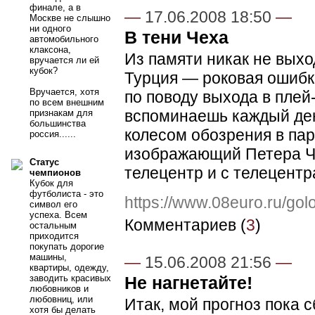
финале, а в
—
17.06.2008 18:50
—
Москве не слышно
ни одного
В тени Чеха
автомобильного
клаксона,
Из памяти никак не вых
вручается ли ей
кубок?
Турция — роковая ошибк
Вручается, хотя
по поводу выхода в плей
по всем внешним
вспоминаешь каждый ден
признакам для
большинства
колесом обозрения в па
россия......
изображающий Петера Че
Статус
телецентр и с телецентра
чемпионов
Кубок для
футболиста - это
https://www.08euro.ru/go
символ его
успеха. Всем
Комментариев (
3
)
остальным
приходится
покупать дорогие
машины,
—
15.06.2008 21:56
—
квартиры, одежду,
заводить красивых
Не нагнетайте!
любовников и
любовниц, или
Итак, мой прогноз пока 
хотя бы делать