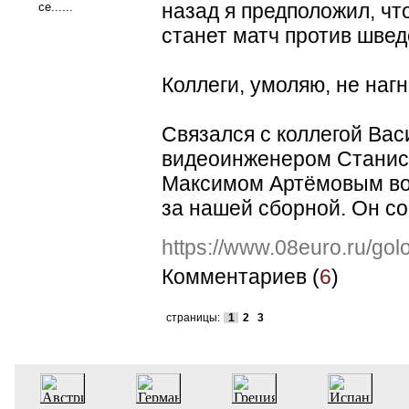
назад я предположил, ч
се......
станет матч против швед
Коллеги, умоляю, не наг
Связался с коллегой Ва
видеоинженером Стани
Максимом Артёмовым вот
за нашей сборной. Он со
https://www.08euro.ru/go
Комментариев (
6
)
страницы:
1
2
3