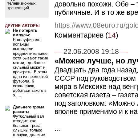
довольно похожи. Обе –
телевизионных
трансляций.
публичные. И в то же вре
https://www.08euro.ru/go
ДРУГИЕ АВТОРЫ
Не потерять
Комментариев (
14
)
импульс
В полуфинале
испанцы
выглядели
—
22.06.2008 19:18
—
предпочтительнее,
хотя бывают такие
«Можно лучше, но лу
матчи, где более
сильный может и
Двадцать два года наза
проиграть. В этом
одна из прелестей
СССР под руководством 
футбола. К
мира в Мексике над венгр
сожалению,
добиться такого в
советская газета – газе
э......
под заголовком: «Можно 
Дальнего грома
вполне применимо и к н
раскаты
Футбольный вал
отходит, как
большая гроза,
...
слышны только
отзвуки, далекие