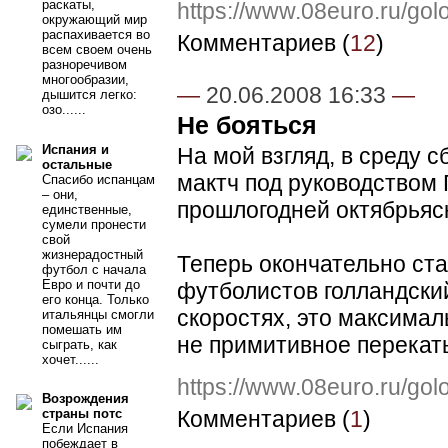
раскаты,
https://www.08euro.ru/go
окружающий мир
распахивается во
Комментариев (
12
)
всем своем очень
разноречивом
многообразии,
—
20.06.2008 16:33
—
дышится легко:
озо......
Не бояться
Испания и
На мой взгляд, в среду 
остальные
мактч под руководством 
Спасибо испанцам
– они,
прошлогодней октябрьяс
единственные,
сумели пронести
свой
жизнерадостный
Теперь окончательно ста
футбол с начала
Евро и почти до
футболистов голландский
его конца. Только
скоростях, это максимал
итальянцы смогли
помешать им
не примитивное перекаты
сыграть, как
хочет......
https://www.08euro.ru/go
Возрождения
Комментариев (
1
)
страны потс
Если Испания
побеждает в