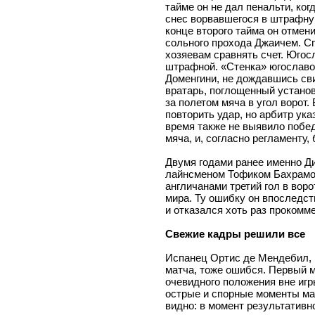
тайме он не дал пенальти, ко
снес ворвавшегося в штрафну
конце второго тайма он отмен
сольного прохода Джаичем. Сп
хозяевам сравнять счет. Юго
штрафной. «Стенка» югославо
Доменгини, не дождавшись сви
вратарь, поглощенный установ
за полетом мяча в угол ворот.
повторить удар, но арбитр ука
время также не выявило побе
мяча, и, согласно регламенту,
Двумя годами ранее именно Ди
лайнсменом Тофиком Бахрамо
англичанами третий гол в вор
мира. Ту ошибку он впоследст
и отказался хоть раз прокомм
Свежие кадры решили все
Испанец Ортис де Мендебил, 
матча, тоже ошибся. Первый м
очевидного положения вне игр
острые и спорные моменты мат
видно: в момент результативн