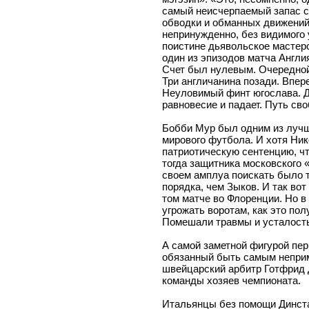
самый неисчерпаемый запас 
обводки и обманных движений
непринужденно, без видимого 
поистине дьявольское мастер
один из эпизодов матча Англи
Счет был нулевым. Очередной
Три англичанина позади. Впере
Неуловимый финт югослава. 
равновесие и падает. Путь св
Бобби Мур был одним из луч
мирового футбола. И хотя Ник
патриотическую сентенцию, ч
тогда защитника московского 
своем амплуа поискать было т
порядка, чем Зыков. И так вот
том матче во Флоренции. Но в
угрожать воротам, как это полу
Помешали травмы и усталост
А самой заметной фигурой пер
обязанный быть самым неприм
швейцарский арбитр Готфрид Д
команды хозяев чемпионата.
Итальянцы без помощи Динста