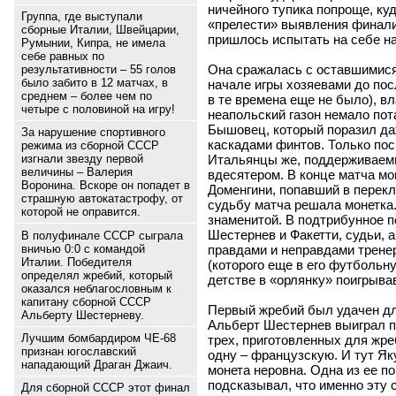
ничейного тупика попроще, ку
Группа, где выступали
«прелести» выявления финал
сборные Италии, Швейцарии,
пришлось испытать на себе н
Румынии, Кипра, не имела
себе равных по
Она сражалась с оставшимися
результативности – 55 голов
было забито в 12 матчах, в
начале игры хозяевами до пос
среднем – более чем по
в те времена еще не было), в
четыре с половиной на игру!
неапольский газон немало пот
Бышовец, который поразил д
За нарушение спортивного
каскадами финтов. Только пос
режима из сборной СССР
Итальянцы же, поддерживаемы
изгнали звезду первой
величины – Валерия
вдесятером. В конце матча мо
Воронина. Вскоре он попадет в
Доменгини, попавший в перекл
страшную автокатастрофу, от
судьбу матча решала монетка
которой не оправится.
знаменитой. В подтрибунное 
Шестернев и Факетти, судьи, 
В полуфинале СССР сыграла
правдами и неправдами трене
вничью 0:0 с командой
Италии. Победителя
(которого еще в его футбольн
определял жребий, который
детстве в «орлянку» поигрыва
оказался неблагословным к
капитану сборной СССР
Первый жребий был удачен дл
Альберту Шестерневу.
Альберт Шестернев выиграл п
Лучшим бомбардиром ЧЕ-68
трех, приготовленных для жр
признан югославский
одну – французскую. И тут Як
нападающий Драган Джаич.
монета неровна. Одна из ее п
подсказывал, что именно эту 
Для сборной СССР этот финал