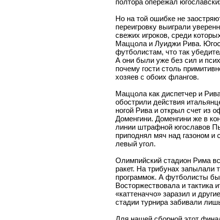
полтора опережал югославски
Но на той ошибке не заостряю
переигровку выиграли уверенн
свежих игроков, среди которы
Маццола и Луиджи Рива. Юго
футболистам, что так убедите
А они были уже без сил и пси
почему гости столь примитивн
хозяев с обоих флангов.
Маццола как диспетчер и Рива
обострили действия итальянце
ногой Рива и открыл счет из о
Доменгини. Доменгини же в ко
линии штрафной югославов Пь
приподнял мяч над газоном и 
левый угол.
Олимпийский стадион Рима вс
ракет. На трибунах запылали т
программок. А футболисты бы
Восторжествовала и тактика 
«каттеначчо» заразил и друг
стадии турнира забивали лишь 
Для нашей сборной этот фина