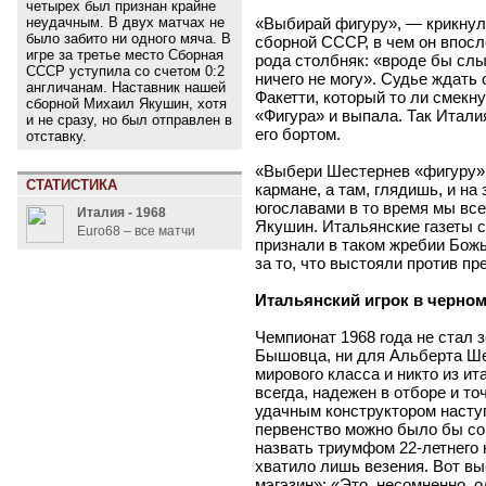
четырех был признан крайне
«Выбирай фигуру», — крикнул
неудачным. В двух матчах не
было забито ни одного мяча. В
сборной СССР, в чем он впосл
игре за третье место Сборная
рода столбняк: «вроде бы слы
СССР уступила со счетом 0:2
ничего не могу». Судье ждать 
англичанам. Наставник нашей
Факетти, который то ли смекнул
сборной Михаил Якушин, хотя
«Фигура» и выпала. Так Итали
и не сразу, но был отправлен в
его бортом.
отставку.
«Выбери Шестернев «фигуру»,
СТАТИСТИКА
кармане, а там, глядишь, и на
югославами в то время мы все
Италия - 1968
Якушин. Итальянские газеты 
Euro68 – все матчи
признали в таком жребии Бож
за то, что выстояли против п
Итальянский игрок в черно
Чемпионат 1968 года не стал 
Бышовца, ни для Альберта Ше
мирового класса и никто из ит
всегда, надежен в отборе и то
удачным конструктором наступ
первенство можно было бы со
назвать триумфом 22-летнего 
хватило лишь везения. Вот в
мэгэзин»: «Это, несомненно, о