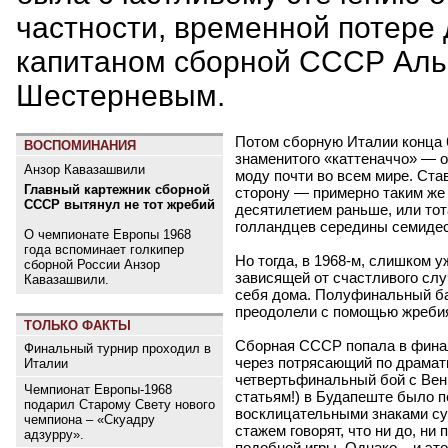
частности, временной потере 
капитаном сборной СССР Ал
Шестерневым.
Потом сборную Италии конца 
ВОСПОМИНАНИЯ
знаменитого «каттеначчо» — 
Анзор Кавазашвили
моду почти во всем мире. Ста
Главный картежник сборной
сторону — примерно таким же 
СССР вытянул не тот жребий
десятилетием раньше, или то
голландцев середины семиде
О чемпионате Европы 1968
года вспоминает голкипер
Но тогда, в 1968-м, слишком 
сборной России Анзор
зависящей от счастливого сл
Кавазашвили.
себя дома. Полуфинальный ба
преодолели с помощью жреби
ТОЛЬКО ФАКТЫ
Сборная СССР попала в финал
Финальный турнир проходил в
через потрясающий по драма
Италии
четвертьфинальный бой с Венг
Чемпионат Европы-1968
статьям!) в Будапеште было п
подарил Старому Свету нового
восклицательными знаками су
чемпиона – «Скуадру
стажем говорят, что ни до, ни
адзурру».
подобной игры. Однако – и эт