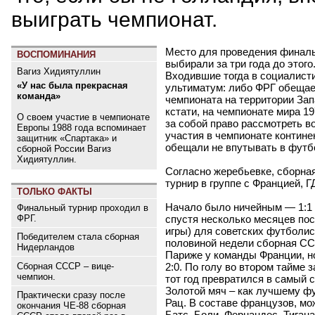
выиграть чемпионат.
Место для проведения финаль
ВОСПОМИНАНИЯ
выбирали за три года до этого
Вагиз Хидиятуллин
Входившие тогда в социалист
«У нас была прекрасная
ультиматум: либо ФРГ обещае
команда»
чемпионата на территории Зап
кстати, на чемпионате мира 19
О своем участие в чемпионате
за собой право рассмотреть в
Европы 1988 года вспоминает
участия в чемпионате контине
защитник «Спартака» и
обещали не впутывать в футб
сборной России Вагиз
Хидиятуллин.
Согласно жеребьевке, сборн
турнир в группе с Францией, Г
ТОЛЬКО ФАКТЫ
Начало было ничейным — 1:1 в
Финальный турнир проходил в
спустя несколько месяцев посл
ФРГ.
игры) для советских футболис
Победителем стала сборная
половиной недели сборная СС
Нидерландов
Париже у команды Франции, н
Сборная СССР – вице-
2:0. По голу во втором тайме
чемпион.
тот год превратился в самый 
Золотой мяч – как лучшему фу
Практически сразу после
Рац. В составе французов, мож
окончания ЧЕ-88 сборная
Батс, Боли, Фернандес, Тиган