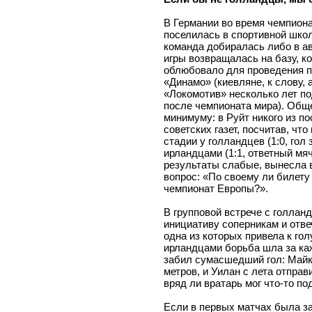
В Германии во время чемпио
поселилась в спортивной школ
команда добиралась либо в ав
игры возвращалась на базу, к
облюбовало для проведения п
«Динамо» (киевляне, к слову, 
«Локомотив» несколько лет по
после чемпионата мира). Общ
минимуму: в Руйт никого из по
советских газет, посчитав, чт
стадии у голландцев (1:0, гол
ирландцами (1:1, ответный мяч
результаты слабые, вынесла в
вопрос: «По своему ли билет
чемпионат Европы?».
В групповой встрече с голлан
инициативу соперникам и отве
одна из которых привела к гол
ирландцами борьба шла за ка
забил сумасшедший гол: Майк 
метров, и Уилан с лета отправ
вряд ли вратарь мог что-то по
Если в первых матчах была за