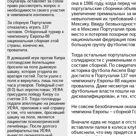
соцлагерь оставляет за собой
она в 1986 году, когда перед 
право рассмотреть вопрос о
португальские сборники объяв
необходимости своего участия
увеличение премиальных за ме
в чемпионате континента.
невыполнения их требований о
За сборную Португалии
Мексику. Ввиду безвыходности
отказались играть 137
но в Мексике Португалия пров
человек. Отборочный турнир к
место и потерпев позорное пор
чемпионату Европы-88
национальная федерация пож
национальная сборная этой
большую группу футболистов (
страны, конечно же,
провалила.
Тогда остальные португальские
В домашней игре против Кипра
солидарности с униженными п
голландские болельщики
составе сборной. По свидетел
бросили на поле дымовую
историка футбола Акселя Вар
шашку, которая угодила во
достигло в Португалии 137 чел
вратаря гостей. Гости ушли с
чемпионату Европы-88 национа
поля и вернулись лишь после
часа уговоров. Победный счет
провалила. Даже несмотря на т
(8:0) был опротестован; УЕФА
футбольные власти пошли на а
присудило победу Кипру со
дисквалифицирован, и тех, кт
счетом 3:0. Тогда голландцы
подали апелляцию на решение
Не совсем безоблачным оказа
УЕФА, приложив к ней справку
чемпиона Европы – сборной Г
о том, что человек, бросивший
шашку на поле, является
Вначале едва не подал в отст
пациентом психиатрической
лечебницы. После долгого
вставляли палки в колеса клу
разбирательства УЕФА
объяснили, что ему придется 
вынесло окончательный