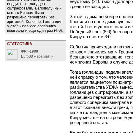
неустойку (210 тысяч долларо
вердикт: голландцев
тренер не заводил.
оштрафовали, а злополучный
матч с Кипром было
Затем в домашней игре проти
разрешено переиграть без
бросили на поле дымовую шашк
зрителей. Конечно, Голландия
у столь слабого соперника
гостей. Гости ушли с поля и в
выиграла и еще один раз (4:0).
Победный счет (8:0) был опр
Кипру со счетом 3:0.
СТАТИСТИКА
События происходили на фини
котором значился матч Греция
ФРГ-1988
безнадежно отстававшие, теп
Euro88 – все матчи
чемпионат Европы в случае д
Тогда голландцы подали апел
ней справку о том, что челове
является пациентом психиатр
разбирательства УЕФА вынесл
голландцев оштрафовали, а з
разрешено переиграть без зри
слабого соперника выиграла и
в этот скандал внесли греки,
матче голландцев в максимал
Кипру месте – на острове Родо
резервный состав.
Если бы не голландцы, мы