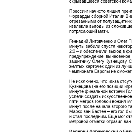
скрывавшееся советской кома
Прессинг начисто лишил преи
Форварды сборной Италии Ви
отрезанными от полузащитнико
извлекла выгоды из сложивше
потрясающий матч.
Геннадий Литовченко и Олег П
минуты забили спустя некотор
2:0 – и обеспечили выход в ф
предупреждение, вынесенное 
защитнику Олегу Кузнецову. С
желтых карточек один из лучш
чемпионата Европы не сможет
Не исключено, что из-за отсу
Кузнецова (на его позиции иг
минуте финальной встречи Г
успели создать искусственное
пяти метров головой вонзил мя
минут после начала второго т
Марко ван Бастен – его гол б
и стал последним. Еще мог отл
метровой отметки отразил ван
Валерий Лобановский о Евро