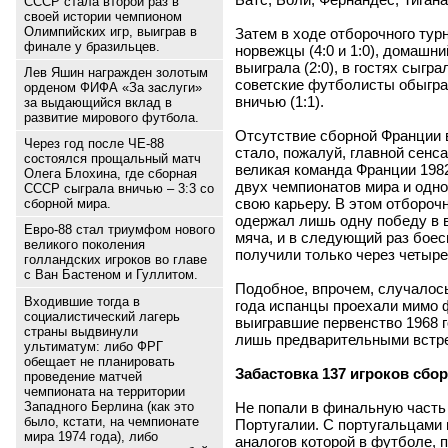
СССР стала второй раз в
своей истории чемпионом
Олимпийских игр, выиграв в
Затем в ходе отборочного ту
финале у бразильцев.
норвежцы (4:0 и 1:0), домашн
выиграла (2:0), в гостях сыгр
Лев Яшин награжден золотым
советские футболисты обыграл
орденом ФИФА «За заслуги»
вничью (1:1).
за выдающийся вклад в
развитие мирового футбола.
Отсутствие сборной Франции 
Через год после ЧЕ-88
стало, пожалуй, главной сенс
состоялся прощальный матч
великая команда Франции 1982
Олега Блохина, где сборная
двух чемпионатов мира и одн
СССР сыграла вничью – 3:3 со
свою карьеру. В этом отбороч
сборной мира.
одержал лишь одну победу в в
Евро-88 стал триумфом нового
мяча, и в следующий раз бое
великого поколения
получили только через четыре
голландских игроков во главе
с Ван Бастеном и Гуллитом.
Подобное, впрочем, случалос
Входившие тогда в
года испанцы проехали мимо ф
социалистический лагерь
выигравшие первенство 1968 
страны выдвинули
лишь предварительными встре
ультиматум: либо ФРГ
обещает не планировать
Забастовка 137 игроков сбо
проведение матчей
чемпионата на территории
Не попали в финальную часть
Западного Берлина (как это
было, кстати, на чемпионате
Португалии. С португальцами
мира 1974 года), либо
аналогов которой в футболе, 