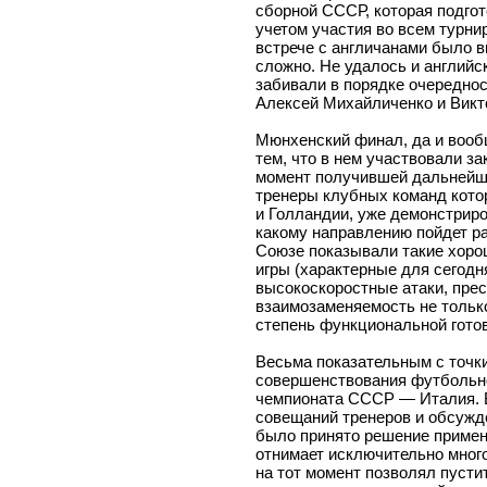
сборной СССР, которая подгот
учетом участия во всем турни
встрече с англичанами было в
сложно. Не удалось и английс
забивали в порядке очереднос
Алексей Михайличенко и Викт
Мюнхенский финал, да и вооб
тем, что в нем участвовали з
момент получившей дальнейшее
тренеры клубных команд кото
и Голландии, уже демонстриро
какому направлению пойдет ра
Союзе показывали такие хоро
игры (характерные для сегодн
высокоскоростные атаки, прес
взаимозаменяемость не только
степень функциональной гото
Весьма показательным с точк
совершенствования футбольн
чемпионата СССР — Италия. В
совещаний тренеров и обсужд
было принято решение примен
отнимает исключительно много
на тот момент позволял пустит