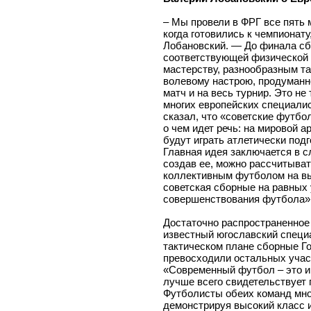
– Мы провели в ФРГ все пять 
когда готовились к чемпионат
Лобановский. — До финала с
соответствующей физической 
мастерству, разнообразным т
волевому настрою, продуманн
матч и на весь турнир. Это не
многих европейских специалис
сказал, что «советские футбол
о чем идет речь: на мировой 
будут играть атлетически под
Главная идея заключается в 
создав ее, можно рассчитыват
коллективным футболом на вы
советская сборные на равных
совершенствования футбола»
Достаточно распространенное 
известный югославский специ
тактическом плане сборные Г
превосходили остальных учас
«Современный футбол – это иг
лучше всего свидетельствует
Футболисты обеих команд мно
демонстрируя высокий класс 