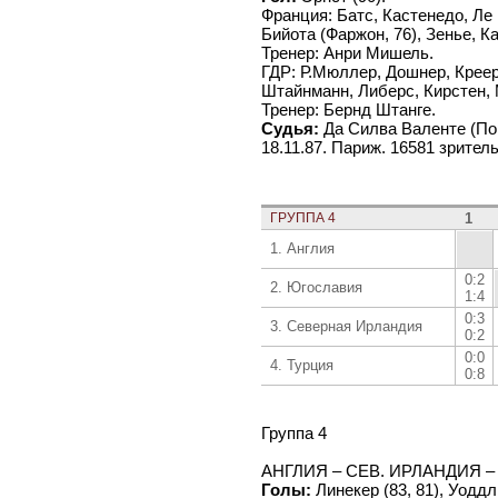
Франция: Батс, Кастенедо, Ле
Бийота (Фаржон, 76), Зенье, К
Тренер: Анри Мишель.
ГДР: Р.Мюллер, Дошнер, Крее
Штайнманн, Либерс, Кирстен, М
Тренер: Бернд Штанге.
Судья:
Да Силва Валенте (Пор
18.11.87. Париж. 16581 зритель
ГРУППА 4
1
1. Англия
0:2
2. Югославия
1:4
0:3
3. Северная Ирландия
0:2
0:0
4. Турция
0:8
Группа 4
АНГЛИЯ – СЕВ. ИРЛАНДИЯ – 3
Голы:
Линекер (83, 81), Уоддл 