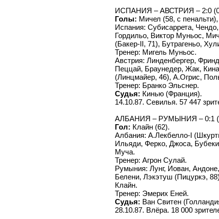
ИСПАНИЯ – АВСТРИЯ – 2:0 (0
Голы:
Мичел (58, с пенальти),
Испания: Субисаррета, Чендо,
Гордильо, Виктор Муньос, Мич
(Бакер-II, 71), Бутрагеньо, Х
Тренер: Мигель Муньос.
Австрия: Линденбергер, Фринд
Пеццай, Браунедер, Жак, Кина
(Линцмайер, 46), А.Огрис, Пол
Тренер: Бранко Эльснер.
Судья:
Кинью (Франция).
14.10.87. Севилья. 57 447 зрит
АЛБАНИЯ – РУМЫНИЯ – 0:1 (
Гол:
Клайн (62).
Албания: А.Лекбелло-I (Шкурти,
Ильяди, Ферко, Джоса, Бубеки
Муча.
Тренер: Агрон Сулай.
Румыния: Лунг, Иован, Андоне
Белени, Лэкэтуш (Пицуркэ, 88)
Клайн.
Тренер: Эмерих Еней.
Судья:
Ван Свитен (Голландия
28.10.87. Влёра. 18 000 зрител