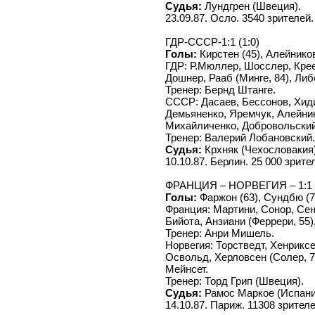
Судья:
Лундгрен (Швеция).
23.09.87. Осло. 3540 зрителей.
ГДР-СССР-1:1 (1:0)
Голы:
Кирстен (45), Алейников
ГДР: Р.Мюллер, Шосслер, Крее
Дошнер, Рааб (Минге, 84), Либ
Тренер: Бернд Штанге.
СССР: Дасаев, Бессонов, Хиди
Демьяненко, Яремчук, Алейник
Михайличенко, Добровольский
Тренер: Валерий Лобановский.
Судья:
Крхняк (Чехословакия)
10.10.87. Берлин. 25 000 зрите
ФРАНЦИЯ – НОРВЕГИЯ – 1:1 (
Голы:
Фаржон (63), Сундбю (7
Франция: Мартини, Сонор, Сен
Бийота, Анзиани (Феррери, 55)
Тренер: Анри Мишель.
Норвегия: Торстведт, Хенриксе
Освольд, Херловсен (Солер, 75
Мейнсет.
Тренер: Торд Грип (Швеция).
Судья:
Рамос Маркое (Испани
14.10.87. Париж. 11308 зрителе