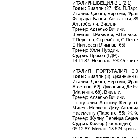
ИТАЛИЯ-ШВЕЦИЯ-2:1 (2:1)
Голы:
Виалли (27, 45), П.Ларс
Италия: Дзенга, Бергоми, Фран
Феррара, Баньи (Анчелотти, 8
Альтобелли, Виалли.
Тренер: Адзельо Вичини.
Швеция: Т.Равелли, Р.Нильссо
Т.Перссон, Стремберг, С.Петте
Б.Нильссон (Лимпар, 65).
Тренер: Улле Нурдин.
Судья:
Прокоп (ГДР).
14.11.87. Неаполь. 59045 зрит
ИТАЛИЯ – ПОРТУГАЛИЯ – 3:0 
Голы:
Виалли (8), Джаннини (8
Италия: Дзенга, Бергоми, Фран
Агостини, 62), Джаннини, Де 
(Манчини, 68), Виалли.
Тренер: Адзельо Вичини.
Португалия: Антониу Жешуш (Л
Мигель Маркеш, Диту, Антони
Насименту (Паренте, 55), Ж.К
Тренер: Жулиу Перейра Серн
Судья:
Кейзер (Голландия).
05.12.87. Милан. 13 524 зрител