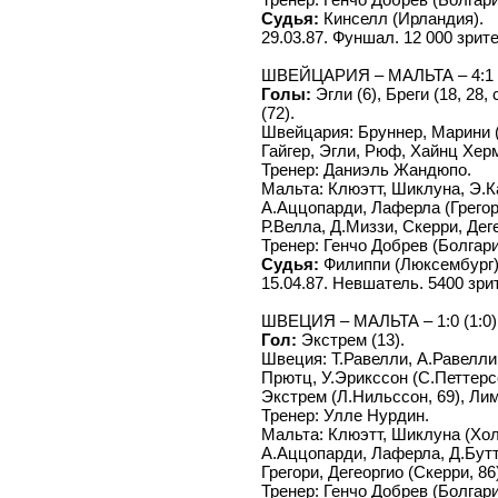
Судья:
Кинселл (Ирландия).
29.03.87. Фуншал. 12 000 зрит
ШВЕЙЦАРИЯ – МАЛЬТА – 4:1 (
Голы:
Эгли (6), Бреги (18, 28,
(72).
Швейцария: Бруннер, Марини (П
Гайгер, Эгли, Рюф, Хайнц Херм
Тренер: Даниэль Жандюпо.
Мальта: Клюэтт, Шиклуна, Э.К
А.Аццопарди, Лаферла (Грегори
Р.Велла, Д.Миззи, Скерри, Дег
Тренер: Генчо Добрев (Болгари
Судья:
Филиппи (Люксембург)
15.04.87. Невшатель. 5400 зри
ШВЕЦИЯ – МАЛЬТА – 1:0 (1:0)
Гол:
Экстрем (13).
Швеция: Т.Равелли, А.Равелли
Прютц, У.Эрикссон (С.Петтерсс
Экстрем (Л.Нильссон, 69), Ли
Тренер: Улле Нурдин.
Мальта: Клюэтт, Шиклуна (Хол
А.Аццопарди, Лаферла, Д.Бутт
Грегори, Дегеоргио (Скерри, 86
Тренер: Генчо Добрев (Болгар