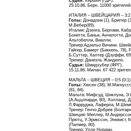
Судья:
Киршен (ГДР).
29.10.86. Берн. 11000 зрителей
ИТАЛИЯ – ШВЕЙЦАРИЯ – 3:2 (
Голы:
Донадони (1), Бриггер (3
М.Вебер(89).
Италия: Дзенга, Бергоми, Кабр
Бонетти, Баньи, Анчелотти, До
Альтобелли, Виалли.
Тренер:Адзельо Вичини. Швейц
Гайгер, Бамерт (Биккель, 78),
Б.Суттер, Халтер (Дзуффи, 69
Тренер: Даниэль Жандюпо.
Судья:
Шмидхубер (ФРГ).
15.11.86. Милан. 67 422 зрител
МАЛЬТА – ШВЕЦИЯ – 0:5 (0:1)
Голы:
Хюсен (38), М.Магнуссо
(81, 84).
Мальта: Мифсуд, Шиклуна, Э.
(А.Аццопарди, 80), Холланд, Д
Л.Фарруджа, Лаферла, М.Шембри
Тренер: Генчо Добрев (Болгари
Швеция: Меллер, М.Андерссон
Прютц, У.Эрикссон, Энквист, 
(Палмер, 80).
Тренер: Улле Нурдин.