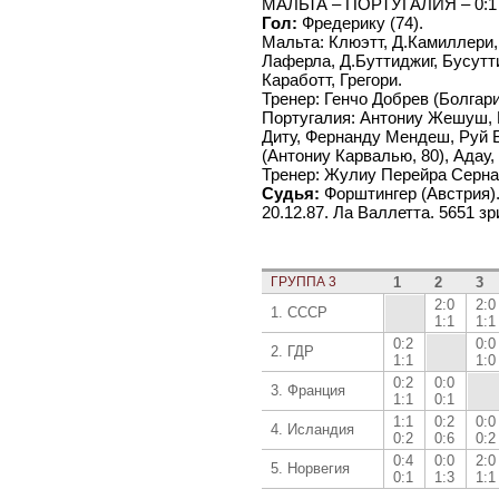
МАЛЬТА – ПОРТУГАЛИЯ – 0:1 
Гол:
Фредерику (74).
Мальта: Клюэтт, Д.Камиллери
Лаферла, Д.Буттиджиг, Бусутти
Каработт, Грегори.
Тренер: Генчо Добрев (Болгари
Португалия: Антониу Жешуш, 
Диту, Фернанду Мендеш, Руй 
(Антониу Карвалью, 80), Адау,
Тренер: Жулиу Перейра Серн
Судья:
Форштингер (Австрия)
20.12.87. Ла Валлетта. 5651 зр
ГРУППА 3
1
2
3
2:0
2:0
1. СССР
1:1
1:1
0:2
0:0
2. ГДР
1:1
1:0
0:2
0:0
3. Франция
1:1
0:1
1:1
0:2
0:0
4. Исландия
0:2
0:6
0:2
0:4
0:0
2:0
5. Норвегия
0:1
1:3
1:1