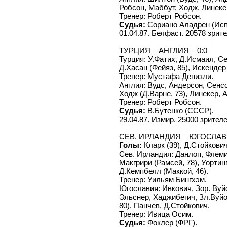
Робсон, Маббут, Ходж, Линеке
Тренер: Роберт Робсон.
Судья:
Сориано Аладрен (Исп
01.04.87. Белфаст. 20578 зрите
ТУРЦИЯ – АНГЛИЯ – 0:0
Турция: У.Фатих, Д.Исмаил, Се
Д.Хасан (Фейяз, 85), Искендер
Тренер: Мустафа Денизли.
Англия: Вудс, Андерсон, Сенс
Ходж (Д.Варне, 73), Линекер, 
Тренер: Роберт Робсон.
Судья:
В.Бутенко (СССР).
29.04.87. Измир. 25000 зрителе
СЕВ. ИРЛАНДИЯ – ЮГОСЛАВИЯ
Голы:
Кларк (39), Д.Стойкович 
Сев. Ирландия: Данлоп, Флеми
Макгрири (Рамсей, 78), Уортин
Д.Кемпбелл (Маккой, 46).
Тренер: Уильям Бингхэм.
Югославия: Ивкович, Зор. Вуйо
Эльснер, Хаджибегич, Зл.Вуйо
80), Панчев, Д.Стойкович.
Тренер: Ивица Осим.
Судья:
Фоклер (ФРГ).