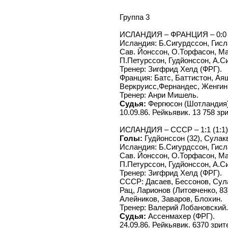
Группа 3
ИСЛАНДИЯ – ФРАНЦИЯ – 0:0
Исландия: Б.Сигурдссон, Гисл
Сав. Йонссон, О.Торфасон, Ма
П.Петурссон, Гудйонссон, А.С
Тренер: Зигфрид Хелд (ФРГ).
Франция: Батс, Баттистон, Аяш
Веркруисс,Фернандес, Женгини
Тренер: Анри Мишель.
Судья:
Фергюсон (Шотландия)
10.09.86. Рейкьявик. 13 758 зр
ИСЛАНДИЯ – СССР – 1:1 (1:1)
Голы:
Гудйонссон (32), Сулакв
Исландия: Б.Сигурдссон, Гисл
Сав. Йонссон, О.Торфасон, Ма
П.Петурссон, Гудйонссон, А.С
Тренер: Зигфрид Хелд (ФРГ).
СССР: Дасаев, Бессонов, Сул
Рац, Ларионов (Литовченко, 83
Алейников, Заваров, Блохин.
Тренер: Валерий Лобановский.
Судья:
Ассенмахер (ФРГ).
24.09.86. Рейкьявик. 6370 зрит