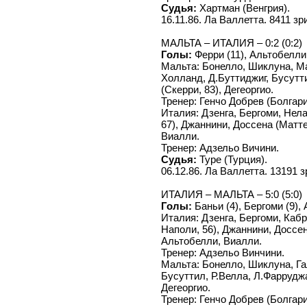
Судья:
Хартман (Венгрия).
16.11.86. Ла Валлетта. 8411 зр
МАЛЬТА – ИТАЛИЯ – 0:2 (0:2)
Голы:
Ферри (11), Альтобелли 
Мальта: Бонелло, Шиклуна, Ма
Холланд, Д.Буттиджиг, Бусутти
(Скерри, 83), Дегеоргио.
Тренер: Генчо Добрев (Болгари
Италия: Дзенга, Бергоми, Нела
67), Джаннини, Доссена (Матте
Виалли.
Тренер: Адзельо Вичини.
Судья:
Туре (Турция).
06.12.86. Ла Валлетта. 13191 з
ИТАЛИЯ – МАЛЬТА – 5:0 (5:0)
Голы:
Баньи (4), Бергоми (9), 
Италия: Дзенга, Бергоми, Кабр
Наполи, 56), Джаннини, Доссен
Альтобелли, Виалли.
Тренер: Адзельо Винчини.
Мальта: Бонелло, Шиклуна, Га
Бусуттил, Р.Велла, Л.Фарруджа 
Дегеоргио.
Тренер: Генчо Добрев (Болгари