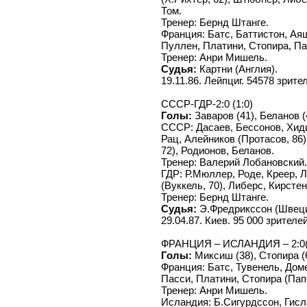
Том.
Тренер: Бернд Штанге.
Франция: Батс, Баттистон, Аяш
Пуллен, Платини, Стопира, Пап
Тренер: Анри Мишель.
Судья:
Картни (Англия).
19.11.86. Лейпциг. 54578 зрите
СССР-ГДР-2:0 (1:0)
Голы:
Заваров (41), Беланов (
СССР: Дасаев, Бессонов, Хид
Рац, Алейников (Протасов, 86
72), Родионов, Беланов.
Тренер: Валерий Лобановский.
ГДР: Р.Мюллер, Роде, Креер, 
(Вуккель, 70), Либерс, Кирстен
Тренер: Бернд Штанге.
Судья:
Э.Фредрикссон (Швеци
29.04.87. Киев. 95 000 зрителей
ФРАНЦИЯ – ИСЛАНДИЯ – 2:0(
Голы:
Миксиш (38), Стопира (
Франция: Батс, Тувенель, Доме
Пасси, Платини, Стопира (Пап
Тренер: Анри Мишель.
Исландия: Б.Сигурдссон, Гисл