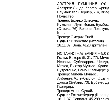
АВСТРИЯ – РУМЫНИЯ – 0:0
Австрия: Линденбергер, Фринд
Баумайстер (Вернер, 78), Вилф
Польстер.
Тренер: Бранко Эльснер.
Румыния: Лунг, Иован, Бумбес
(Стоика, 76), Белени, Лэкэтуш
Клайн.
Тренер: Эмерих Еней.
Судья:
Р.Лобелло (Италия).
18.11.87. Вена. 4120 зрителей.
ИСПАНИЯ – АЛБАНИЯ – 5:0 (3
Голы:
Бакеро (5, 31, 77), Миче
Испания: Субисаррета, Чендо,
Мичел, Виктор Муньос, Хулио 
Бутрагеньо, Рамон Кальдере (Л
Тренер: Мигель Муньос.
Албания: А.Лекбелло-I, Оцели, 
Джоса (Зийани, 70), Бубеки, Д
Гьондеда.
Тренер: Агрон Сулай.
Судья:
Ротлисбергер (Швейца
18.11.87. Севилья. 45 299 зрит