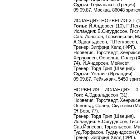
Судья:
Германакос (Греция).
09.09.87. Москва. 86048 зрите
ИСЛАНДИЯ-НОРВЕГИЯ-2:1 (1
Голы:
Й.Андерсен (10), П.Пету
Исландия: Б.Сигурдссон, Гисл
Сав. Йонссон, Торкельссон, Ма
А.Эдвальдссон, П.Петурссон, 
Тренер: Зигфрид Хелд (ФРГ).
Норвегия: Торстведт, Хенрикс
Херловсен, Освольд, Солер (Ф
74), Й.Андерсен, Мейнсет.
Тренер: Торд Грип (Швеция).
Судья:
Уоллис (Ирландия).
09.09.87. Рейкьявик. 5450 зрит
НОРВЕГИЯ – ИСЛАНДИЯ – 0:1 
Гол:
А.Эдвальдссон (31).
Норвегия: Торстведт, Хенриксе
Освольд, Солер, Скугхейм (Ме
(Я.Берг, 77).
Тренер: Торд Грип (Швеция).
Исландия: Б.Сигурдссон, Гисл
Сав.Йонссон, Торкельссон, Ма
Гуд.Торфасон, Гудмундссон (А
Тренер: Зигфрид Хелд (ФРГ).