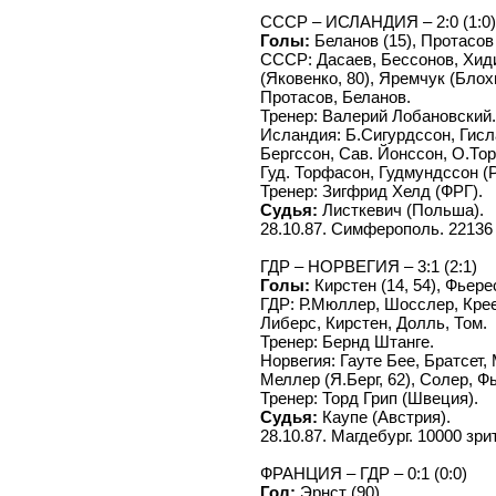
СССР – ИСЛАНДИЯ – 2:0 (1:0)
Голы:
Беланов (15), Протасов 
СССР: Дасаев, Бессонов, Хид
(Яковенко, 80), Яремчук (Блох
Протасов, Беланов.
Тренер: Валерий Лобановский.
Исландия: Б.Сигурдссон, Гисла
Бергссон, Сав. Йонссон, О.То
Гуд. Торфасон, Гудмундссон (Р
Тренер: Зигфрид Хелд (ФРГ).
Судья:
Листкевич (Польша).
28.10.87. Симферополь. 22136
ГДР – НОРВЕГИЯ – 3:1 (2:1)
Голы:
Кирстен (14, 54), Фьерес
ГДР: Р.Мюллер, Шосслер, Крее
Либерс, Кирстен, Долль, Том.
Тренер: Бернд Штанге.
Норвегия: Гауте Бее, Братсет,
Меллер (Я.Берг, 62), Солер, 
Тренер: Торд Грип (Швеция).
Судья:
Каупе (Австрия).
28.10.87. Магдебург. 10000 зри
ФРАНЦИЯ – ГДР – 0:1 (0:0)
Гол:
Эрнст (90).