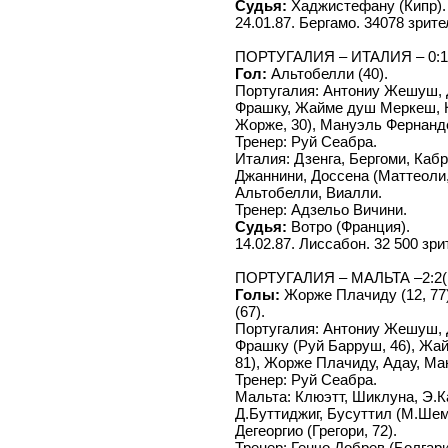
Судья:
Хаджистефану (Кипр).
24.01.87. Бергамо. 34078 зрите
ПОРТУГАЛИЯ – ИТАЛИЯ – 0:1 
Гол:
Альтобелли (40).
Португалия: Антониу Жешуш, 
Фрашку, Жайме душ Меркеш, Н
Жорже, 30), Мануэль Фернанд
Тренер: Руй Сеабра.
Италия: Дзенга, Бергоми, Кабр
Джаннини, Доссена (Маттеоли, 
Альтобелли, Виалли.
Тренер: Адзельо Вичини.
Судья:
Вотро (Франция).
14.02.87. Лиссабон. 32 500 зри
ПОРТУГАЛИЯ – МАЛЬТА –2:2(1
Голы:
Жорже Плачиду (12, 77),
(67).
Португалия: Антониу Жешуш, 
Фрашку (Руй Барруш, 46), Жа
81), Жорже Плачиду, Адау, М
Тренер: Руй Сеабра.
Мальта: Клюэтт, Шиклуна, Э.
Д.Буттиджиг, Бусуттил (М.Шемб
Дегеоргио (Грегори, 72).
Тренер: Генчо Добрев (Болгари