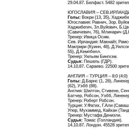
29.04.87. Белфаст. 5482 зрител
ЮГОСЛАВИЯ – СЕВ.ИРЛАНДИЯ 
Голы:
Вокри (13, 35), Хаджибег
Югославия: Равнич, Зор. Вуйо
Хаджибегич, Зл.Вуйович, Б.Цв
(Савичевич, 76), Млинарич (Д.
Тренер: Ивица Осим.
Сев. Ирландия: Макнайт, Рамс
Макгрири (Куинн, 48), Д.Уилсо
55), Д.Кемпбелл.
Тренер: Уильям Бингхэм.
Судья:
Пешель (ГДР).
14.10.87. Сараево. 22500 зрите
АНГЛИЯ – ТУРЦИЯ – 8:0 (4:0)
Голы:
Д.Барнс (1, 28), Линекер
(62), Уэбб (88).
Англия: Шилтон, Стивене, Сен
Батчер, Робсон, Уэбб, Линекер
Тренер: Роберт Робсон.
Турция: У.Фатих, Г.Али (Саваш,
Угюр, Мухаммед, Кайхан (Танд
Тренер: Мустафа Денизли.
Судья:
Томас (Голландия).
14.10.87. Лондон. 45528 зрител