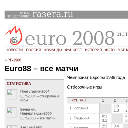
ПРОЕКТ
ПРЕДСТАВЛЯЕТ
НОВОСТИ
РОССИЯ
КОМАНДЫ
ФАНФЕСТ
ИСТОРИЯ
ФОТО
МАТЧ
ФРГ-1988
Euro88 – все матчи
Чемпионат Европы 1988 года
СТАТИСТИКА
Отборочные игры
Португалия-2004
Euro2004 – отборочные
игры
ГРУППА 1
1
2
3
1:0
3
1. Испания
Бельгия /
1:3
2
Нидерланды-2000
0:1
4
2. Румыния
Euro2000 – все матчи
3:1
0
2:3
0:4
Англия-1996