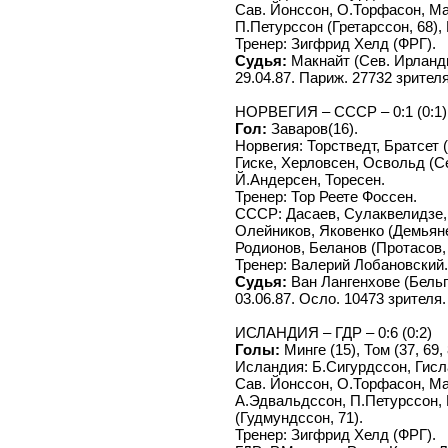
Сав. Йонссон, О.Торфасон, Ма
П.Петурссон (Гретарссон, 68),
Тренер: Зигфрид Хелд (ФРГ).
Судья:
Макнайт (Сев. Ирланди
29.04.87. Париж. 27732 зрителя
НОРВЕГИЯ – СССР – 0:1 (0:1)
Гол:
Заваров(16).
Норвегия: Торстведт, Братсет 
Гиске, Херловсен, Освольд (С
Й.Андерсен, Торесен.
Тренер: Тор Реете Фоссен.
СССР: Дасаев, Сулаквелидзе,
Олейников, Яковенко (Демьяне
Родионов, Беланов (Протасов, 
Тренер: Валерий Лобановский.
Судья:
Ван Лангенхове (Бельг
03.06.87. Осло. 10473 зрителя.
ИСЛАНДИЯ – ГДР – 0:6 (0:2)
Голы:
Минге (15), Том (37, 69,
Исландия: Б.Сигурдссон, Гисл
Сав. Йонссон, О.Торфасон, Ма
А.Эдвальдссон, П.Петурссон, 
(Гудмундссон, 71).
Тренер: Зигфрид Хелд (ФРГ).