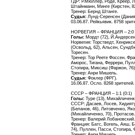
ГДР: Р.Мюллер, Роде, Креер, Л
Штайнманн, Минге (Кирстен, 82
Тренер: Бернд Штанге.
Судья:
Лунд-Серенсен (Дания
03.06.87. Рейкьявик. 8758 зрит
НОРВЕГИЯ – ФРАНЦИЯ – 2:0 (
Голы:
Мордт (72), Й.Андерсен 
Норвегия: Торстведт, Хенриксе
(Освольд, 62), Альсен, Сундбю
Торесен.
Тренер: Тор Реете Фоссен. Фра
Аморос, Тигана, Феррери, Пулл
Стопира, Миксиш (Фаржон, 76)
Тренер: Анри Мишель.
Судья:
Фоклер (ФРГ).
16.06.87. Осло. 8268 зрителей.
СССР – ФРАНЦИЯ – 1:1 (0:1)
Голы:
Туре (13), Михайличенко
СССР: Дасаев, Лосев, Хидияту
(Беланов, 46), Литовченко, Я
(Михайличенко, 70), Протасов.
Тренер: Валерий Лобановский.
Франция: Батс, Вогель, Аяш, Б
74), Пуллен, Пасси, Стопира, 
Тренер: Анри Мишель.