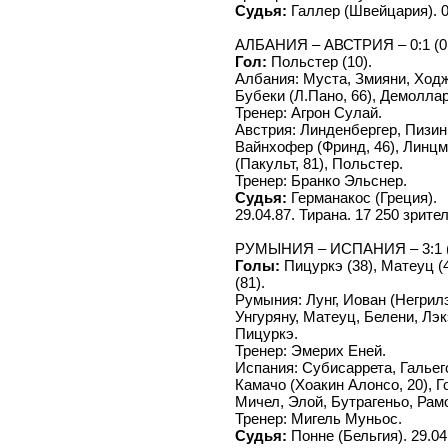
Судья:
Галлер (Швейцария). 01
АЛБАНИЯ – АВСТРИЯ – 0:1 (0
Гол:
Польстер (10).
Албания: Муста, Змияни, Ходж
Бубеки (Л.Пано, 66), Демоллар
Тренер: Агрон Сулай.
Австрия: Линденбергер, Пизин
Вайнхофер (Фринд, 46), Линцм
(Пакульт, 81), Польстер.
Тренер: Бранко Эльснер.
Судья:
Германакос (Греция).
29.04.87. Тирана. 17 250 зрите
РУМЫНИЯ – ИСПАНИЯ – 3:1 (
Голы:
Пицуркэ (38), Матеуц (4
(81).
Румыния: Лунг, Иован (Негрилэ
Унгуряну, Матеуц, Белени, Лэк
Пицуркэ.
Тренер: Эмерих Еней.
Испания: Субисаррета, Гальег
Камачо (Хоакин Алонсо, 20), Г
Мичел, Элой, Бутрагеньо, Рам
Тренер: Мигель Муньос.
Судья:
Понне (Бельгия). 29.04