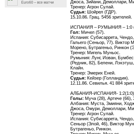
Джоса, Зийани, Демоллари, Ми
Euro60 – все матчи
Тренер: Агрон Сулай.
Судья:
Шойрел (ГДР).
15.10.86. Грац. 5456 зрителей.
ИСПАНИЯ – РУМЫНИЯ – 1:0 (
Гол:
Мичел (57).
Испания: Субисаррета, Чендо,
Гальего (Сеньор, 77). Виктор
Морено, Бутрагеньо, Ринкон (Э
Тренер: Мигель Муньос.
Румыния: Лунг, Иован, Бумбес
(Редник, 82), Белени, Лэкэтуш,
Клайн.
Тренер: Эмерих Еней.
Судья:
Кейзер (Голландия).
12.11.86. Севилья. 41 884 зрит
АЛБАНИЯ-ИСПАНИЯ- 1:2(1:0)
Голы:
Муча (28), Артече (66),
Албания: Муста, Змияни, Ходжа
Джоса, Омури, Демоллари, Ми
Тренер: Агрон Сулай.
Испания: Субисаррета, Чендо,
Сеньор (Элой, 46), Виктор Му
Бутрагеньо, Ринкон.
Тренер: Мигель Муньос.