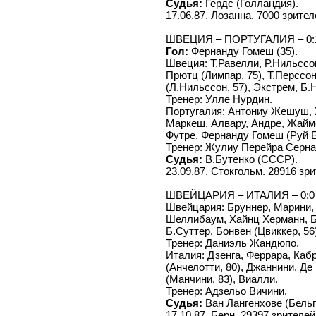
Судья:
Гердс (Голландия).
17.06.87. Лозанна. 7000 зрител
ШВЕЦИЯ – ПОРТУГАЛИЯ – 0:1 
Гол:
Фернанду Гомеш (35).
Швеция: Т.Равелли, Р.Нильссо
Прютц (Лимпар, 75), Т.Перссо
(Л.Нильссон, 57), Экстрем, Б.
Тренер: Улле Нурдин.
Португалия: Антониу Жешуш, 
Маркеш, Алвару, Андре, Жайм
Футре, Фернанду Гомеш (Руй Б
Тренер: Жулиу Перейра Серн
Судья:
В.Бутенко (СССР).
23.09.87. Стокгольм. 28916 зри
ШВЕЙЦАРИЯ – ИТАЛИЯ – 0:0
Швейцария: Бруннер, Марини, 
Шеллибаум, Хайнц Херманн, Би
Б.Суттер, Бонвен (Цвиккер, 56)
Тренер: Даниэль Жандюпо.
Италия: Дзенга, Феррара, Каб
(Анчелотти, 80), Джаннини, Д
(Манчини, 83), Виалли.
Тренер: Адзельо Вичини.
Судья:
Ван Лангенхове (Бельг
17.10.87. Берн. 29397 зрителей