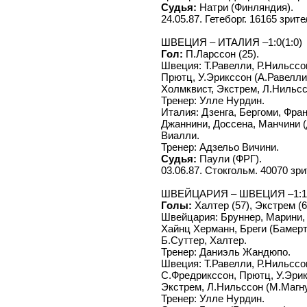
Судья:
Натри (Финляндия).
24.05.87. Гетеборг. 16165 зрите
ШВЕЦИЯ – ИТАЛИЯ –1:0(1:0)
Гол:
П.Ларссон (25).
Швеция: Т.Равелли, Р.Нильссо
Прютц, У.Эрикссон (А.Равелли,
Холмквист, Экстрем, Л.Нильсс
Тренер: Улле Нурдин.
Италия: Дзенга, Бергоми, Фра
Джаннини, Доссена, Манчини (
Виалли.
Тренер: Адзельо Вичини.
Судья:
Паули (ФРГ).
03.06.87. Стокгольм. 40070 зр
ШВЕЙЦАРИЯ – ШВЕЦИЯ –1:1 (
Голы:
Халтер (57), Экстрем (6
Швейцария: Бруннер, Марини, 
Хайнц Херманн, Бреги (Бамерт, 
Б.Суттер, Халтер.
Тренер: Даниэль Жандюпо.
Швеция: Т.Равелли, Р.Нильссо
С.Фредрикссон, Прютц, У.Эрик
Экстрем, Л.Нильссон (М.Магну
Тренер: Улле Нурдин.