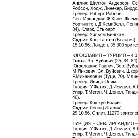
Англия: Шилтон, Андерсон, Се
Робсон, Ходж, Линекер, Бирдсл
Тренер: Роберт Робсон.
Сев. Ирландия: Ф.Хьюз, Флеми
Уортингтон, Д.Кемпбелл, Пенни
84), Кларк, Стьюарт.
Тренер: Уильям Бингхэм.
Судья:
Константен (Бельгия).
15.10.86. Лондон. 35 300 зрите
ЮГОСЛАВИЯ – ТУРЦИЯ – 4:0 (
Голы:
Зл. Вуйович (25, 34, 84)
Югославия: Равнич, Зор. Вуйо
М.Янкович, Зл. Вуйович, Шкоро
Р.Михайлович (Туце, 70), Мли
Тренер: Ивица Осим.
Турция: У.Фатих, Д.Исмаил, А
Угюр, Т.Метин, Ч.Шенол, Тандж
46).
Тренер: Кошкун Езари.
Судья:
Лонги (Италия).
29.10.86. Сплит. 11270 зрителе
ТУРЦИЯ – СЕВ. ИРЛАНДИЯ – 
Турция: У.Фатих, Д.Исмаил, А
Угюр, Т.Метин, Ч.Шенол, Тандж