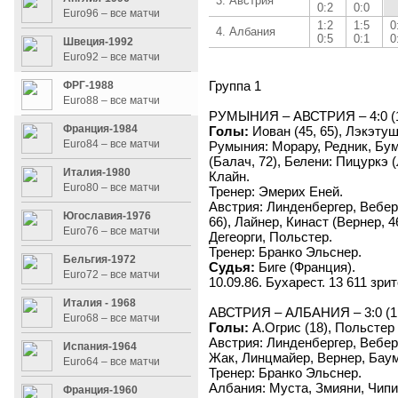
3. Австрия
0:2
0:0
Euro96 – все матчи
1:2
1:5
0
4. Албания
0:5
0:1
0
Швеция-1992
Euro92 – все матчи
Группа 1
ФРГ-1988
Euro88 – все матчи
РУМЫНИЯ – АВСТРИЯ – 4:0 (1
Франция-1984
Голы:
Иован (45, 65), Лэкэтуш 
Euro84 – все матчи
Румыния: Морару, Редник, Бу
(Балач, 72), Белени: Пицуркэ 
Италия-1980
Клайн.
Euro80 – все матчи
Тренер: Эмерих Еней.
Австрия: Линденбергер, Вебер
Югославия-1976
66), Лайнер, Кинаст (Вернер, 
Euro76 – все матчи
Дегеорги, Польстер.
Тренер: Бранко Эльснер.
Бельгия-1972
Судья:
Биге (Франция).
Euro72 – все матчи
10.09.86. Бухарест. 13 611 зри
Италия - 1968
АВСТРИЯ – АЛБАНИЯ – 3:0 (1
Euro68 – все матчи
Голы:
А.Огрис (18), Польстер 
Австрия: Линденбергер, Вебер
Испания-1964
Жак, Линцмайер, Вернер, Баум
Euro64 – все матчи
Тренер: Бранко Эльснер.
Албания: Муста, Змияни, Чипи:
Франция-1960