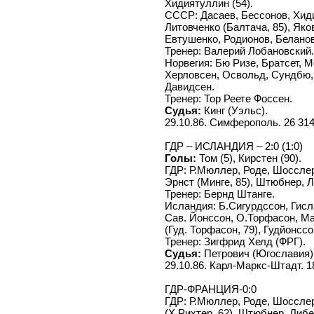
Хидиятуллин (54).
СССР: Дасаев, Бессонов, Хид
Литовченко (Балтача, 85), Яко
Евтушенко, Родионов, Беланов
Тренер: Валерий Лобановский.
Норвегия: Бю Ризе, Братсет, Мо
Херловсен, Освольд, Сундбю, 
Давидсен.
Тренер: Тор Реете Фоссен.
Судья:
Кинг (Уэльс).
29.10.86. Симферополь. 26 31
ГДР – ИСЛАНДИЯ – 2:0 (1:0)
Голы:
Том (5), Кирстен (90).
ГДР: Р.Мюллер, Роде, Шосслер
Эрнст (Минге, 85), Штюбнер, Л
Тренер: Бернд Штанге.
Исландия: Б.Сигурдссон, Гисл
Сав. Йонссон, О.Торфасон, Ма
(Гуд. Торфасон, 79), Гудйонсс
Тренер: Зигфрид Хелд (ФРГ).
Судья:
Петрович (Югославия)
29.10.86. Карл-Маркс-Штадт. 1
ГДР-ФРАНЦИЯ-0:0
ГДР: Р.Мюллер, Роде, Шоссле
(Х.Рихтер, 62), Штюбнер, Либе