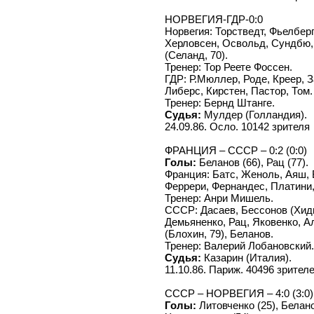
НОРВЕГИЯ-ГДР-0:0
Норвегия: Торстведт, Фьелберг,
Херловсен, Освольд, Сундбю, 
(Селанд, 70).
Тренер: Тор Реете Фоссен.
ГДР: Р.Мюллер, Роде, Креер, 
Либерс, Кирстен, Пастор, Том.
Тренер: Бернд Штанге.
Судья:
Мулдер (Голландия).
24.09.86. Осло. 10142 зрителя
ФРАНЦИЯ – СССР – 0:2 (0:0)
Голы:
Беланов (66), Рац (77).
Франция: Батс, Женоль, Аяш, Б
Феррери, Фернандес, Платини,
Тренер: Анри Мишель.
СССР: Дасаев, Бессонов (Хиди
Демьяненко, Рац, Яковенко, А
(Блохин, 79), Беланов.
Тренер: Валерий Лобановский.
Судья:
Казарин (Италия).
11.10.86. Париж. 40496 зрителе
СССР – НОРВЕГИЯ – 4:0 (3:0)
Голы:
Литовченко (25), Беланов