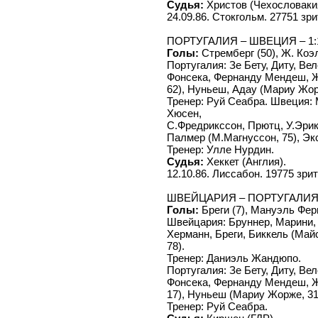
Судья:
Христов (Чехословаки
24.09.86. Стокгольм. 27751 зри
ПОРТУГАЛИЯ – ШВЕЦИЯ – 1:1 
Голы:
Стремберг (50), Ж. Коэл
Португалия: Зе Бету, Диту, В
Фонсека, Фернанду Мендеш, 
62), Нуньеш, Адау (Мариу Жо
Тренер: Руй Сеабра. Швеция: 
Хюсен,
С.Фредрикссон, Прютц, У.Эрикс
Палмер (М.Магнуссон, 75), Эк
Тренер: Улле Нурдин.
Судья:
Хеккет (Англия).
12.10.86. Лиссабон. 19775 зри
ШВЕЙЦАРИЯ – ПОРТУГАЛИЯ – 
Голы:
Бреги (7), Мануэль Фер
Швейцария: Бруннер, Марини, 
Херманн, Бреги, Биккель (Майс
78).
Тренер: Даниэль Жандюпо.
Португалия: Зе Бету, Диту, В
Фонсека, Фернанду Мендеш, 
17), Нуньеш (Мариу Жорже, 31
Тренер: Руй Сеабра.