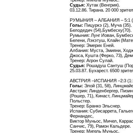
Судья:
Хутак (Венгрия).
03.12.86. Тирана. 20 000 зрите
РУМЫНИЯ – АЛБАНИЯ – 5:1 (
Голы:
Пицуркэ (2), Муча (35). 
Белодедич (54),Бумбеску(70).
Румыния: Лунг Иован, Бумбеск
Белени, Лэкэтуш, Клайн (Матеу
Тренер: Эмерих Еней.
Албания: Муста, Змияни, Ходж
Джоса, Кушта (Ферко, 73), Де
Тренер: Агрон Сулай.
Судья:
Рошадуш Сантуш (Пор
25.03.87. Бухарест. 6500 зрите
АВСТРИЯ –ИСПАНИЯ –2:3 (1:
Голы:
Элой (31, 58), Линцмайер
Австрия: Линденбергер, Пизин
(Рошер, 71), Кинаст, Линцмайе
Польстер.
Тренер: Бранко Эльснер.
Испания: Субисаррета, Гальег
Фернандес,
Виктор Муньос, Мичел, Каррас
Санчис, 79), Рамон Кальдере.
Тренер: Мигель Муньос.