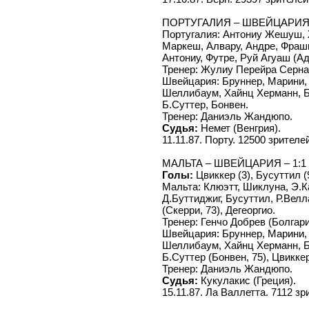
ПОРТУГАЛИЯ – ШВЕЙЦАРИЯ 
Португалия: Антониу Жешуш, 
Маркеш, Алвару, Андре, Фрашк
Антониу, Футре, Руй Агуаш (Ада
Тренер: Жулиу Перейра Серн
Швейцария: Бруннер, Марини, М
Шеллибаум, Хайнц Херманн, Би
Б.Суттер, Бонвен.
Тренер: Даниэль Жандюпо.
Судья:
Немет (Венгрия).
11.11.87. Порту. 12500 зрителе
МАЛЬТА – ШВЕЙЦАРИЯ – 1:1 (
Голы:
Цвиккер (3), Бусуттил (
Мальта: Клюэтт, Шиклуна, Э.
Д.Буттиджиг, Бусуттил, Р.Велла
(Скерри, 73), Дегеоргио.
Тренер: Генчо Добрев (Болгари
Швейцария: Бруннер, Марини, 
Шеллибаум, Хайнц Херманн, Би
Б.Суттер (Бонвен, 75), Цвиккер
Тренер: Даниэль Жандюпо.
Судья:
Кукулакис (Греция).
15.11.87. Ла Валлетта. 7112 зр