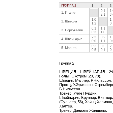
ГРУППА 2
1
2
3
0:1
1:
1. Италия
2:1
3:
1:0
1:
2. Швеция
1:2
0:
0:1
1:1
3. Португалия
0:3
1:0
2:3
0:2
1:
4. Швейцария
0:0
1:1
0:
0:2
0:5
2:
5. Мальта
0:5
0:1
0:
Группа 2
ШВЕЦИЯ – ШВЕЙЦАРИЯ – 2:0 
Голы:
Экстрем (20, 79).
Швеция: Меллер, Р.Нильссон, 
Прютц, У.Эрикссон, Стремберг,
Б.Нильссон.
Тренер: Улле Нурдин.
Швейцария: Бруннер, Виттвер,
(Сульсер, 56), Хайнц Херманн,
Халтер.
Тренер: Даниэль Жандюпо.