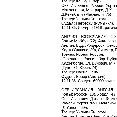
Тренер: Кошкун Езари.
Сев. Ирландия: Ф.Хьюз, Уорти
Макдональд, Макгрири, Д.Уилсо
Д.Кемпбелл (Макналли, 75).
Тренер: Уильям Бингхэм.
Судья:
Петреску (Румыния).
12.11.86. Измир. 21919 зрителе
АНГЛИЯ – ЮГОСЛАВИЯ – 2:0 (
Голы:
Маббут (22), Андерсон (
Англия: Вудс, Андерсон, Сенсо
Ходж (Уилкинс, 80), Линекер, 
Тренер: Роберт Робсон.
Югославия: Равнич, Зор. Вуйо
Хаджибегич, Зл. Вуйович, М.Я
(Туце, 71; Юрич, 74).
Тренер: Ивица Осим.
Судья:
Верер (Австрия).
12.11.86. Лондон. 60000 зрител
СЕВ. ИРЛАНДИЯ – АНГЛИЯ – 0
Голы:
Робсон (19), Уоддл (43)
Сев. Ирландия: Данлоп, Флеми
Рамсей, Уортингтон, Макгрири
(Д.Уилсон, 59).
Тренер: Уильям Бингхэм.
Англия: Шилтон (Вудс, 46), Ан