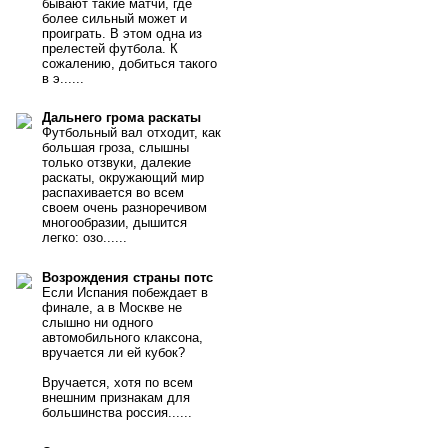
бывают такие матчи, где
более сильный может и
проиграть. В этом одна из
прелестей футбола. К
сожалению, добиться такого
в э......
Дальнего грома раскаты
Футбольный вал отходит, как
большая гроза, слышны
только отзвуки, далекие
раскаты, окружающий мир
распахивается во всем
своем очень разноречивом
многообразии, дышится
легко: озо......
Возрождения страны потс
Если Испания побеждает в
финале, а в Москве не
слышно ни одного
автомобильного клаксона,
вручается ли ей кубок?
Вручается, хотя по всем
внешним признакам для
большинства россия......