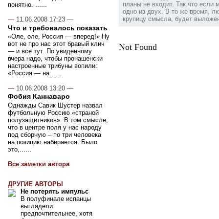
планы не входит. Так что если
понятно. ......
одно из двух. В то же время, 
крупицу смысла, будет выложен 
—
11.06.2008 17:23
—
Что и требовалось показать
«Оле, оле, Россия — вперед!» Ну
вот не про нас этот бравый клич
Not Found
— и все тут. По увиденному
вчера надо, чтобы пронашенски
настроенные трибуны вопили:
«Россия — на......
—
10.06.2008 13:20
—
Фобия Каннаваро
Однажды Савик Шустер назвал
футбольную Россию «страной
полузащитников». В том смысле,
что в центре поля у нас народу
под сборную – по три человека
на позицию набирается. Было
это,......
Все заметки автора
ДРУГИЕ АВТОРЫ
Не потерять импульс
В полуфинале испанцы
выглядели
предпочтительнее, хотя