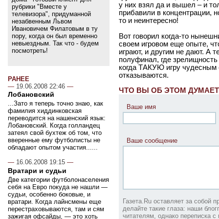
у них взял да и вышел – и т
рубрики "Вместе у
прибавили в концентрации, но
телевизора", придуманной
то и неинтересно!
незабвенным Львом
Ивановичем Филатовым в ту
Вот говорил когда-то нынеш
пору, когда он был временно
невыездным. Так что - будем
своем игровом еще опыте, чт
посмотреть!
играют, и другим не дают. А 
полуфинал, где зрелищность 
когда ТАКУЮ игру чудесным 
отказываются.
РАНЕЕ
—
19.06.2008 22:46
—
ЧТО ВЫ ОБ ЭТОМ ДУМАЕТ
Лобановский
...Зато я теперь точно знаю, как
Ваше имя
фамилия хиддинковская
переводится на нашенский язык:
Лобановский. Когда голландец
затеял свой бухтеж об том, что
вверенные ему футболисты не
Ваше сообщение
обладают опытом участия......
—
16.06.2008 19:15
—
Вратари и судьи
Две категории футболонаселения
себя на Евро покуда не нашли —
судьи, особенно боковые, и
Газета.Ru оставляет за собой 
вратари. Когда лайнсмены еще
делайте такие глаза: наши бло
перестраховываются, там и сям
читателям, однако переписка с 
зажигая офсайды, — это хоть