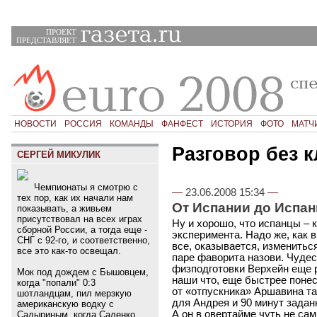
ПРОЕКТ
ПРЕДСТАВЛЯЕТ
НОВОСТИ
РОССИЯ
КОМАНДЫ
ФАНФЕСТ
ИСТОРИЯ
ФОТО
МАТЧ
Разговор без 
СЕРГЕЙ МИКУЛИК
Чемпионаты я смотрю с
—
23.06.2008 15:34
—
тех пор, как их начали нам
От Испании до Испа
показывать, а живьем
присутствовал на всех играх
Ну и хорошо, что испанцы – к
сборной России, а тогда еще -
эксперимента. Надо же, как 
СНГ с 92-го, и соответственно,
все, оказывается, изменитьс
все это как-то освещал.
паре фаворита назови. Чудес
физподготовки Верхейн еще р
Мок под дождем с Бышовцем,
наши что, еще быстрее понес
когда "попали" 0:3
от «отпускника» Аршавина та
шотландцам, пил мерзкую
для Андрея и 90 минут задан
американскую водку с
А он в овертайме чуть не са
Садыриным, когда Саленко