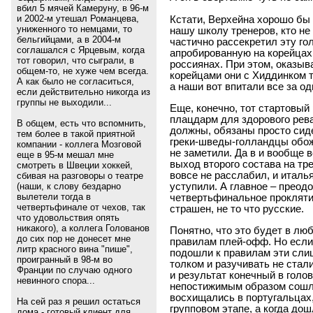
вбил 5 мячей Камеруну, в 96-м
и 2002-м утешал Романцева,
Кстати, Верхейна хорошо бы
униженного то немцами, то
нашу школу тренеров, кто не 
бельгийцами, а в 2004-м
частично рассекретил эту го
соглашался с Ярцевым, когда
апробированную на корейцах
тот говорил, что сыграли, в
россиянах. При этом, оказыв
общем-то, не хуже чем всегда.
корейцами они с Хиддинком т
А как было не согласиться,
а наши вот впитали все за од
если действительно никогда из
группы не выходили...
Еще, конечно, тот стартовый
плацдарм для здорового рева
В общем, есть что вспомнить,
должны, обязаны просто сиде
тем более в такой приятной
греки-шведы-голландцы обож
компании - коллега Мозговой
не заметили. Да в и вообще 
еще в 95-м мешал мне
выход второго состава на тре
смотреть в Швеции хоккей,
вовсе не расслабил, и италь
сбивая на разговоры о театре
уступили. А главное – преод
(наши, к слову бездарно
вылетели тогда в
четвертьфинальное проклятие
четвертьфинале от чехов, так
страшен, не то что русские.
что удовольствия опять
никакого), а коллега Голованов
Понятно, что это будет в люб
до сих пор не донесет мне
правилам плей-офф. Но если 
литр красного вина "пише",
подошли к правилам эти слиш
проигранный в 98-м во
толком и разучивать не стали
Франции по случаю одного
и результат конечный в голов
невинного спора...
непостижимым образом сошл
восхищались в португальцах,
На сей раз я решил остаться
групповом этапе, а когда дош
дома - готовый клиент для