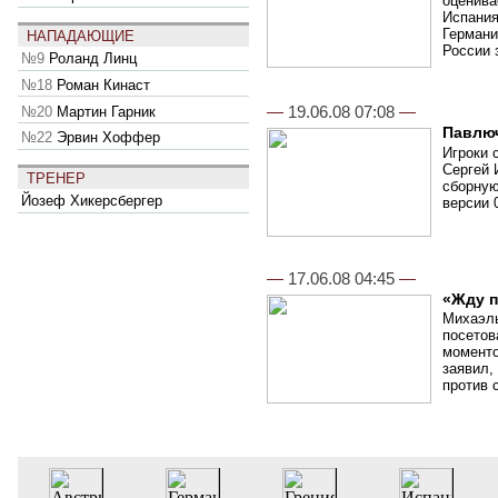
оценива
Испания
Германи
НАПАДАЮЩИЕ
России 
№9
Роланд Линц
№18
Роман Кинаст
—
19.06.08 07:08
—
№20
Мартин Гарник
Павлю
№22
Эрвин Хоффер
Игроки 
Сергей 
ТРЕНЕР
сборную
Йозеф Хикерсбергер
версии 0
—
17.06.08 04:45
—
«Жду п
Михаэль
посетов
моменто
заявил,
против 