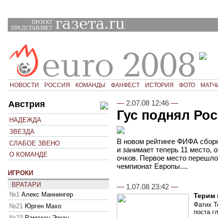
ПРОЕКТ
ПРЕДСТАВЛЯЕТ
НОВОСТИ
РОССИЯ
КОМАНДЫ
ФАНФЕСТ
ИСТОРИЯ
ФОТО
МАТЧ
—
2.07.08 12:46
—
Австрия
Гус поднял Ро
НАДЕЖДА
ЗВЕЗДА
В новом рейтинге ФИФА сборн
СЛАБОЕ ЗВЕНО
и занимает теперь 11 место, 
О КОМАНДЕ
очков. Первое место перешло
чемпионат Европы....
ИГРОКИ
ВРАТАРИ
—
1.07.08 23:42
—
№1
Алекс Маннингер
Терим 
Фатих Т
№21
Юрген Махо
поста г
№23
Рамазан Эзкан