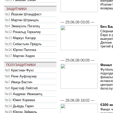
контрак
Италии 
возвращ
ЗАЩИТНИКИ
№2
Йоахим Штандфест
№3
Мартин Штранцль
—
29.06.08 03:05
—
№4
Эмануэль Погатец
Без Ба
Сборная
№12
Рональд Геркалиу
Евро в 
№13
Маркус Катцер
выиграт
Делоне.
№15
Себастьян Прёдль
третий 
№16
Юрген Паточка
№17
Мартин Хиден
—
29.06.08 00:09
—
Финал
ПОЛУЗАЩИТНИКИ
Футболь
№5
Кристиан Фухс
подходи
№6
Рене Ауфхаузер
финальн
испанск
№7
Ивица Вастич
централ
№8
Кристоф Ляйтгеб
богослу
№10
Андреас Иваншитц
—
28.06.08 18:02
—
№11
Юмит Коркмаз
€300 м
№14
Дьёрдь Гарич
Финал ч
№19
Юрген Зёймель