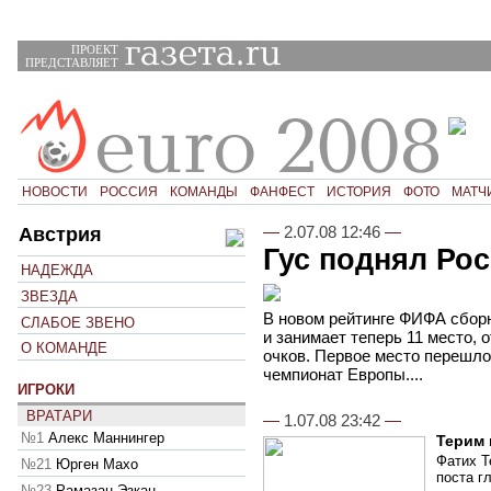
ПРОЕКТ
ПРЕДСТАВЛЯЕТ
НОВОСТИ
РОССИЯ
КОМАНДЫ
ФАНФЕСТ
ИСТОРИЯ
ФОТО
МАТЧ
—
2.07.08 12:46
—
Австрия
Гус поднял Ро
НАДЕЖДА
ЗВЕЗДА
В новом рейтинге ФИФА сборн
СЛАБОЕ ЗВЕНО
и занимает теперь 11 место, 
О КОМАНДЕ
очков. Первое место перешло
чемпионат Европы....
ИГРОКИ
ВРАТАРИ
—
1.07.08 23:42
—
№1
Алекс Маннингер
Терим 
Фатих Т
№21
Юрген Махо
поста г
№23
Рамазан Эзкан