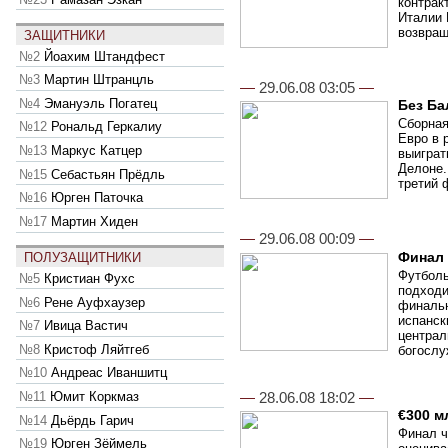
контрак
Италии 
возвращ
ЗАЩИТНИКИ
№2
Йоахим Штандфест
№3
Мартин Штранцль
—
29.06.08 03:05
—
№4
Эмануэль Погатец
Без Ба
Сборная
№12
Рональд Геркалиу
Евро в 
№13
Маркус Катцер
выиграт
Делоне.
№15
Себастьян Прёдль
третий 
№16
Юрген Паточка
№17
Мартин Хиден
—
29.06.08 00:09
—
Финал
ПОЛУЗАЩИТНИКИ
Футболь
№5
Кристиан Фухс
подходи
№6
Рене Ауфхаузер
финальн
испанск
№7
Ивица Вастич
централ
№8
Кристоф Ляйтгеб
богослу
№10
Андреас Иваншитц
—
28.06.08 18:02
—
№11
Юмит Коркмаз
€300 м
№14
Дьёрдь Гарич
Финал ч
№19
Юрген Зёймель