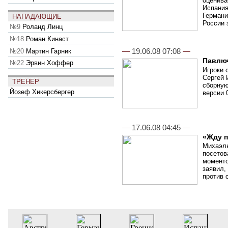
оценива
Испания
Германи
НАПАДАЮЩИЕ
России 
№9
Роланд Линц
№18
Роман Кинаст
—
19.06.08 07:08
—
№20
Мартин Гарник
Павлю
№22
Эрвин Хоффер
Игроки 
Сергей 
ТРЕНЕР
сборную
Йозеф Хикерсбергер
версии 0
—
17.06.08 04:45
—
«Жду п
Михаэль
посетов
моменто
заявил,
против 