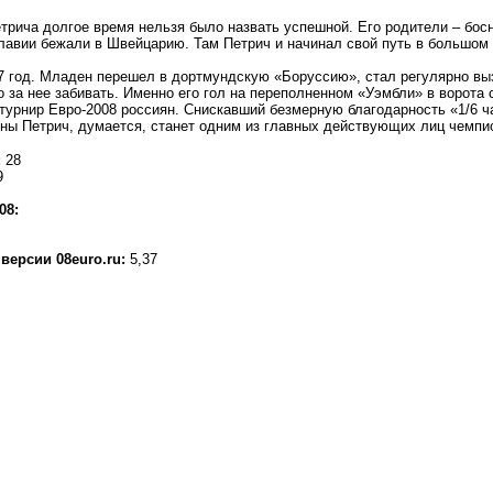
рича долгое время нельзя было назвать успешной. Его родители – босн
лавии бежали в Швейцарию. Там Петрич и начинал свой путь в большом
07 год. Младен перешел в дортмундскую «Боруссию», стал регулярно вы
о за нее забивать. Именно его гол на переполненном «Уэмбли» в ворота
урнир Евро-2008 россиян. Снискавший безмерную благодарность «1/6 ч
ны Петрич, думается, станет одним из главных действующих лиц чемпи
:
28
9
08:
версии 08euro.ru:
5,37