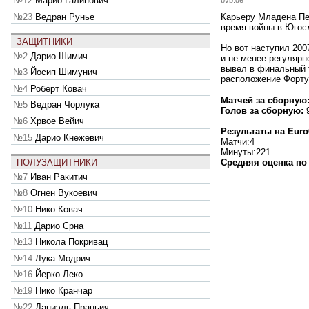
№12
Марио Галинович
bvb.de
№23
Ведран Рунье
Карьеру Младена Пет
время войны в Югос
ЗАЩИТНИКИ
Но вот наступил 20
№2
Дарио Шимич
и не менее регулярн
вывел в финальный т
№3
Йосип Шимунич
расположение Форту
№4
Роберт Ковач
Матчей за сборную
№5
Ведран Чорлука
Голов за сборную:
№6
Хрвое Вейич
Результаты на Euro
№15
Дарио Кнежевич
Матчи:4
Минуты:221
Средняя оценка по 
ПОЛУЗАЩИТНИКИ
№7
Иван Ракитич
№8
Огнен Вукоевич
№10
Нико Ковач
№11
Дарио Срна
№13
Никола Покривац
№14
Лука Модрич
№16
Йерко Леко
№19
Нико Кранчар
№22
Даниэль Праньич