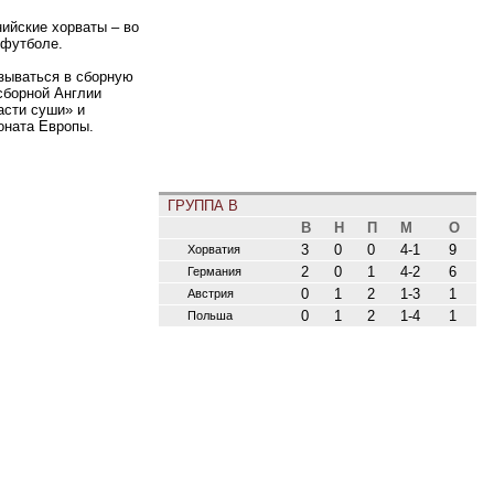
ийские хорваты – во
 футболе.
зываться в сборную
 сборной Англии
асти суши» и
оната Европы.
ГРУППА B
В
Н
П
М
О
3
0
0
4-1
9
Хорватия
2
0
1
4-2
6
Германия
0
1
2
1-3
1
Австрия
0
1
2
1-4
1
Польша