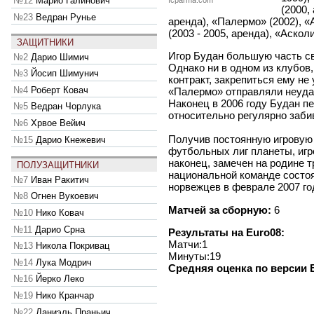
№12
Марио Галинович
fcparma.com
(2000,
№23
Ведран Рунье
аренда), «Палермо» (2002), «
(2003 - 2005, аренда), «Аскол
ЗАЩИТНИКИ
Игор Будан большую часть св
№2
Дарио Шимич
Однако ни в одном из клубов
№3
Йосип Шимунич
контракт, закрепиться ему не
№4
Роберт Ковач
«Палермо» отправляли неуда
Наконец в 2006 году Будан п
№5
Ведран Чорлука
относительно регулярно заби
№6
Хрвое Вейич
Получив постоянную игровую 
№15
Дарио Кнежевич
футбольных лиг планеты, игр
наконец, замечен на родине 
ПОЛУЗАЩИТНИКИ
национальной команде состо
№7
Иван Ракитич
норвежцев в феврале 2007 го
№8
Огнен Вукоевич
Матчей за сборную:
6
№10
Нико Ковач
№11
Дарио Срна
Результаты на Euro08:
Матчи:1
№13
Никола Покривац
Минуты:19
№14
Лука Модрич
Средняя оценка по версии 
№16
Йерко Леко
№19
Нико Кранчар
№22
Даниэль Праньич