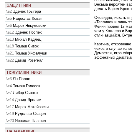
Весьма вероятен вар
ЗАЩИТНИКИ
делать Карел Брюкн
№2
Зденек Грыгера
Очевидно, искать вн
№5
Радослав Ковач
«Теплице» и лишь эт
№6
Марек Янкуловски
Фенин провел 17 мат
чем у Коллера и Бар
№12
Зденек Поспех
отличавшийся. В-тр
№13
Михал Кадлец
Картина, откровенно
№18
Томаш Сивок
чехов в случае гол
Думается, игра сбор
№21
Томаш Уйфалуши
эффектных действий.
№22
Давид Розегнал
ПОЛУЗАЩИТНИКИ
№3
Ян Полак
№4
Томаш Галасек
№7
Либор Сьонко
№14
Давид Яролим
№17
Марек Матейовски
№19
Рудольф Скацел
№20
Ярослав Плашил
НАПАДАЮЩИЕ