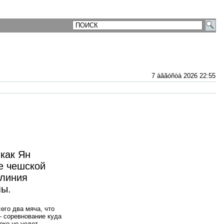
7 àâãóñòà 2026 22:55
как Ян
е чешской
 линия
пы.
его два мяча, что
– соревнование куда
еко не уедет.