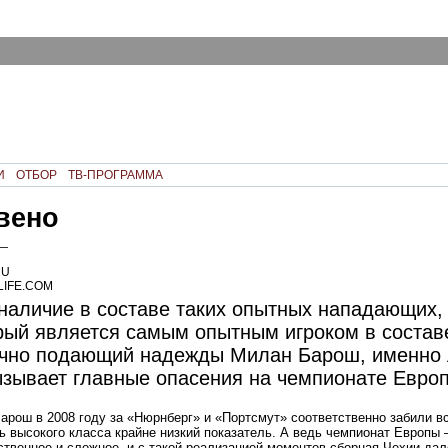
И
ОТБОР
ТВ-ПРОГРАММА
вено
 —
RU
LIFE.COM
наличие в составе таких опытных нападающих, 
рый является самым опытным игроком в состав
вечно подающий надежды Милан Барош, именно
зывает главные опасения на чемпионате Евро
арош в 2008 году за «Нюрнберг» и «Портсмут» соответственно забили вс
 высокого класса крайне низкий показатель. А ведь чемпионат Европы 
ственное и сложное, и с такой реализацией моментов сборная Чехии дал