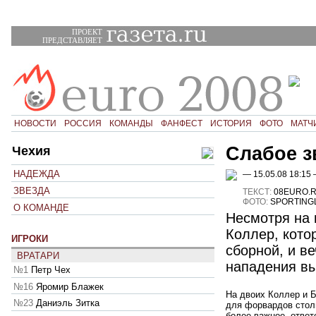
ПРОЕКТ
ПРЕДСТАВЛЯЕТ
НОВОСТИ
РОССИЯ
КОМАНДЫ
ФАНФЕСТ
ИСТОРИЯ
ФОТО
МАТЧ
Слабое з
Чехия
НАДЕЖДА
— 15.05.08 18:15
ЗВЕЗДА
ТЕКСТ:
08EURO.
ФОТО:
SPORTING
О КОМАНДЕ
Несмотря на 
Коллер, кото
ИГРОКИ
сборной, и 
ВРАТАРИ
нападения вы
№1
Петр Чех
№16
Яромир Блажек
На двоих Коллер и Б
№23
Даниэль Зитка
для форвардов столь
более важное, ответ