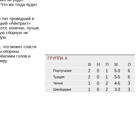
 Что же тогда будет
5 лет проведший в
цкий «Айнтрахт»
отя, конечно, лучше,
ную сборную не
ную.
, что может спасти
ы обороны.
обилием голов и
ГРУППА A
еру.
В
Н
П
М
О
2
0
1
5-3
6
Португалия
2
0
1
5-5
6
Турция
1
0
2
4-6
3
Чехия
1
0
2
3-3
3
Швейцария