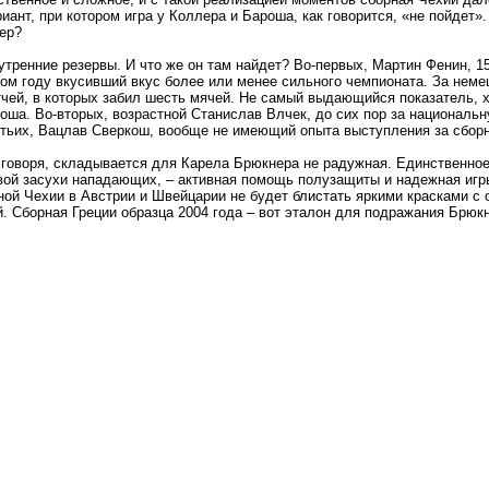
иант, при котором игра у Коллера и Бароша, как говорится, «не пойдет».
ер?
утренние резервы. И что же он там найдет? Во-первых, Мартин Фенин, 1
ом году вкусивший вкус более или менее сильного чемпионата. За неме
чей, в которых забил шесть мячей. Не самый выдающийся показатель, х
оша. Во-вторых, возрастной Станислав Влчек, до сих пор за националь
етьих, Вацлав Сверкош, вообще не имеющий опыта выступления за сбор
 говоря, складывается для Карела Брюкнера не радужная. Единственное
евой засухи нападающих, – активная помощь полузащиты и надежная игр
ной Чехии в Австрии и Швейцарии не будет блистать яркими красками с 
 Сборная Греции образца 2004 года – вот эталон для подражания Брюкн