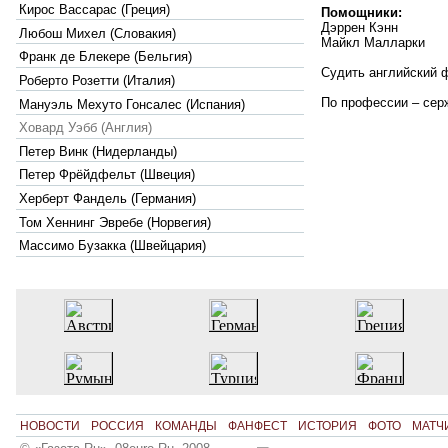
Кирос Вассарас (Греция)
Помощники:
Дэррен Кэнн
Любош Михел (Словакия)
Майкл Малларки
Франк де Блекере (Бельгия)
Судить английский ф
Роберто Розетти (Италия)
По профессии – сер
Мануэль Мехуто Гонсалес (Испания)
Ховард Уэбб (Англия)
Петер Винк (Нидерланды)
Петер Фрёйдфельт (Швеция)
Херберт Фандель (Германия)
Том Хеннинг Эвребе (Норвегия)
Массимо Бузакка (Швейцария)
НОВОСТИ
РОССИЯ
КОМАНДЫ
ФАНФЕСТ
ИСТОРИЯ
ФОТО
МАТЧ