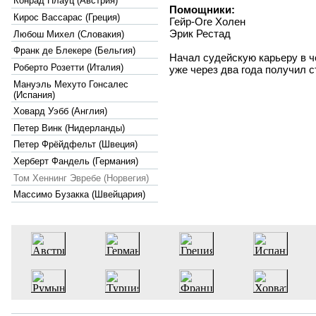
Конрад Плауц (Австрия)
Помощники:
Кирос Вассарас (Греция)
Гейр-Оге Холен
Эрик Рестад
Любош Михел (Словакия)
Франк де Блекере (Бельгия)
Начал судейскую карьеру в ч
Роберто Розетти (Италия)
уже через два года получил 
Мануэль Мехуто Гонсалес
(Испания)
Ховард Уэбб (Англия)
Петер Винк (Нидерланды)
Петер Фрёйдфельт (Швеция)
Херберт Фандель (Германия)
Том Хеннинг Эвребе (Норвегия)
Массимо Бузакка (Швейцария)