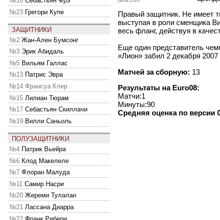
№16
Себастьян Фрэ
uefa.com
№23
Грегори Купе
Правый защитник. Не имеет т
выступая в роли сменщика В
ЗАЩИТНИКИ
весь фланг, действуя в качес
№2
Жан-Ален Бумсонг
Еще один представитель чемп
№3
Эрик Абидаль
«Лион» забил 2 декабря 2007 
№5
Вильям Галлас
Матчей за сборную:
13
№13
Патрис Эвра
№14
Франсуа Клер
Результаты на Euro08:
Матчи:1
№15
Лилиан Тюрам
Минуты:90
№17
Себастьян Скиллачи
Средняя оценка по версии 0
№19
Вилли Саньоль
ПОЛУЗАЩИТНИКИ
№4
Патрик Вьейра
№6
Клод Макелеле
№7
Флоран Малуда
№11
Самир Насри
№20
Жереми Тулалан
№21
Лассана Диарра
№22
Франк Рибери