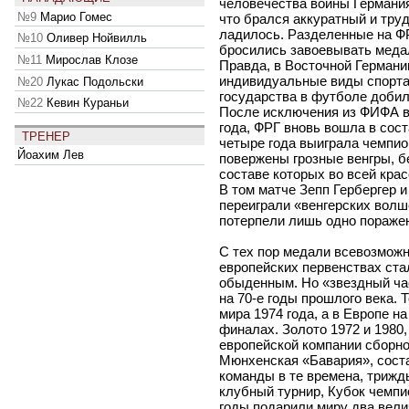
человечества войны Германия
№9
Марио Гомес
что брался аккуратный и тру
ладилось. Разделенные на Ф
№10
Оливер Нойвилль
бросились завоевывать меда
№11
Мирослав Клозе
Правда, в Восточной Германи
индивидуальные виды спорта.
№20
Лукас Подольски
государства в футболе доби
№22
Кевин Кураньи
После исключения из ФИФА в 
года, ФРГ вновь вошла в сост
ТРЕНЕР
четыре года выиграла чемпио
Йоахим Лев
повержены грозные венгры, б
составе которых во всей кра
В том матче Зепп Гербергер и
переиграли «венгерских волш
потерпели лишь одно поражени
С тех пор медали всевозможн
европейских первенствах ста
обыденным. Но «звездный ча
на 70-е годы прошлого века. 
мира 1974 года, а в Европе н
финалах. Золото 1972 и 1980,
европейской компании сборно
Мюнхенская «Бавария», сост
команды в те времена, трижд
клубный турнир, Кубок чемпио
годы подарили миру два вел