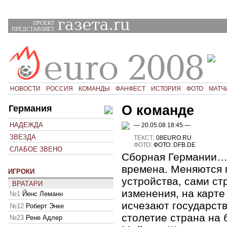
ПРОЕКТ
ПРЕДСТАВЛЯЕТ
НОВОСТИ
РОССИЯ
КОМАНДЫ
ФАНФЕСТ
ИСТОРИЯ
ФОТО
МАТЧ
О команде
Германия
НАДЕЖДА
— 20.05.08 18:45 —
ЗВЕЗДА
ТЕКСТ:
08EURO.RU
ФОТО:
ФОТО: DFB.DE
СЛАБОЕ ЗВЕНО
Сборная Германии… 
времена. Меняются 
ИГРОКИ
устройства, сами с
ВРАТАРИ
изменения, на карте
№1
Йенс Леманн
исчезают государств
№12
Роберт Энке
столетие страна на 
№23
Рене Адлер