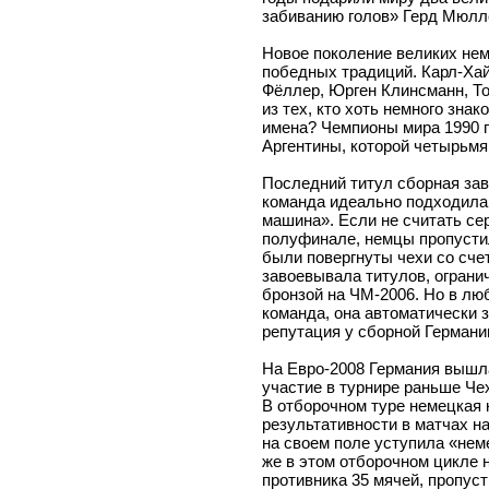
забиванию голов» Герд Мюлле
Новое поколение великих нем
победных традиций. Карл-Хай
Фёллер, Юрген Клинсманн, Т
из тех, кто хоть немного зна
имена? Чемпионы мира 1990 г
Аргентины, которой четырьмя
Последний титул сборная зав
команда идеально подходила
машина». Если не считать се
полуфинале, немцы пропустил
были повергнуты чехи со счет
завоевывала титулов, ограни
бронзой на ЧМ-2006. Но в лю
команда, она автоматически 
репутация у сборной Герман
На Евро-2008 Германия вышла
участие в турнире раньше Чех
В отборочном туре немецкая 
результативности в матчах н
на своем поле уступила «нем
же в этом отборочном цикле 
противника 35 мячей, пропуст