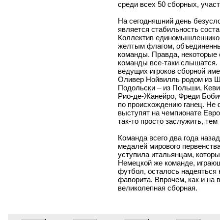
среди всех 50 сборных, учас
На сегодняшний день безусл
является стабильность соста
Коллектив единомышленников
желтым флагом, объединенный
команды. Правда, некоторые 
команды все-таки слышатся. 
ведущих игроков сборной име
Оливер Нойвилль родом из Ш
Подольски – из Польши, Кев
Рио-де-Жанейро, Фреди Боби
по происхождению ганец. Не ф
выступят на чемпионате Евро
так-то просто заслужить, тем
Команда всего два года наза
медалей мирового первенства
уступила итальянцам, которые
Немецкой же команде, играю
футбол, осталось надеяться н
фаворита. Впрочем, как и на 
великолепная сборная.