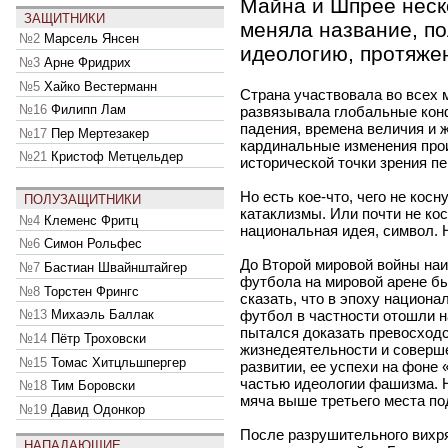
Майна и Шпрее неск
ЗАЩИТНИКИ
меняла название, по
№2
Марсель Янсен
идеологию, протяже
№3
Арне Фридрих
№5
Хайко Вестерманн
Страна участвовала во всех 
№16
Филипп Лам
развязывала глобальные кон
падения, времена величия и 
№17
Пер Мертезакер
кардинальные изменения про
№21
Кристоф Метцельдер
исторической точки зрения пе
Но есть кое-что, чего не ко
ПОЛУЗАЩИТНИКИ
катаклизмы. Или почти не ко
№4
Клеменс Фритц
национальная идея, символ.
№6
Симон Рольфес
До Второй мировой войны на
№7
Бастиан Швайнштайгер
футбола на мировой арене бы
№8
Торстен Фрингс
сказать, что в эпоху национа
футбол в частности отошли н
№13
Михаэль Баллак
пытался доказать превосходс
№14
Пётр Троховски
жизнедеятельности и соверш
№15
Томас Хитцльшпергер
развитии, ее успехи на фоне
частью идеологии фашизма. Н
№18
Тим Боровски
мяча выше третьего места по
№19
Давид Одонкор
После разрушительного вихр
НАПАДАЮЩИЕ