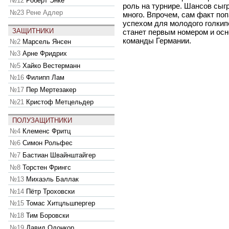
№12
Роберт Энке
роль на турнире. Шансов сыгр
№23
Рене Адлер
много. Впрочем, сам факт по
успехом для молодого голкип
ЗАЩИТНИКИ
станет первым номером и ос
команды Германии.
№2
Марсель Янсен
№3
Арне Фридрих
№5
Хайко Вестерманн
№16
Филипп Лам
№17
Пер Мертезакер
№21
Кристоф Метцельдер
ПОЛУЗАЩИТНИКИ
№4
Клеменс Фритц
№6
Симон Рольфес
№7
Бастиан Швайнштайгер
№8
Торстен Фрингс
№13
Михаэль Баллак
№14
Пётр Троховски
№15
Томас Хитцльшпергер
№18
Тим Боровски
№19
Давид Одонкор