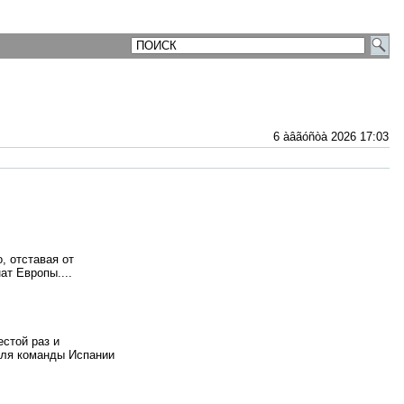
6 àâãóñòà 2026 17:03
, отставая от
ат Европы....
стой раз и
Для команды Испании