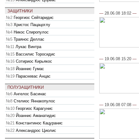
ЗАЩИТНИКИ
—
28.06.08 18:02
—
№2
Георгиос Сейтаридис
№3
Христос Пацацоглу
№4
Никос Спиропулос
№5
Траянос Деллас
№11
Лукас Винтра
№15
Вассилис Торосидис
—
19.06.08 15:20
—
№16
Сотириос Кирьякос
№18
Йоаннис Гумас
№19
Параскевас Анцас
ПОЛУЗАЩИТНИКИ
№6
Ангелос Басинас
№8
Стелиос Яннакопулос
—
19.06.08 07:08
—
№10
Георгиос Карагунис
№20
Йоаннис Аманатидис
№21
Константинос Кацуранис
№22
Александрос Циолис