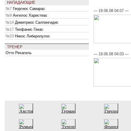
НАПАДАЮЩИЕ
№7
Георгиос Самарас
—
19.06.08 04:07
—
№9
Ангелос Харистеас
№14
Димитриос Салпингидис
№17
Теофанис Гекас
№23
Никос Либеропулос
ТРЕНЕР
Отто Рехагель
—
19.06.08 04:03
—