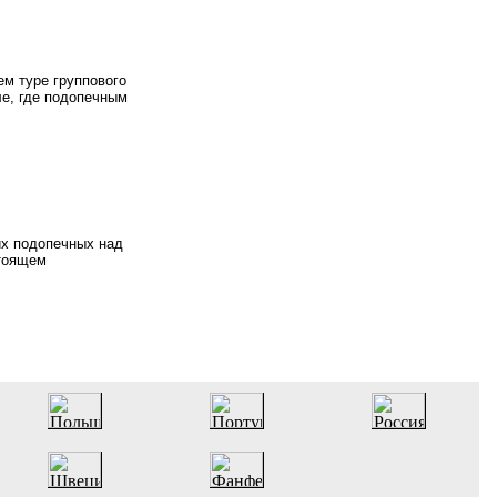
м туре группового
ле, где подопечным
их подопечных над
стоящем