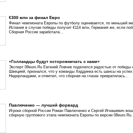
€300 млн за финал Евро
Финал чемпионата Европы по футболу оценивается, по меньшей мер
Испания в случае победы получит €114 млн, Германия же, если поб
Сборная России заработала...
«Голландцы будут осторожничать с нами»
Эксперт 08euro.Ru Евгений Ловчев поделился радостью от победы 
Швецией, признался, что у команды Хиддинка есть шансы на успех 
Нидерландами, и отметил, что сборная на глазах превратилась...
Павлюченко — лучший форвард
Игроки сборной России Роман Павлюченко и Сергей Игнашевич во
сборную группового этапа чемпионата Европы по версии 08euro.Ru..