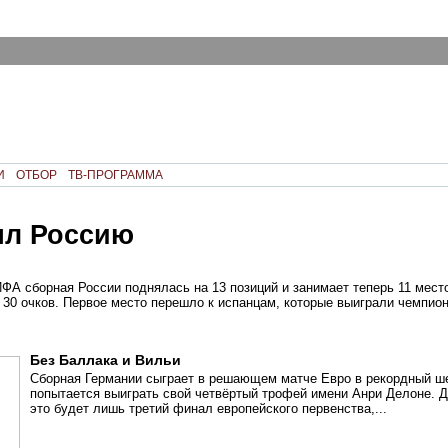
И
ОТБОР
ТВ-ПРОГРАММА
ял Россию
ФА сборная России поднялась на 13 позиций и занимает теперь 11 место
30 очков. Первое место перешло к испанцам, которые выиграли чемпион
Без Баллака и Вильи
Сборная Германии сыграет в решающем матче Евро в рекордный ше
попытается выиграть свой четвёртый трофей имени Анри Делоне. 
это будет лишь третий финал европейского первенства,...