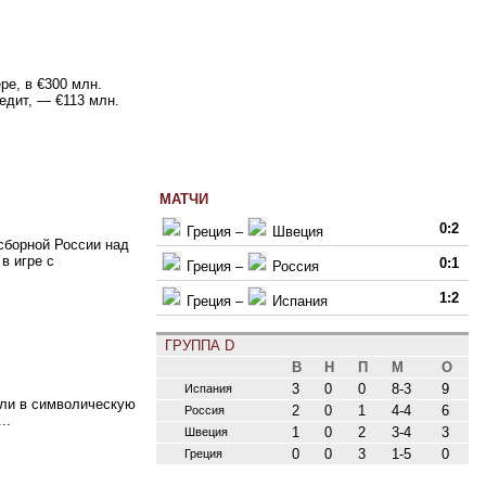
е, в €300 млн.
едит, — €113 млн.
МАТЧИ
0:2
Греция
–
Швеция
сборной России над
в игре с
0:1
Греция
–
Россия
1:2
Греция
–
Испания
ГРУППА D
В
Н
П
М
О
3
0
0
8-3
9
Испания
шли в символическую
2
0
1
4-4
6
Россия
..
1
0
2
3-4
3
Швеция
0
0
3
1-5
0
Греция