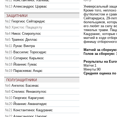
№12
Константинос Халкиас
epo.gr
№13
Александрос Цорвас
Универсальный защит
Кроме того, неплохо
футболистом и срав
ЗАЩИТНИКИ
Сейтаридиса, 29-лет
№2
Георгиос Сейтаридис
болельщиков, котор
его любят за силу в
№3
Христос Пацацоглу
тяжелых травм. Паца
№4
Никос Спиропулос
Кацуранис, которые
матчей в ходе отбор
№5
Траянос Деллас
финишу отборочного 
№11
Лукас Винтра
Матчей за сборную
№15
Вассилис Торосидис
Голов за сборную:
№16
Сотириос Кирьякос
Результаты на Euro
№18
Йоаннис Гумас
Матчи:1
Минуты:90
№19
Параскевас Анцас
Средняя оценка по 
ПОЛУЗАЩИТНИКИ
№6
Ангелос Басинас
№8
Стелиос Яннакопулос
№10
Георгиос Карагунис
№20
Йоаннис Аманатидис
№21
Константинос Кацуранис
№22
Александрос Циолис