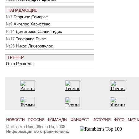
НАПАДАЮЩИЕ
№7
Георгиос Самарас
№9
Ангелос Харистеас
№14
Димитриос Салпингидис
№17
Теофанис Гекас
№23
Никос Либеропулос
ТРЕНЕР
Отто Рехагель
НОВОСТИ
РОССИЯ
КОМАНДЫ
ФАНФЕСТ
ИСТОРИЯ
ФОТО
МАТЧ
© «Газета.Ru», 08euro.Ru, 2008.
Информация об ограничениях.