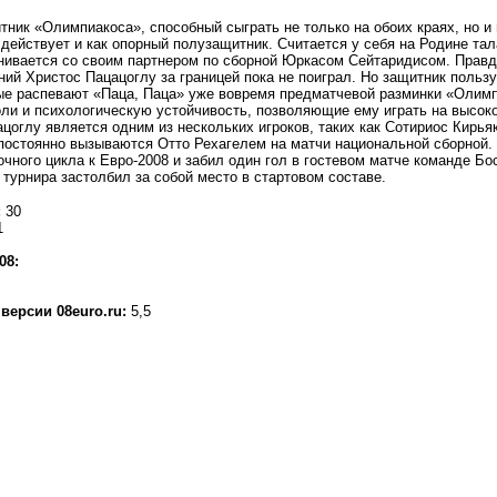
ник «Олимпиакоса», способный сыграть не только на обоих краях, но и 
 действует и как опорный полузащитник. Считается у себя на Родине та
нивается со своим партнером по сборной Юркасом Сейтаридисом. Правда
ний Христос Пацацоглу за границей пока не поиграл. Но защитник поль
ые распевают «Паца, Паца» уже вовремя предматчевой разминки «Олимп
оли и психологическую устойчивость, позволяющие ему играть на высок
цоглу является одним из нескольких игроков, таких как Сотириос Кирья
 постоянно вызываются Отто Рехагелем на матчи национальной сборной.
очного цикла к Евро-2008 и забил один гол в гостевом матче команде Бо
турнира застолбил за собой место в стартовом составе.
:
30
1
08:
версии 08euro.ru:
5,5