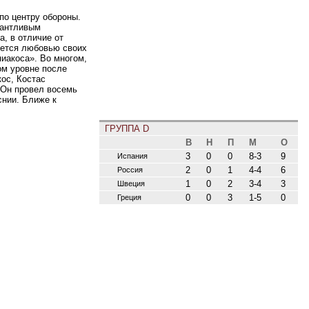
по центру обороны.
лантливым
, в отличие от
зуется любовью своих
иакоса». Во многом,
ом уровне после
кос, Костас
 Он провел восемь
снии. Ближе к
ГРУППА D
В
Н
П
М
О
3
0
0
8-3
9
Испания
2
0
1
4-4
6
Россия
1
0
2
3-4
3
Швеция
0
0
3
1-5
0
Греция