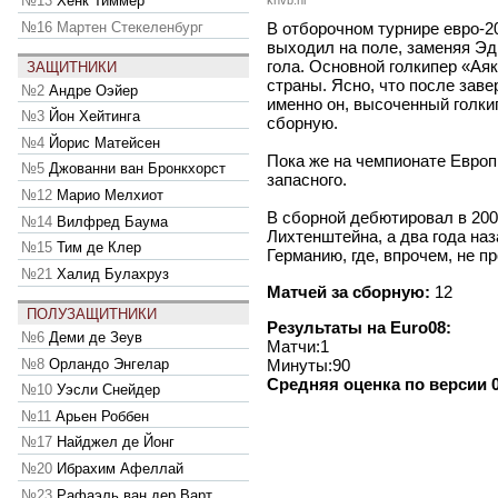
№13
Хенк Тиммер
knvb.nl
№16
Мартен Стекеленбург
В отборочном турнире евро-2
выходил на поле, заменяя Эд
гола. Основной голкипер «Ая
ЗАЩИТНИКИ
страны. Ясно, что после зав
№2
Андре Оэйер
именно он, высоченный голкип
№3
Йон Хейтинга
сборную.
№4
Йорис Матейсен
Пока же на чемпионате Европы
№5
Джованни ван Бронкхорст
запасного.
№12
Марио Мелхиот
В сборной дебютировал в 200
№14
Вилфред Баума
Лихтенштейна, а два года наз
№15
Тим де Клер
Германию, где, впрочем, не п
№21
Халид Булахруз
Матчей за сборную:
12
ПОЛУЗАЩИТНИКИ
Результаты на Euro08:
№6
Деми де Зеув
Матчи:1
№8
Орландо Энгелар
Минуты:90
Средняя оценка по версии 0
№10
Уэсли Снейдер
№11
Арьен Роббен
№17
Найджел де Йонг
№20
Ибрахим Афеллай
№23
Рафаэль ван дер Варт