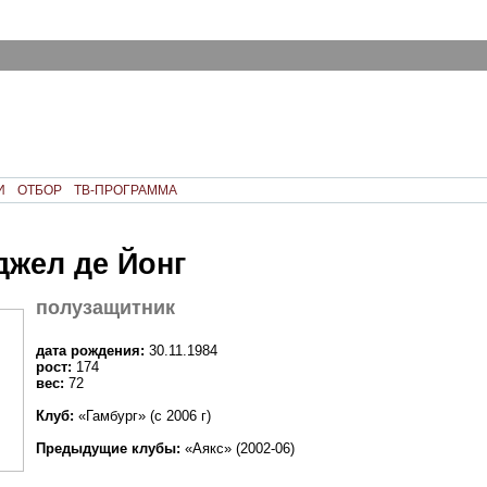
И
ОТБОР
ТВ-ПРОГРАММА
жел де Йонг
полузащитник
дата рождения:
30.11.1984
рост:
174
вес:
72
Клуб:
«Гамбург» (с 2006 г)
Предыдущие клубы:
«Аякс» (2002-06)