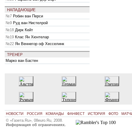
НАПАДАЮЩИЕ
№7
Робин ван Перси
№9
Руд ван Нистелрой
№18
Дирк Кейт
№19
Клас Ян Хюнтелар
№22
Ян Веннегор оф Хесселинк
ТРЕНЕР
Марко ван Бастен
НОВОСТИ
РОССИЯ
КОМАНДЫ
ФАНФЕСТ
ИСТОРИЯ
ФОТО
МАТЧ
© «Газета.Ru», 08euro.Ru, 2008.
Информация об ограничениях.