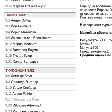
№13
Хенк Тиммер
knvb.nl
№16
Мартен Стекеленбург
Еще один воспитанн
чемпионат Европы-20
от сверстников, кот
ЗАЩИТНИКИ
Йонг выступает на п
№2
Андре Оэйер
В отборочном турнир
№3
Йон Хейтинга
№4
Йорис Матейсен
Матчей за сборную
№5
Джованни ван Бронкхорст
Результаты на Euro
Матчи:3
№12
Марио Мелхиот
Минуты:300
№14
Вилфред Баума
Предупреждения:1
Средняя оценка по 
№15
Тим де Клер
№21
Халид Булахруз
ПОЛУЗАЩИТНИКИ
№6
Деми де Зеув
№8
Орландо Энгелар
№10
Уэсли Снейдер
№11
Арьен Роббен
№17
Найджел де Йонг
№20
Ибрахим Афеллай
№23
Рафаэль ван дер Варт