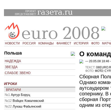
ПРОЕКТ
ПРЕДСТАВЛЯЕТ
НОВОСТИ
РОССИЯ
КОМАНДЫ
ФАНФЕСТ
ИСТОРИЯ
ФОТО
МАТЧ
О команд
Польша
НАДЕЖДА
— 20.05.08 18:46
ЗВЕЗДА
ТЕКСТ:
08EURO.
ФОТО:
ФОТО: СYF
СЛАБОЕ ЗВЕНО
Сборная Поль
Однако коман
ИГРОКИ
аутсаудером 
ВРАТАРИ
сопернику. В
№1
Артур Боруц
сборная Порт
№12
Войцех Ковалевский
одним из отк
№22
Лукаш Фабьянский