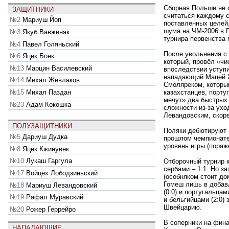
Сборная Польши не о
ЗАЩИТНИКИ
считаться каждому 
№2
Мариуш Йоп
поставленных целей
шума на ЧМ-2006 в 
№3
Якуб Вавжиняк
турнира первенства 
№4
Павел Голяньский
После увольнения с 
№6
Яцек Бонк
который, провёл «чи
№13
Марцин Василевский
впоследствии уступ
нападающий Мацей Ж
№14
Михал Жевлаков
Смоляреком, который
казахстанцев, порту
№15
Михал Паздан
мечут» два быстрых
№23
Адам Кокошка
сложности из-за ух
Левандовским, скоре
ПОЛУЗАЩИТНИКИ
Поляки дебютируют н
№5
Дариуш Дудка
прошлом чемпионате 
уровень игры (пораже
№8
Яцек Кжинувек
№10
Лукаш Гаргула
Отборочный турнир к
сербами – 1:1. Но з
№17
Войцех Лободзиньский
(особняком стоит до
Гомеш лишь в добавл
№18
Мариуш Левандовский
(0:0) и португальцам
№19
Рафал Муравский
и бельгийцами (2:0)
Швейцарию.
№20
Рожер Геррейро
В соперники на фина
НАПАДАЮЩИЕ