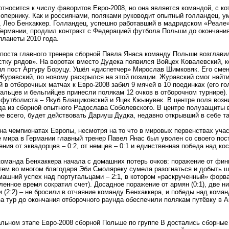
тносится к числу фаворитов Евро-2008, но она является командой, с ко
сопернику. Как и россиянами, поляками руководит опытный голландец, 
, Лео Бенхаккер. Голландец, успешно работавший в мадридском «Реале
Германии, продлил контракт с Федерацией футбола Польши до окончания
планеты 2010 года.
поста главного тренера сборной Павла Янаса команду Польши возглави
стку рядов». На воротах вместо Дудека появился Войцех Ковалевский, 
ил пост Артуру Боруцу. Ушёл «диспетчер» Мирослав Шимковяк. Его сме
уравский, по новому раскрылся на этой позиции. Журавский смог найти
 в отборочных матчах к Евро-2008 забил 9 мячей в 10 поединках (его го
гальцев и бельгийцев принесли полякам 12 очков в отборочном турнире).
 футболиста – Якуб Блащиковский и Яцек Кжынувек. В центре поля возн
ода из сборной опытного Радослава Соболевского. В центре полузащиты
е всего, будет действовать Дариуш Дудка, недавно открывший в себе та
а чемпионатах Европы, несмотря на то что в мировых первенствах учас
мира в Германии главный тренер Павел Янас был уволен со своего пос
ния от эквадорцев – 0:2, от немцев – 0:1 и единственная победа над кос
оманда Бенхаккера начала с домашних потерь очков: поражение от финн
атем во многом благодаря Эби Смоляреку сумела разогнаться и добыть 
машний успех над португальцами – 2:1, в котором «раскрученный» форв
енное время сократил счет). Досадное поражение от армян (0:1), две н
и (2:2) – не бросили в отчаяние команду Бенхаккера, и победы над коман
 за тур до окончания отборочного раунда обеспечили полякам путёвку в 
льном этапе Евро-2008 сборной Польше по группе B достались сборные