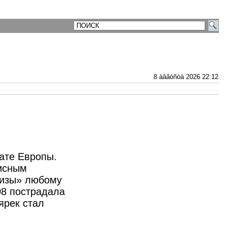
8 àâãóñòà 2026 22:12
ате Европы.
писным
ризы» любому
08 пострадала
ярек стал