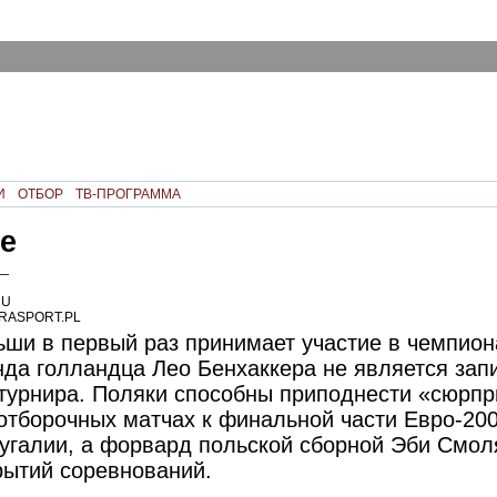
И
ОТБОР
ТВ-ПРОГРАММА
е
 —
RU
RASPORT.PL
ши в первый раз принимает участие в чемпион
да голландца Лео Бенхаккера не является за
турнира. Поляки способны приподнести «сюрп
 отборочных матчах к финальной части Евро-20
угалии, а форвард польской сборной Эби Смол
рытий соревнований.