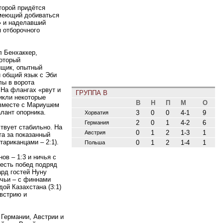
торой придётся
умеющий добиваться
» и наделавший
 отборочного
л Бенхаккер,
который
нщик, опытный
 общий язык с Эби
лы в ворота
 На флангах «рвут и
ГРУППА B
икли некоторые
В
Н
П
М
О
 вместе с Мариушем
лант опорника.
3
0
0
4-1
9
Хорватия
2
0
1
4-2
6
Германия
твует стабильно. На
0
1
2
1-3
1
Австрия
та за показанный
тариканцами – 2:1).
0
1
2
1-4
1
Польша
ов – 1:3 и ничья с
шесть побед подряд
ард гостей Нуну
ичьи – с финнами
дой Казахстана (3:1)
Австрию и
 Германии, Австрии и