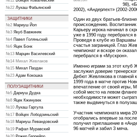
№12
Войцех Ковалевский
uefa.com
98), «
№22
Лукаш Фабьянский
2002), «Андерлехт» (2002-200
ЗАЩИТНИКИ
Один из двух братьев-близне
происхождению. Воспитанник
№2
Мариуш Йоп
Карьеру игрока начинал в ск
№3
Якуб Вавжиняк
уже в 1990 году перебрался 
№4
Павел Голяньский
Проведя в клубе из Варшавы
счастья заграницей. Глаз Же
№6
Яцек Бонк
чемпионат и вскоре он оказал
№13
Марцин Василевский
перебрался в «Мускрон».
№14
Михал Жевлаков
Именно играми за этот клуб 
№15
Михал Паздан
заслужил доверие тренерског
№23
Адам Кокошка
Дебют Жевлякова в главной 
1999 года в матче против Но
ПОЛУЗАЩИТНИКИ
впечатление от своей игры, 
собой место на левом фланге
№5
Дариуш Дудка
необходимости может сыграть
№8
Яцек Кжинувек
также выдвинуться в полузащ
№10
Лукаш Гаргула
Участник чемпионата мира 20
№17
Войцех Лободзиньский
отобрались впервые за после
№18
Мариуш Левандовский
получил приглашение в «Анде
96 матчей и забил 3 мяча.
№19
Рафал Муравский
№20
Рожер Геррейро