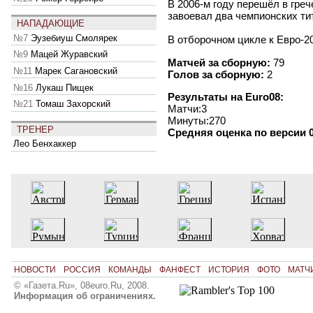
В 2006-м году перешёл в гре
завоевал два чемпионских ти
НАПАДАЮЩИЕ
№7
Эузебиуш Смолярек
В отборочном цикле к Евро-20
№9
Мацей Журавский
Матчей за сборную:
79
№11
Марек Сагановский
Голов за сборную:
2
№16
Лукаш Пищек
Результаты на Euro08:
№21
Томаш Захорский
Матчи:3
Минуты:270
ТРЕНЕР
Средняя оценка по версии 0
Лео Бенхаккер
НОВОСТИ
РОССИЯ
КОМАНДЫ
ФАНФЕСТ
ИСТОРИЯ
ФОТО
МАТЧ
© «Газета.Ru», 08euro.Ru, 2008.
Информация об ограничениях.