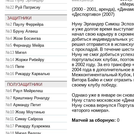
№12
Нуну Эрландер
www.fcporto.pt
«Мерил
№22
Руй Патрисиу
(2000 - 2001, аренда), «Динам
«Деспортиво» (2007)
ЗАЩИТНИКИ
Нуну Эрландер Симош Эспози
№2
Паулу Феррейра
и уже долгое время выступает
№3
Бруну Алвеш
начал свою карьеру в скромн
№4
Жозе Босингва
добиться индивидуальных усп
решил отправится в испанску
№5
Фернанду Мейра
с прохладой. В течение шест
№13
Мигел
Нуну не смог добиться успеха
португальских клубах, поэто
№14
Жоржи Рибейру
в 2002 году. За его трансфер
№15
Пепе
2004 года в дополнительное в
№16
Рикарду Карвалью
Межконтинентальный Кубок, 
Витора Байю и смог отразить
ПОЛУЗАЩИТНИКИ
своему клубу победу.
№6
Раул Мейрелеш
Однако уже в январе он снов
№7
Криштиану Роналду
Нуну стало московское «Дина
№8
Арманду Петит
Нуну снова вернулся Португа
«второго номера».
№10
Жоау Моутинью
№11
Симау Саброза
Матчей за сборную:
0
№17
Рикарду Куарежма
№18
Мигел Велозу