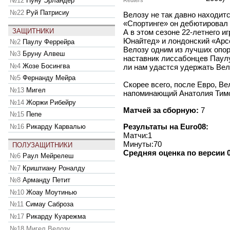
№12
Нуну Эрландер
Reuters
№22
Руй Патрисиу
Велозу не так давно находит
«Спортинге» он дебютировал в
ЗАЩИТНИКИ
А в этом сезоне 22-летнего и
Юнайтед» и лондонский «Арсе
№2
Паулу Феррейра
Велозу одним из лучших опо
№3
Бруну Алвеш
наставник лиссабонцев Паулу
№4
Жозе Босингва
ли нам удастся удержать Вел
№5
Фернанду Мейра
Скорее всего, после Евро, Ве
№13
Мигел
напоминающий Анатолия Тимо
№14
Жоржи Рибейру
Матчей за сборную:
7
№15
Пепе
Результаты на Euro08:
№16
Рикарду Карвалью
Матчи:1
Минуты:70
ПОЛУЗАЩИТНИКИ
Средняя оценка по версии 0
№6
Раул Мейрелеш
№7
Криштиану Роналду
№8
Арманду Петит
№10
Жоау Моутинью
№11
Симау Саброза
№17
Рикарду Куарежма
№18
Мигел Велозу