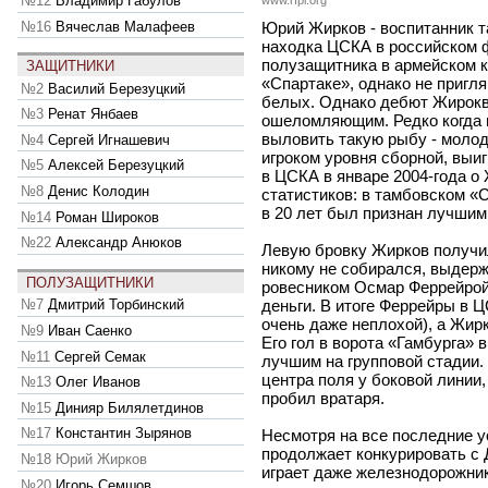
№12
Владимир Габулов
www.rfpl.org
№16
Вячеслав Малафеев
Юрий Жирков - воспитанник т
находка ЦСКА в российском ф
полузащитника в армейском 
ЗАЩИТНИКИ
«Спартаке», однако не пригл
№2
Василий Березуцкий
белых. Однако дебют Жирокв
№3
Ренат Янбаев
ошеломляющим. Редко когда и
выловить такую рыбу - молод
№4
Сергей Игнашевич
игроком уровня сборной, выи
№5
Алексей Березуцкий
в ЦСКА в январе 2004-года о 
№8
Денис Колодин
статистиков: в тамбовском «
в 20 лет был признан лучшим
№14
Роман Широков
№22
Александр Анюков
Левую бровку Жирков получил
никому не собирался, выдерж
ПОЛУЗАЩИТНИКИ
ровесником Осмар Феррейрой
№7
Дмитрий Торбинский
деньги. В итоге Феррейры в Ц
очень даже неплохой), а Жир
№9
Иван Саенко
Его гол в ворота «Гамбурга» 
№11
Сергей Семак
лучшим на групповой стадии. 
центра поля у боковой линии
№13
Олег Иванов
пробил вратаря.
№15
Динияр Билялетдинов
№17
Константин Зырянов
Несмотря на все последние у
продолжает конкурировать с
№18
Юрий Жирков
играет даже железнодорожник
№20
Игорь Семшов