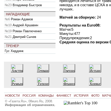
приходится лечиться от трав
никогда, и в составе ЦСКА в 
№23
Владимир Быстров
лучших.
НАПАДАЮЩИЕ
Матчей за сборную:
24
№6
Роман Адамов
Результаты на Euro08:
№10
Андрей Аршавин
Матчи:5
№19
Роман Павлюченко
Минуты:477
№21
Дмитрий Сычев
Предупреждения:2
Средняя оценка по версии 0
ТРЕНЕР
Гус Хиддинк
НОВОСТИ
РОССИЯ
КОМАНДЫ
ФАНФЕСТ
ИСТОРИЯ
ФОТО
МАТЧ
© «Газета.Ru», 08euro.Ru, 2008.
Информация об ограничениях.