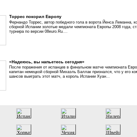
Торрес покорил Европу
Фернандо Торрес, автор победного гола в ворота Йенса Леманна, к
сборной Испании золотые медали чемпионата Европы 2008 года, с
турнира по версии 08euro.Ru....
«Надеюсь, вы напьетесь сегодня»
После поражения от испанцев в финальном матче чемпионата Евр
капитан немецкой сборной Михаэль Баллак признался, что у его к
шансов выиграть этот матч, а король Испании Хуан...