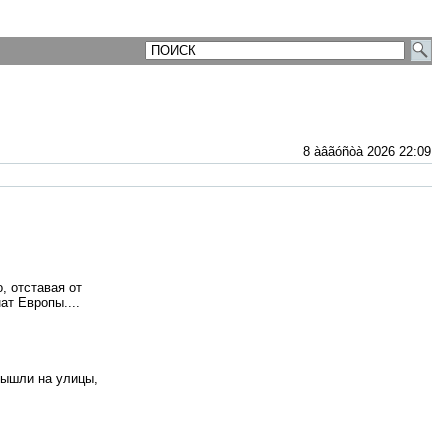
8 àâãóñòà 2026 22:09
, отставая от
ат Европы....
вышли на улицы,