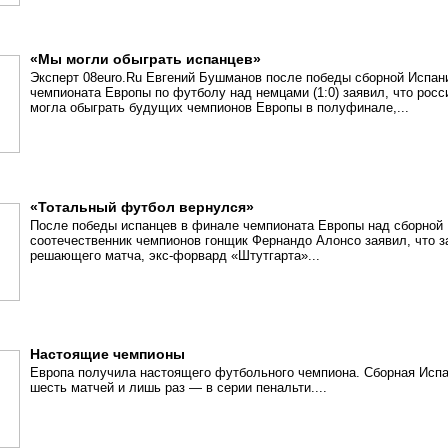
«Мы могли обыграть испанцев»
Эксперт 08euro.Ru Евгений Бушманов после победы сборной Испан
чемпионата Европы по футболу над немцами (1:0) заявил, что рос
могла обыграть будущих чемпионов Европы в полуфинале,...
«Тотальный футбол вернулся»
После победы испанцев в финале чемпионата Европы над сборной Г
соотечественник чемпионов гонщик Фернандо Алонсо заявил, что з
решающего матча, экс-форвард «Штутгарта»...
Настоящие чемпионы
Европа получила настоящего футбольного чемпиона. Сборная Испа
шесть матчей и лишь раз — в серии пенальти....