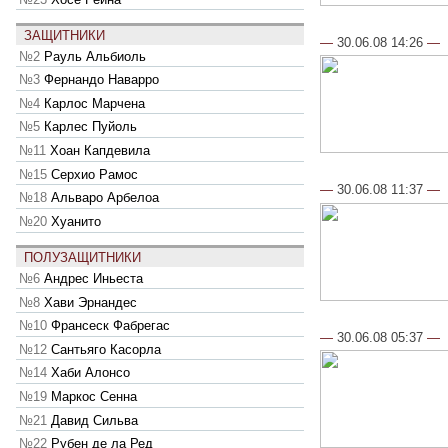
ЗАЩИТНИКИ
—
30.06.08 14:26
—
№2
Рауль Альбиоль
№3
Фернандо Наварро
№4
Карлос Марчена
№5
Карлес Пуйоль
№11
Хоан Капдевила
№15
Серхио Рамос
—
30.06.08 11:37
—
№18
Альваро Арбелоа
№20
Хуанито
ПОЛУЗАЩИТНИКИ
№6
Андрес Иньеста
№8
Хави Эрнандес
№10
Франсеск Фабрегас
—
30.06.08 05:37
—
№12
Сантьяго Касорла
№14
Хаби Алонсо
№19
Маркос Сенна
№21
Давид Сильва
№22
Рубен де ла Ред