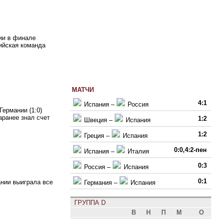
ии в финале
сийская команда
МАТЧИ
4:1
Испания
–
Россия
ермании (1:0)
аранее знал счет
1:2
Швеция
–
Испания
1:2
Греция
–
Испания
0:0,4:2-пен
Испания
–
Италия
0:3
Россия
–
Испания
0:1
нии выиграла все
Германия
–
Испания
ГРУППА D
В
Н
П
М
О