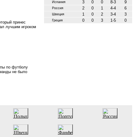
3
0
0
8-3
9
Испания
2
0
1
4-4
6
Россия
1
0
2
3-4
3
Швеция
0
0
3
1-5
0
Греция
оторый принес
тал лучшим игроком
опы по футболу
оманды не было