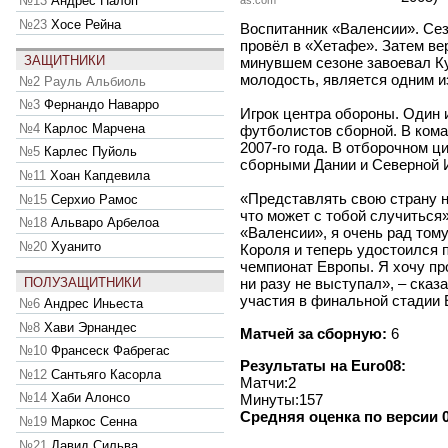
№13
Андрес Палоп
as.com
№23
Хосе Рейна
Воспитанник «Валенсии». Сез
провёл в «Хетафе». Затем ве
ЗАЩИТНИКИ
минувшем сезоне завоевал К
молодость, является одним и
№2
Рауль Альбиоль
№3
Фернандо Наварро
Игрок центра обороны. Один
№4
Карлос Марчена
футболистов сборной. В кома
2007-го года. В отборочном ц
№5
Карлес Пуйоль
сборными Дании и Северной 
№11
Хоан Капдевила
«Представлять свою страну н
№15
Серхио Рамос
что может с тобой случиться»
№18
Альваро Арбелоа
«Валенсии», я очень рад тому
№20
Хуанито
Короля и теперь удостоился 
чемпионат Европы. Я хочу про
ПОЛУЗАЩИТНИКИ
ни разу не выступал», – сказ
участия в финальной стадии 
№6
Андрес Иньеста
№8
Хави Эрнандес
Матчей за сборную:
6
№10
Франсеск Фабрегас
Результаты на Euro08:
№12
Сантьяго Касорла
Матчи:2
№14
Хаби Алонсо
Минуты:157
Средняя оценка по версии 0
№19
Маркос Сенна
№21
Давид Сильва