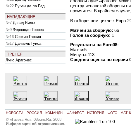
сборной Луис Арагонес может
центру испанской обороны ни 
№22
Рубен де ла Ред
промчится. В крайнем случае,
НАПАДАЮЩИЕ
В отборочном цикле к Евро-2
№7
Давид Вилья
№9
Фернандо Торрес
Матчей за сборную:
66
Голов за сборную:
1
№16
Серхио Гарсия
№17
Даниэль Гуиса
Результаты на Euro08:
Матчи:5
ТРЕНЕР
Минуты:413
Средняя оценка по версии 0
Луис Арагонес
НОВОСТИ
РОССИЯ
КОМАНДЫ
ФАНФЕСТ
ИСТОРИЯ
ФОТО
МАТЧ
© «Газета.Ru», 08euro.Ru, 2008.
Информация об ограничениях.