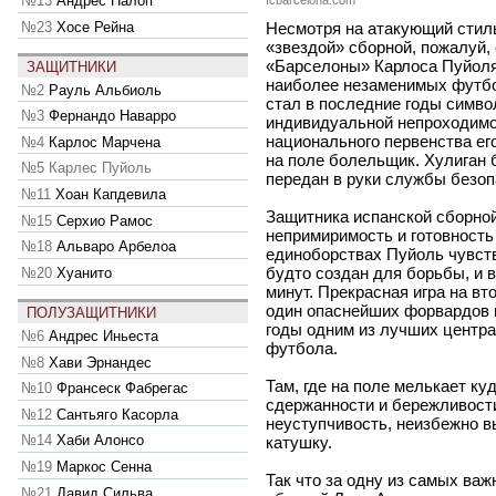
№13
Андрес Палоп
fcbarcelona.com
№23
Хосе Рейна
Несмотря на атакующий стиль
«звездой» сборной, пожалуй,
«Барселоны» Карлоса Пуйоля
ЗАЩИТНИКИ
наиболее незаменимых футбол
№2
Рауль Альбиоль
стал в последние годы симв
№3
Фернандо Наварро
индивидуальной непроходимо
национального первенства ег
№4
Карлос Марчена
на поле болельщик. Хулиган 
№5
Карлес Пуйоль
передан в руки службы безоп
№11
Хоан Капдевила
Защитника испанской сборной
№15
Серхио Рамос
непримиримость и готовность
№18
Альваро Арбелоа
единоборствах Пуйоль чувству
будто создан для борьбы, и в
№20
Хуанито
минут. Прекрасная игра на вт
один опаснейших форвардов 
ПОЛУЗАЩИТНИКИ
годы одним из лучших центр
№6
Андрес Иньеста
футбола.
№8
Хави Эрнандес
Там, где на поле мелькает к
№10
Франсеск Фабрегас
сдержанности и бережливости
№12
Сантьяго Касорла
неуступчивость, неизбежно 
№14
Хаби Алонсо
катушку.
№19
Маркос Сенна
Так что за одну из самых важ
№21
Давид Сильва