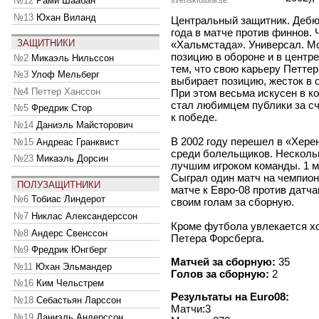
№12
Рами Шаабан
svenskfotboll.se
№13
Юхан Виланд
Центральный защитник. Дебю
года в матче против финнов.
ЗАЩИТНИКИ
«Хальмстада». Универсал. М
позицию в обороне и в центре
№2
Микаэль Нильссон
тем, что свою карьеру Петтер
№3
Улоф Мельберг
выбирает позицию, жесток в о
№4
Петтер Ханссон
При этом весьма искусен в к
стал любимцем публики за сч
№5
Фредрик Стор
к победе.
№14
Даниэль Майсторович
В 2002 году перешел в «Хере
№15
Андреас Гранквист
среди болельщиков. Несколь
№23
Микаэль Дорсин
лучшим игроком команды. 1 м
Сыграл один матч на чемпион
ПОЛУЗАЩИТНИКИ
матче к Евро-08 против датча
№6
Тобиас Линдерот
своим голам за сборную.
№7
Никлас Александерссон
Кроме футбола увлекается х
№8
Андерс Свенссон
Петера Форсберга.
№9
Фредрик Юнгберг
Матчей за сборную:
35
№11
Юхан Эльмандер
Голов за сборную:
2
№16
Ким Чельстрем
Результаты на Euro08:
№18
Себастьян Ларссон
Матчи:3
№19
Даниэль Андерссон