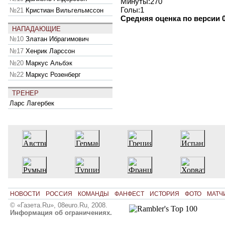
Минуты:270
Голы:1
№21
Кристиан Вильгельмссон
Средняя оценка по версии 0
НАПАДАЮЩИЕ
№10
Златан Ибрагимович
№17
Хенрик Ларссон
№20
Маркус Альбэк
№22
Маркус Розенберг
ТРЕНЕР
Ларс Лагербек
НОВОСТИ
РОССИЯ
КОМАНДЫ
ФАНФЕСТ
ИСТОРИЯ
ФОТО
МАТЧ
© «Газета.Ru», 08euro.Ru, 2008.
Информация об ограничениях.