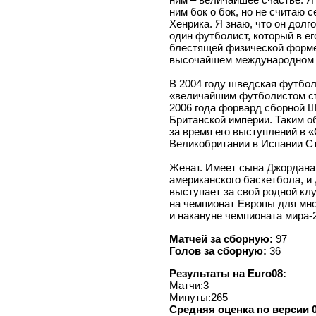
ним бок о бок, но не считаю 
Хенрика. Я знаю, что он долг
один футболист, который в ег
блестящей физической форме
высочайшем международном 
В 2004 году шведская футбо
«величайшим футболистом стр
2006 года форвард сборной 
Британской империи. Таким о
за время его выступлений в 
Великобритании в Испании Ст
Женат. Имеет сына Джордана,
американского баскетбола, и
выступает за свой родной клу
на чемпионат Европы для мно
и накануне чемпионата мира-
Матчей за сборную:
97
Голов за сборную:
36
Результаты на Euro08:
Матчи:3
Минуты:265
Средняя оценка по версии 0