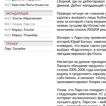
сборной, где он дебютировал 
№21
Кристиан Вильгельмссон
финнов. Дебют нападающий т
Проведя четыре не слишком у
НАПАДАЮЩИЕ
удалось выиграть лишь Кубок
№10
Златан Ибрагимович
игра за который стала вершин
№17
Хенрик Ларссон
назван лучшим футболистом 
окончании сезона-2003/04 ре
№20
Маркус Альбэк
№22
Маркус Розенберг
Интерес к Ларссону проявля
которой Юрий Белоус заявлял
ТРЕНЕР
очевидно, что игрок такого ур
Ларс Лагербек
выбрал «Барселону», в котор
звёздам мирового футбола.
Несмотря на данное президен
Лапорте обещание продлить 
сезона 2005-2006 года контра
родину и продолжить карьеру 
собственно, и начинал. «Хочу
прокомментировал Хенрик св
Узнав, что Ларссон покидает
следующим заявлением: «С у
потеряет великолепного форв
лучшего друга. Ларссон – мой
ним – величайшее счастье. Я