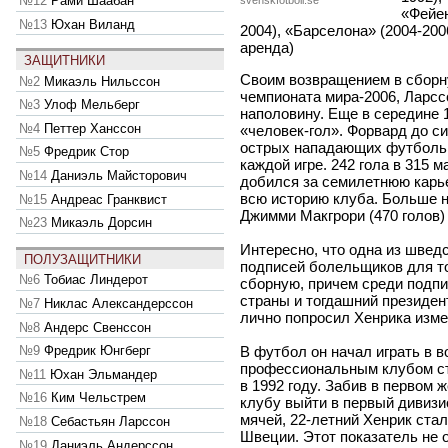
№12
Рами Шаабан
svenskfotboll.se
«Фейен
№13
Юхан Виланд
2004), «Барселона» (2004-20
аренда)
ЗАЩИТНИКИ
Своим возвращением в сборну
№2
Микаэль Нильссон
чемпионата мира-2006, Ларсс
№3
Улоф Мельберг
наполовину. Еще в середине 
№4
Петтер Ханссон
«человек-гол». Форвард до с
острых нападающих футбольн
№5
Фредрик Стор
каждой игре. 242 гола в 315 м
№14
Даниэль Майсторович
добился за семилетнюю карье
всю историю клуба. Больше 
№15
Андреас Гранквист
Джимми Макгрори (470 голов) 
№23
Микаэль Дорсин
Интересно, что одна из шведс
ПОЛУЗАЩИТНИКИ
подписей болельщиков для то
№6
Тобиас Линдерот
сборную, причем среди подп
страны и тогдашний президе
№7
Никлас Александерссон
лично попросил Хенрика изме
№8
Андерс Свенссон
№9
Фредрик Юнгберг
В футбол он начал играть в в
профессиональным клубом ст
№11
Юхан Эльмандер
в 1992 году. Забив в первом ж
№16
Ким Чельстрем
клубу выйти в первый дивизи
мячей, 22-летний Хенрик ста
№18
Себастьян Ларссон
Швеции. Этот показатель не 
№19
Даниэль Андерссон